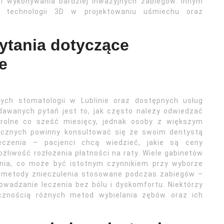
i wykonywania bardziej inwazyjnych zabiegów. Innym
e technologii 3D w projektowaniu uśmiechu oraz
pytania dotyczące
e
ych stomatologii w Lublinie oraz dostępnych usług
dawanych pytań jest to, jak często należy odwiedzać
trolne co sześć miesięcy, jednak osoby z większym
icznych powinny konsultować się ze swoim dentystą
eczenia – pacjenci chcą wiedzieć, jakie są ceny
żliwość rozłożenia płatności na raty. Wiele gabinetów
enia, co może być istotnym czynnikiem przy wyborze
 o metody znieczulenia stosowane podczas zabiegów –
wadzanie leczenia bez bólu i dyskomfortu. Niektórzy
ecznością różnych metod wybielania zębów oraz ich