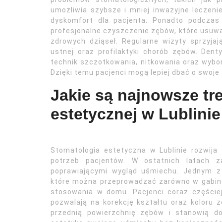
umożliwia szybsze i mniej inwazyjne leczeni
dyskomfort dla pacjenta. Ponadto podczas
profesjonalne czyszczenie zębów, które usuw
zdrowych dziąseł. Regularne wizyty sprzyja
ustnej oraz profilaktyki chorób zębów. De
technik szczotkowania, nitkowania oraz wybor
Dzięki temu pacjenci mogą lepiej dbać o swoje
Jakie są najnowsze tr
estetycznej w Lublinie
Stomatologia estetyczna w Lublinie rozwija
potrzeb pacjentów. W ostatnich latach z
poprawiającymi wygląd uśmiechu. Jednym z 
które można przeprowadzać zarówno w gabin
stosowania w domu. Pacjenci coraz częściej
pozwalają na korekcję kształtu oraz koloru 
przednią powierzchnię zębów i stanowią d