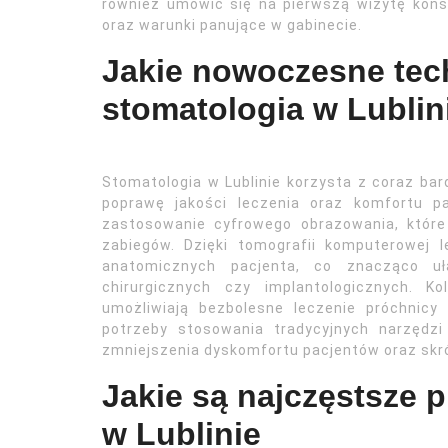
również umówić się na pierwszą wizytę konsu
oraz warunki panujące w gabinecie.
Jakie nowoczesne tec
stomatologia w Lublin
Stomatologia w Lublinie korzysta z coraz bar
poprawę jakości leczenia oraz komfortu p
zastosowanie cyfrowego obrazowania, które
zabiegów. Dzięki tomografii komputerowej 
anatomicznych pacjenta, co znacząco uł
chirurgicznych czy implantologicznych. K
umożliwiają bezbolesne leczenie próchnicy
potrzeby stosowania tradycyjnych narzędzi 
zmniejszenia dyskomfortu pacjentów oraz skr
Jakie są najczęstsze 
w Lublinie