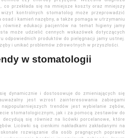
e, co przekłada się na mniejsze koszty oraz mniejszy
 wizyt kontrolnych stomatolog może przeprowadzić
a osad i kamień nazębny, a także pomaga w utrzymaniu
ją również edukacji pacjentów na temat higieny jamy
ntysta może udzielić cennych wskazówek dotyczących
u odpowiednich produktów do pielęgnacji jamy ustnej.
 zęby i unikać problemów zdrowotnych w przyszłości.
endy w stomatologii
 się dynamicznie i dostosowuje do zmieniających się
auważalny jest wzrost zainteresowania zabiegami
najpopularniejszych trendów jest wybielanie zębów,
ecie stomatologicznym, jak i za pomocą zestawów do
 decydują się również na licówki porcelanowe, które
zębów. Licówki są cienkimi nakładkami zakładanymi na
oskonałe rozwiązanie dla osób pragnących poprawić