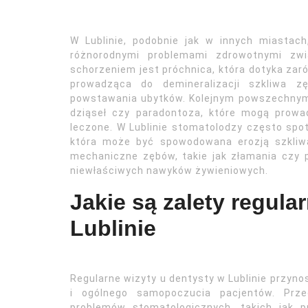
W Lublinie, podobnie jak w innych miastac
różnorodnymi problemami zdrowotnymi zwi
schorzeniem jest próchnica, która dotyka za
prowadząca do demineralizacji szkliwa 
powstawania ubytków. Kolejnym powszechnym 
dziąseł czy paradontoza, które mogą prowad
leczone. W Lublinie stomatolodzy często spo
która może być spowodowana erozją szkliwa
mechaniczne zębów, takie jak złamania czy 
niewłaściwych nawyków żywieniowych.
Jakie są zalety regula
Lublinie
Regularne wizyty u dentysty w Lublinie przynos
i ogólnego samopoczucia pacjentów. Prz
problemów stomatologicznych, takich jak 