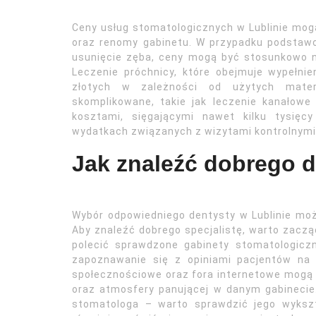
Ceny usług stomatologicznych w Lublinie mogą
oraz renomy gabinetu. W przypadku podstawo
usunięcie zęba, ceny mogą być stosunkowo nis
Leczenie próchnicy, które obejmuje wypełni
złotych w zależności od użytych materia
skomplikowane, takie jak leczenie kanałow
kosztami, sięgającymi nawet kilku tysięc
wydatkach związanych z wizytami kontrolnymi
Jak znaleźć dobrego d
Wybór odpowiedniego dentysty w Lublinie mo
Aby znaleźć dobrego specjalistę, warto zaczą
polecić sprawdzone gabinety stomatologiczn
zapoznawanie się z opiniami pacjentów na 
społecznościowe oraz fora internetowe mogą 
oraz atmosfery panującej w danym gabinecie.
stomatologa – warto sprawdzić jego wyksz