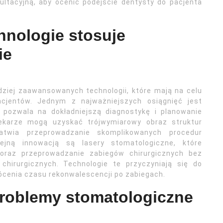
ltacyjną, aby ocenić podejście dentysty do pacjenta
hnologie stosuje
ie
dziej zaawansowanych technologii, które mają na celu
acjentów. Jednym z najważniejszych osiągnięć jest
 pozwala na dokładniejszą diagnostykę i planowanie
lekarze mogą uzyskać trójwymiarowy obraz struktur
atwia przeprowadzanie skomplikowanych procedur
olejną innowacją są lasery stomatologiczne, które
 oraz przeprowadzanie zabiegów chirurgicznych bez
chirurgicznych. Technologie te przyczyniają się do
ócenia czasu rekonwalescencji po zabiegach.
problemy stomatologiczne