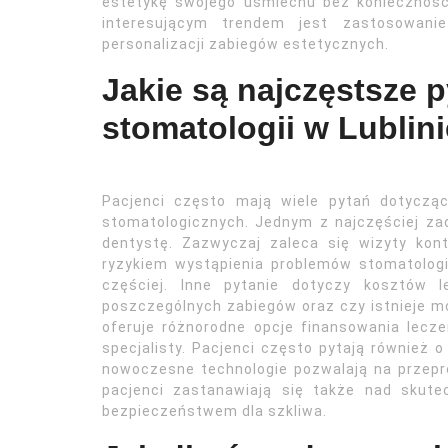
estetykę swojego uśmiechu bez koniecznośc
interesującym trendem jest zastosowani
personalizacji zabiegów estetycznych.
Jakie są najczęstsze 
stomatologii w Lublini
Pacjenci często mają wiele pytań dotycząc
stomatologicznych. Jednym z najczęściej za
dentystę. Zazwyczaj zaleca się wizyty kon
ryzykiem wystąpienia problemów stomatolog
częściej. Inne pytanie dotyczy kosztów l
poszczególnych zabiegów oraz czy istnieje mo
oferuje różnorodne opcje finansowania lecz
specjalisty. Pacjenci często pytają również
nowoczesne technologie pozwalają na przepro
pacjenci zastanawiają się także nad skut
bezpieczeństwem dla szkliwa.