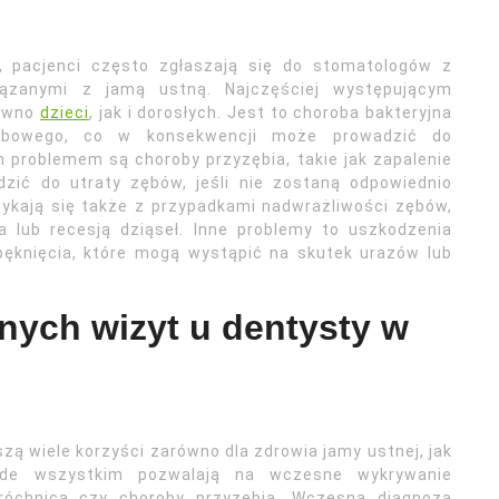
h, pacjenci często zgłaszają się do stomatologów z
ązanymi z jamą ustną. Najczęściej występującym
równo
dzieci
, jak i dorosłych. Jest to choroba bakteryjna
zębowego, co w konsekwencji może prowadzić do
problemem są choroby przyzębia, takie jak zapalenie
zić do utraty zębów, jeśli nie zostaną odpowiednio
tykają się także z przypadkami nadwrażliwości zębów,
 lub recesją dziąseł. Inne problemy to uszkodzenia
pęknięcia, które mogą wystąpić na skutek urazów lub
rnych wizyt u dentysty w
zą wiele korzyści zarówno dla zdrowia jamy ustnej, jak
ede wszystkim pozwalają na wczesne wykrywanie
próchnica czy choroby przyzębia. Wczesna diagnoza