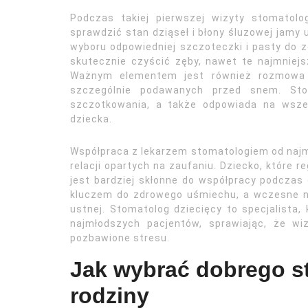
Podczas takiej pierwszej wizyty stomatolo
sprawdzić stan dziąseł i błony śluzowej jamy
wyboru odpowiedniej szczoteczki i pasty do zę
skutecznie czyścić zęby, nawet te najmniejsz
Ważnym elementem jest również rozmowa o
szczególnie podawanych przed snem. Sto
szczotkowania, a także odpowiada na wsze
dziecka.
Współpraca z lekarzem stomatologiem od naj
relacji opartych na zaufaniu. Dziecko, które r
jest bardziej skłonne do współpracy podczas 
kluczem do zdrowego uśmiechu, a wczesne na
ustnej. Stomatolog dziecięcy to specjalista,
najmłodszych pacjentów, sprawiając, że wiz
pozbawione stresu.
Jak wybrać dobrego s
rodziny