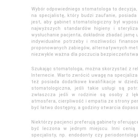
Wybór odpowiedniego stomatologa to decyzja, 
na specjalistę, który budzi zaufanie, posiad
jest, aby gabinet stomatologiczny był wypo
najwyższych standardów higieny i steryliz
wysłuchanie pacjenta, dokładnie zbadać jamę u
indywidualne potrzeby i możliwości finans
proponowanych zabiegów, alternatywnych meto
niezwykle ważna dla poczucia bezpieczeństwa 
Szukając stomatologa, można skorzystać z rek
Internecie. Warto zwrócić uwagę na specjaliza
też posiada dodatkowe kwalifikacje w dziedz
stomatologiczna, jeśli takie usługi są po
zwłaszcza jeśli w rodzinie są osoby z lę
atmosfera, cierpliwość i empatia ze strony pe
być łatwo dostępny, a godziny otwarcia dopas
Niektórzy pacjenci preferują gabinety oferując
być leczona w jednym miejscu. Inni cenią
specjalisty, np. endodonty czy periodontolo