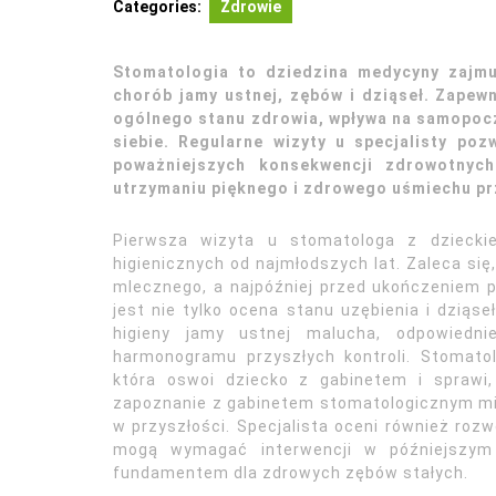
Categories:
Zdrowie
Stomatologia to dziedzina medycyny zajmu
chorób jamy ustnej, zębów i dziąseł. Zapew
ogólnego stanu zdrowia, wpływa na samopocz
siebie. Regularne wizyty u specjalisty po
poważniejszych konsekwencji zdrowotnyc
utrzymaniu pięknego i zdrowego uśmiechu prz
Pierwsza wizyta u stomatologa z dzieck
higienicznych od najmłodszych lat. Zaleca się
mlecznego, a najpóźniej przed ukończeniem p
jest nie tylko ocena stanu uzębienia i dziąse
higieny jamy ustnej malucha, odpowiednie
harmonogramu przyszłych kontroli. Stomatol
która oswoi dziecko z gabinetem i sprawi
zapoznanie z gabinetem stomatologicznym mini
w przyszłości. Specjalista oceni również rozw
mogą wymagać interwencji w późniejszym
fundamentem dla zdrowych zębów stałych.