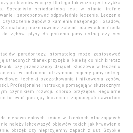
czy problemów w ciąży. Dlatego tak ważna jest szybka
. Specjalista periodontolog jest w stanie trafnie
wanie i zaproponować odpowiednie leczenie. Leczenie
ne czyszczenie zębów z kamienia nazębnego i osadów,
 Stomatolog może również zalecić odpowiednie środki
ty do zębów, płyny do płukania jamy ustnej czy nici
tadiów paradontozy, stomatolog może zastosować
ję utraconych tkanek przyzębia. Należą do nich kiretaż
tkanki czy przeszczepy dziąseł. Kluczowe w leczeniu
acjenta w codzienne utrzymanie higieny jamy ustnej.
widłowej techniki szczotkowania i nitkowania zębów,
ności. Profesjonalne instrukcje pomagają w skutecznym
wnym czynnikiem rozwoju chorób przyzębia. Regularne
monitorować postępy leczenia i zapobiegać nawrotom
 do nieodwracalnych zmian w tkankach otaczających
o nie należy lekceważyć objawów takich jak krwawienie
enie, obrzęk czy nieprzyjemny zapach z ust. Szybkie