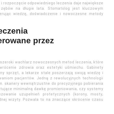
 i rozpoczęcie odpowiedniego leczenia daje największe
zębów na długie lata. Stomatolog jest kluczowym
ferując wiedzę, doświadczenie i nowoczesne metody
eczenia
erowane przez
szeroki wachlarz nowoczesnych metod leczenia, które
wrócenie zdrowia oraz estetyki uśmiechu. Gabinety
y sprzęt, a lekarze stale poszerzają swoją wiedzę i
waniom pacjentów. Jedną z rewolucyjnych technologii
in. skanery wewnątrzustne do precyzyjnego pobierania
itujące minimalną dawkę promieniowania, czy systemy
ezowanie uzupełnień protetycznych (korony, mosty,
ednej wizyty. Pozwala to na znaczące skrócenie czasu