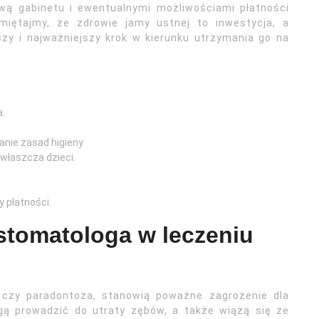
wą gabinetu i ewentualnymi możliwościami płatności
Pamiętajmy, że zdrowie jamy ustnej to inwestycja, a
zy i najważniejszy krok w kierunku utrzymania go na
a.
nie zasad higieny.
zwłaszcza dzieci.
.
 płatności.
stomatologa w leczeniu
eł czy paradontoza, stanowią poważne zagrożenie dla
gą prowadzić do utraty zębów, a także wiążą się ze