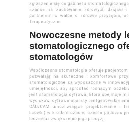
zgłoszenie się do gabinetu stomatologicznego
szanse na zachowanie zdrowych dziąseł i 
partnerem w walce o zdrowie przyzębia, o
terapeutyczne.
Nowoczesne metody l
stomatologicznego of
stomatologów
Współczesna stomatologia oferuje pacjentom 
pozwalają na skuteczne i komfortowe przy
stomatologiczne są wyposażone w innowacyjn
umiejętności, aby sprostać rosnącym oczeki
jest stomatologia cyfrowa, która obejmuje m.
wycisków, cyfrowe aparaty rentgenowskie em
CAD/CAM umożliwiające projektowanie i fr
licówki) w krótkim czasie, często podczas j
leczenia i zwiększenie jego precyzji.