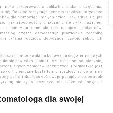
g może przeprowadzić delikatne badanie uzębienia,
 ustnej. Rodzice otrzymują cenne wskazówki dotyczące
bów dla niemowląt i małych dzieci. Dowiadują się, jak
e, i jak zapobiegać gromadzeniu się płytki nazębnej.
 diecie – unikanie słodkich napojów i pokarmów,
matolog często demonstruje prawidłową technikę
lkie pytania rodziców dotyczące rozwoju zębów ich
młodszych lat pozwala na budowanie długoterminowych
egularnie odwiedza gabinet i czuje się tam bezpiecznie,
ewentualnych zabiegów leczniczych. Profilaktyka jest
wyki higieniczne kształtują przyszłość zdrowia jamy
 który potrafi dostosować swoje podejście do potrzeb
yty są nie tylko lecznicze, ale także edukacyjne i
tomatologa dla swojej