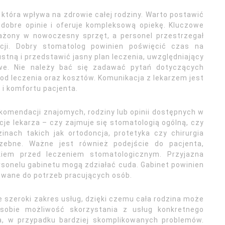
która wpływa na zdrowie całej rodziny. Warto postawić
a dobre opinie i oferuje kompleksową opiekę. Kluczowe
sażony w nowoczesny sprzęt, a personel przestrzegał
acji. Dobry stomatolog powinien poświęcić czas na
stną i przedstawić jasny plan leczenia, uwzględniający
owe. Nie należy bać się zadawać pytań dotyczących
d leczenia oraz kosztów. Komunikacja z lekarzem jest
i komfortu pacjenta.
omendacji znajomych, rodziny lub opinii dostępnych w
cje lekarza – czy zajmuje się stomatologią ogólną, czy
inach takich jak ortodoncja, protetyka czy chirurgia
trzebne. Ważne jest również podejście do pacjenta,
kiem przed leczeniem stomatologicznym. Przyjazna
rsonelu gabinetu mogą zdziałać cuda. Gabinet powinien
owane do potrzeb pracujących osób.
e szeroki zakres usług, dzięki czemu cała rodzina może
 sobie możliwość skorzystania z usług konkretnego
ga, w przypadku bardziej skomplikowanych problemów.