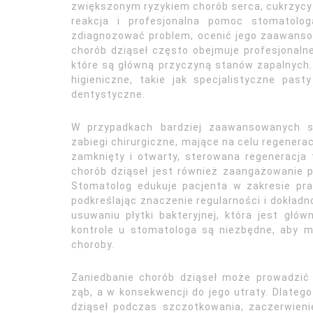
zwiększonym ryzykiem chorób serca, cukrzycy 
reakcja i profesjonalna pomoc stomatologa
zdiagnozować problem, ocenić jego zaawanso
chorób dziąseł często obejmuje profesjonal
które są główną przyczyną stanów zapalnych.
higieniczne, takie jak specjalistyczne pas
dentystyczne.
W przypadkach bardziej zaawansowanych s
zabiegi chirurgiczne, mające na celu regenerac
zamknięty i otwarty, sterowana regeneracja 
chorób dziąseł jest również zaangażowanie p
Stomatolog edukuje pacjenta w zakresie pra
podkreślając znaczenie regularności i dokład
usuwaniu płytki bakteryjnej, która jest głó
kontrole u stomatologa są niezbędne, aby 
choroby.
Zaniedbanie chorób dziąseł może prowadzić
ząb, a w konsekwencji do jego utraty. Dlateg
dziąseł podczas szczotkowania, zaczerwieni