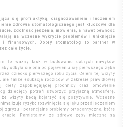
jąca się profilaktyką, diagnozowaniem i leczeniem
nienie zdrowia stomatologicznego jest kluczowe dla
ucie, zdolność jedzenia, mówienia, a nawet pewność
zwalają na wczesne wykrycie problemów i uniknięcie
h i finansowych. Dobry stomatolog to partner w
ez całe życie.
iem to ważny krok w budowaniu dobrych nawyków
, aby odbyła się ona po pojawieniu się pierwszego zęba
rzez dziecko pierwszego roku życia. Celem tej wizyty
ł, ale także edukacja rodziców w zakresie prawidłowej
j diety zapobiegającej próchnicy oraz omówienie
og dziecięcy potrafi stworzyć przyjazną atmosferę,
, że wizyty będą kojarzyć się pozytywnie. Wczesne
malizuje ryzyko rozwinięcia się lęku przed leczeniem
ój zgryzu i potencjalne problemy ortodontyczne, które
 etapie. Pamiętajmy, że zdrowe zęby mleczne są