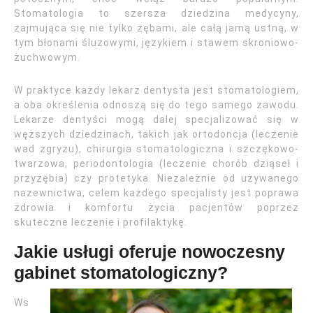
Stomatologia to szersza dziedzina medycyny,
zajmująca się nie tylko zębami, ale całą jamą ustną, w
tym błonami śluzowymi, językiem i stawem skroniowo-
żuchwowym.
W praktyce każdy lekarz dentysta jest stomatologiem,
a oba określenia odnoszą się do tego samego zawodu.
Lekarze dentyści mogą dalej specjalizować się w
węższych dziedzinach, takich jak ortodoncja (leczenie
wad zgryzu), chirurgia stomatologiczna i szczękowo-
twarzowa, periodontologia (leczenie chorób dziąseł i
przyzębia) czy protetyka. Niezależnie od używanego
nazewnictwa, celem każdego specjalisty jest poprawa
zdrowia i komfortu życia pacjentów poprzez
skuteczne leczenie i profilaktykę.
Jakie usługi oferuje nowoczesny
gabinet stomatologiczny?
Ws