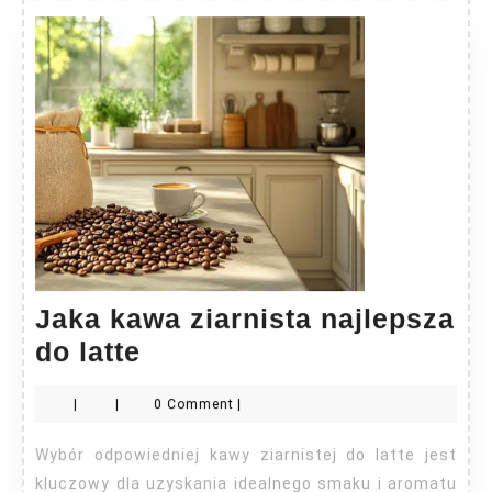
Jaka kawa ziarnista najlepsza
Jaka
do latte
kawa
|
|
0 Comment
|
ziarnista
najlepsza
Wybór odpowiedniej kawy ziarnistej do latte jest
do
kluczowy dla uzyskania idealnego smaku i aromatu