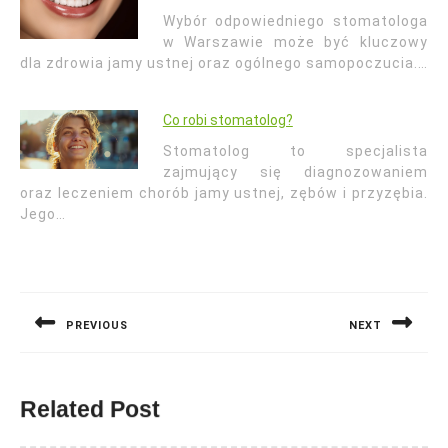
Wybór odpowiedniego stomatologa
w Warszawie może być kluczowy
dla zdrowia jamy ustnej oraz ogólnego samopoczucia.…
Co robi stomatolog?
Stomatolog to specjalista
zajmujący się diagnozowaniem
oraz leczeniem chorób jamy ustnej, zębów i przyzębia.
Jego…
Nawigacja
wpisu
PREVIOUS
NEXT
Previous
Next
post:
post:
Related Post