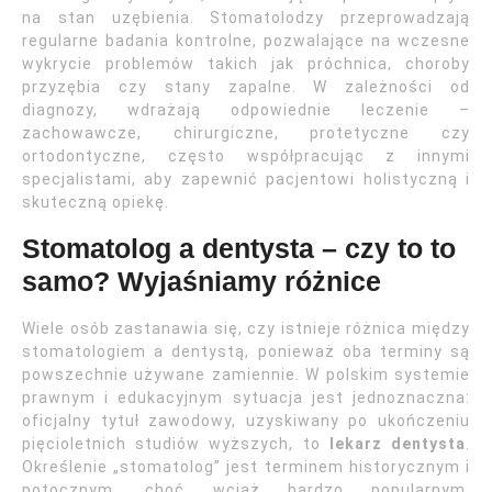
na stan uzębienia. Stomatolodzy przeprowadzają
regularne badania kontrolne, pozwalające na wczesne
wykrycie problemów takich jak próchnica, choroby
przyzębia czy stany zapalne. W zależności od
diagnozy, wdrażają odpowiednie leczenie –
zachowawcze, chirurgiczne, protetyczne czy
ortodontyczne, często współpracując z innymi
specjalistami, aby zapewnić pacjentowi holistyczną i
skuteczną opiekę.
Stomatolog a dentysta – czy to to
samo? Wyjaśniamy różnice
Wiele osób zastanawia się, czy istnieje różnica między
stomatologiem a dentystą, ponieważ oba terminy są
powszechnie używane zamiennie. W polskim systemie
prawnym i edukacyjnym sytuacja jest jednoznaczna:
oficjalny tytuł zawodowy, uzyskiwany po ukończeniu
pięcioletnich studiów wyższych, to
lekarz dentysta
.
Określenie „stomatolog” jest terminem historycznym i
potocznym, choć wciąż bardzo popularnym.