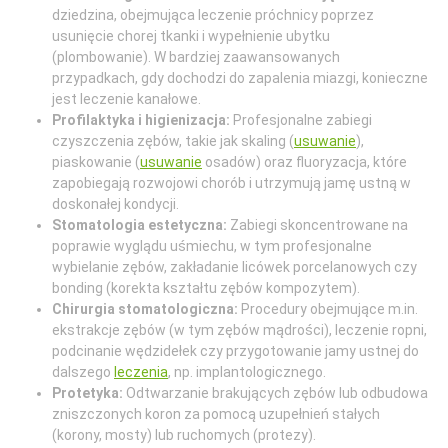
dziedzina, obejmująca leczenie próchnicy poprzez
usunięcie chorej tkanki i wypełnienie ubytku
(plombowanie). W bardziej zaawansowanych
przypadkach, gdy dochodzi do zapalenia miazgi, konieczne
jest leczenie kanałowe.
Profilaktyka i higienizacja:
Profesjonalne zabiegi
czyszczenia zębów, takie jak skaling (
usuwanie
),
piaskowanie (
usuwanie
osadów) oraz fluoryzacja, które
zapobiegają rozwojowi chorób i utrzymują jamę ustną w
doskonałej kondycji.
Stomatologia estetyczna:
Zabiegi skoncentrowane na
poprawie wyglądu uśmiechu, w tym profesjonalne
wybielanie zębów, zakładanie licówek porcelanowych czy
bonding (korekta kształtu zębów kompozytem).
Chirurgia stomatologiczna:
Procedury obejmujące m.in.
ekstrakcje zębów (w tym zębów mądrości), leczenie ropni,
podcinanie wędzidełek czy przygotowanie jamy ustnej do
dalszego
leczenia
, np. implantologicznego.
Protetyka:
Odtwarzanie brakujących zębów lub odbudowa
zniszczonych koron za pomocą uzupełnień stałych
(korony, mosty) lub ruchomych (protezy).