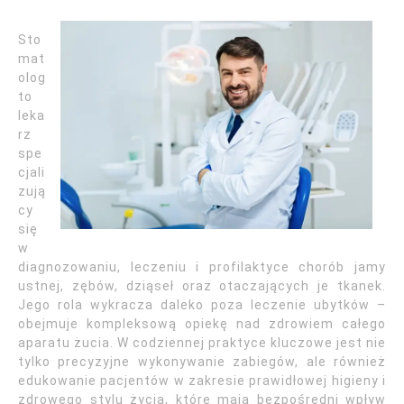
Sto
mat
olog
to
leka
rz
spe
cjali
zują
cy
się
w
diagnozowaniu, leczeniu i profilaktyce chorób jamy
ustnej, zębów, dziąseł oraz otaczających je tkanek.
Jego rola wykracza daleko poza leczenie ubytków –
obejmuje kompleksową opiekę nad zdrowiem całego
aparatu żucia. W codziennej praktyce kluczowe jest nie
tylko precyzyjne wykonywanie zabiegów, ale również
edukowanie pacjentów w zakresie prawidłowej higieny i
zdrowego stylu życia, które mają bezpośredni wpływ