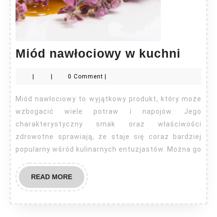
Miód
Miód nawłociowy w kuchni
nawło
|
|
0 Comment
|
w
kuchn
Miód nawłociowy to wyjątkowy produkt, który może
wzbogacić wiele potraw i napojów. Jego
charakterystyczny smak oraz właściwości
zdrowotne sprawiają, że staje się coraz bardziej
popularny wśród kulinarnych entuzjastów. Można go
READ
READ MORE
MORE