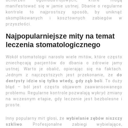
schorzeń ogólnoustrojowych, które mogą
manifestować się w jamie ustnej. Dbanie o regularne
kontrole to najprostszy sposób, by uniknąć
skomplikowanych i kosztownych zabiegów w
przyszłości.
Najpopularniejsze mity na temat
leczenia stomatologicznego
Wokół stomatologii narosło wiele mitów, które często
zniechęcają pacjentów do dbania o zdrowie jamy
ustnej. Warto je obalić, opierając się na faktach.
Jednym z najczęstszych jest przekonanie, że
do
dentysty idzie się tylko wtedy, gdy ząb boli
. To duży
błąd – ból jest często objawem zaawansowanego
problemu. Regularne kontrole pozwalają wykryć zmiany
na wczesnym etapie, gdy leczenie jest bezbolesne i
proste.
Inny popularny mit głosi, że
wybielanie zębów niszczy
szkliwo
. Profesjonalne zabiegi wybielające,