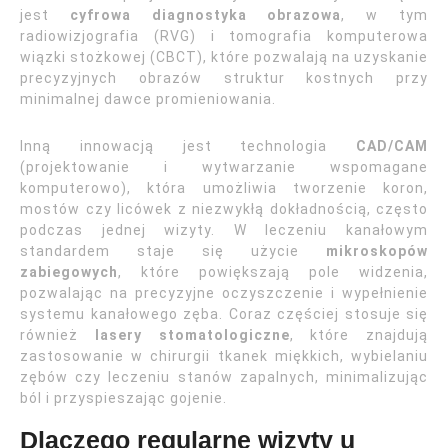
jest
cyfrowa diagnostyka obrazowa
, w tym
radiowizjografia (RVG) i tomografia komputerowa
wiązki stożkowej (CBCT), które pozwalają na uzyskanie
precyzyjnych obrazów struktur kostnych przy
minimalnej dawce promieniowania.
Inną innowacją jest technologia
CAD/CAM
(projektowanie i wytwarzanie wspomagane
komputerowo), która umożliwia tworzenie koron,
mostów czy licówek z niezwykłą dokładnością, często
podczas jednej wizyty. W leczeniu kanałowym
standardem staje się użycie
mikroskopów
zabiegowych
, które powiększają pole widzenia,
pozwalając na precyzyjne oczyszczenie i wypełnienie
systemu kanałowego zęba. Coraz częściej stosuje się
również
lasery stomatologiczne
, które znajdują
zastosowanie w chirurgii tkanek miękkich, wybielaniu
zębów czy leczeniu stanów zapalnych, minimalizując
ból i przyspieszając gojenie.
Dlaczego regularne wizyty u