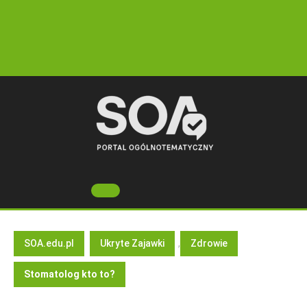
Skip
to
content
Open
Button
SOA.edu.pl
Ukryte Zajawki
,
Zdrowie
Stomatolog kto to?