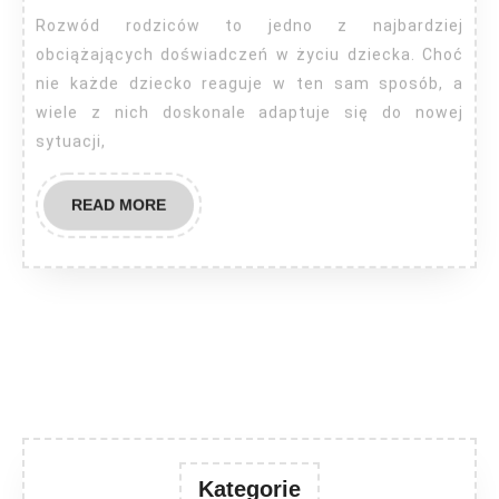
na
Rozwód rodziców to jedno z najbardziej
dzieci?
obciążających doświadczeń w życiu dziecka. Choć
nie każde dziecko reaguje w ten sam sposób, a
wiele z nich doskonale adaptuje się do nowej
sytuacji,
READ
READ MORE
MORE
Kategorie