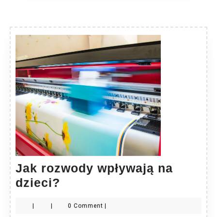
Jak rozwody wpływają na
Jak
dzieci?
rozwody
|
|
0 Comment
|
wpływają