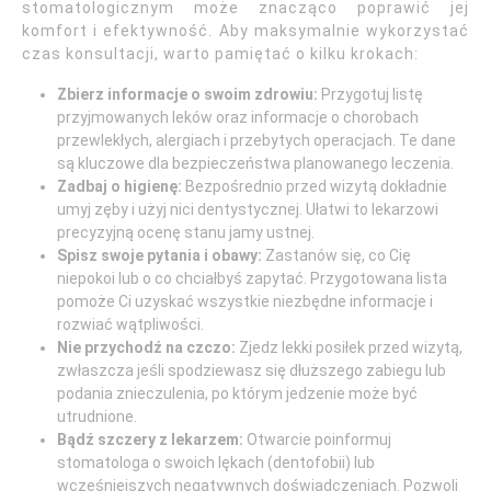
stomatologicznym może znacząco poprawić jej
komfort i efektywność. Aby maksymalnie wykorzystać
czas konsultacji, warto pamiętać o kilku krokach:
Zbierz informacje o swoim zdrowiu:
Przygotuj listę
przyjmowanych leków oraz informacje o chorobach
przewlekłych, alergiach i przebytych operacjach. Te dane
są kluczowe dla bezpieczeństwa planowanego leczenia.
Zadbaj o higienę:
Bezpośrednio przed wizytą dokładnie
umyj zęby i użyj nici dentystycznej. Ułatwi to lekarzowi
precyzyjną ocenę stanu jamy ustnej.
Spisz swoje pytania i obawy:
Zastanów się, co Cię
niepokoi lub o co chciałbyś zapytać. Przygotowana lista
pomoże Ci uzyskać wszystkie niezbędne informacje i
rozwiać wątpliwości.
Nie przychodź na czczo:
Zjedz lekki posiłek przed wizytą,
zwłaszcza jeśli spodziewasz się dłuższego zabiegu lub
podania znieczulenia, po którym jedzenie może być
utrudnione.
Bądź szczery z lekarzem:
Otwarcie poinformuj
stomatologa o swoich lękach (dentofobii) lub
wcześniejszych negatywnych doświadczeniach. Pozwoli