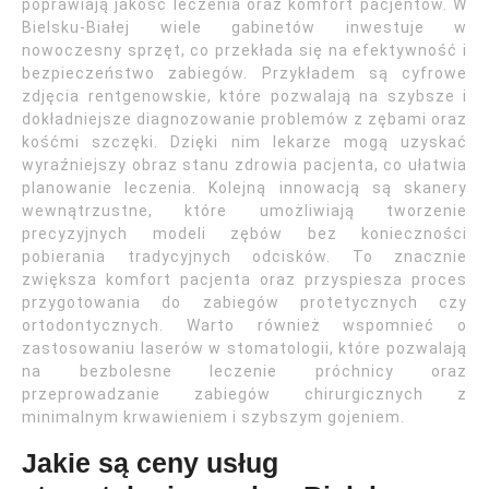
poprawiają jakość leczenia oraz komfort pacjentów. W
Bielsku-Białej wiele gabinetów inwestuje w
nowoczesny sprzęt, co przekłada się na efektywność i
bezpieczeństwo zabiegów. Przykładem są cyfrowe
zdjęcia rentgenowskie, które pozwalają na szybsze i
dokładniejsze diagnozowanie problemów z zębami oraz
kośćmi szczęki. Dzięki nim lekarze mogą uzyskać
wyraźniejszy obraz stanu zdrowia pacjenta, co ułatwia
planowanie leczenia. Kolejną innowacją są skanery
wewnątrzustne, które umożliwiają tworzenie
precyzyjnych modeli zębów bez konieczności
pobierania tradycyjnych odcisków. To znacznie
zwiększa komfort pacjenta oraz przyspiesza proces
przygotowania do zabiegów protetycznych czy
ortodontycznych. Warto również wspomnieć o
zastosowaniu laserów w stomatologii, które pozwalają
na bezbolesne leczenie próchnicy oraz
przeprowadzanie zabiegów chirurgicznych z
minimalnym krwawieniem i szybszym gojeniem.
Jakie są ceny usług