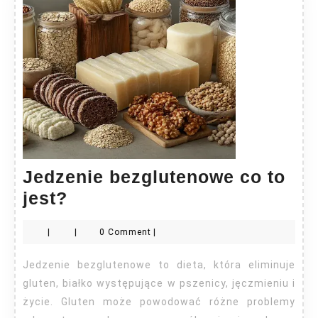
Jedzenie bezglutenowe co to
Jedzenie
jest?
bezglutenowe
|
|
0 Comment
|
co
to
Jedzenie bezglutenowe to dieta, która eliminuje
jest?
gluten, białko występujące w pszenicy, jęczmieniu i
życie. Gluten może powodować różne problemy