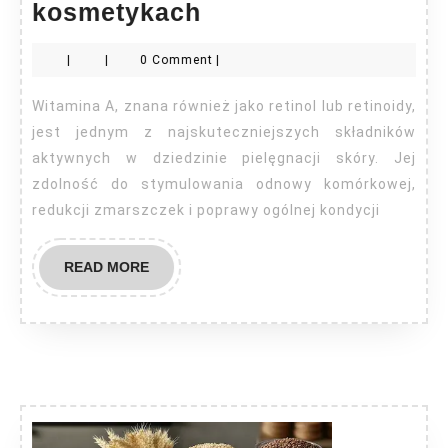
Krople
kosmetykach
witaminy
|
|
0 Comment
|
A
w
Witamina A, znana również jako retinol lub retinoidy,
kosmetykach
jest jednym z najskuteczniejszych składników
aktywnych w dziedzinie pielęgnacji skóry. Jej
zdolność do stymulowania odnowy komórkowej,
redukcji zmarszczek i poprawy ogólnej kondycji
READ
READ MORE
MORE