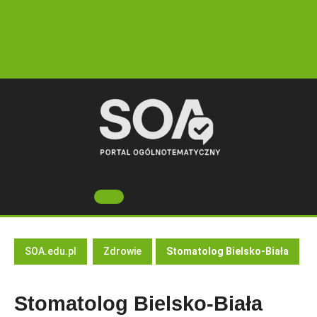
Skip
to
content
Open
Button
SOA.edu.pl
Zdrowie
Stomatolog Bielsko-Biała
Stomatolog Bielsko-Biała