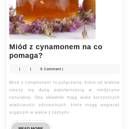
Miód z cynamonem na co
Miód
pomaga?
z
|
|
0 Comment
|
cynamonem
na
Miód z cynamonem to połączenie, które od wieków
co
cieszy się dużą popularnością w medycynie
pomaga?
naturalnej. Oba składniki mają wiele korzystnych
właściwości zdrowotnych, które mogą wspierać
organizm w walce z różnymi
READ
READ MORE