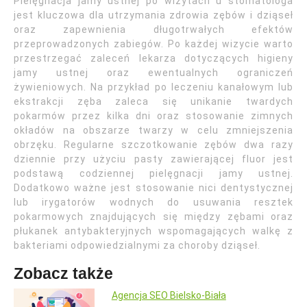
Pielęgnacja jamy ustnej po wizytach u stomatologa
jest kluczowa dla utrzymania zdrowia zębów i dziąseł
oraz zapewnienia długotrwałych efektów
przeprowadzonych zabiegów. Po każdej wizycie warto
przestrzegać zaleceń lekarza dotyczących higieny
jamy ustnej oraz ewentualnych ograniczeń
żywieniowych. Na przykład po leczeniu kanałowym lub
ekstrakcji zęba zaleca się unikanie twardych
pokarmów przez kilka dni oraz stosowanie zimnych
okładów na obszarze twarzy w celu zmniejszenia
obrzęku. Regularne szczotkowanie zębów dwa razy
dziennie przy użyciu pasty zawierającej fluor jest
podstawą codziennej pielęgnacji jamy ustnej.
Dodatkowo ważne jest stosowanie nici dentystycznej
lub irygatorów wodnych do usuwania resztek
pokarmowych znajdujących się między zębami oraz
płukanek antybakteryjnych wspomagających walkę z
bakteriami odpowiedzialnymi za choroby dziąseł.
Zobacz także
Agencja SEO Bielsko-Biała