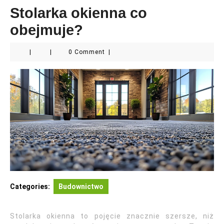
Stolarka okienna co
obejmuje?
|
|
0 Comment
|
Categories:
Budownictwo
Stolarka okienna to pojęcie znacznie szersze, niż