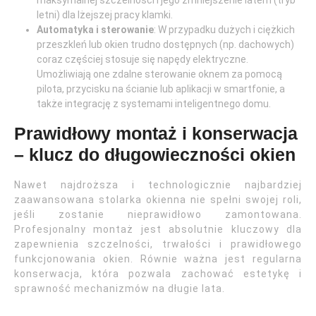
maksymalnej szczelności i jego zmniejszenie latem (tryb
letni) dla lżejszej pracy klamki.
Automatyka i sterowanie
: W przypadku dużych i ciężkich
przeszkleń lub okien trudno dostępnych (np. dachowych)
coraz częściej stosuje się napędy elektryczne.
Umożliwiają one zdalne sterowanie oknem za pomocą
pilota, przycisku na ścianie lub aplikacji w smartfonie, a
także integrację z systemami inteligentnego domu.
Prawidłowy montaż i konserwacja
– klucz do długowieczności okien
Nawet najdroższa i technologicznie najbardziej
zaawansowana stolarka okienna nie spełni swojej roli,
jeśli zostanie nieprawidłowo zamontowana.
Profesjonalny montaż jest absolutnie kluczowy dla
zapewnienia szczelności, trwałości i prawidłowego
funkcjonowania okien. Równie ważna jest regularna
konserwacja, która pozwala zachować estetykę i
sprawność mechanizmów na długie lata.