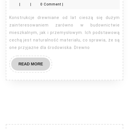
|
|
0 Comment
|
drewnianych
Konstrukcje drewniane od lat cieszą się dużym
zainteresowaniem zarówno w budownictwie
mieszkalnym, jak i przemysłowym. Ich podstawową
cechą jest naturalność materiału, co sprawia, że są
one przyjazne dla środowiska. Drewno
READ
READ MORE
MORE