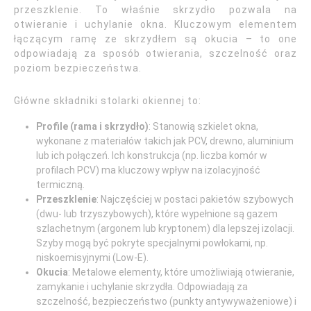
przeszklenie. To właśnie skrzydło pozwala na
otwieranie i uchylanie okna. Kluczowym elementem
łączącym ramę ze skrzydłem są okucia – to one
odpowiadają za sposób otwierania, szczelność oraz
poziom bezpieczeństwa.
Główne składniki stolarki okiennej to:
Profile (rama i skrzydło)
: Stanowią szkielet okna,
wykonane z materiałów takich jak PCV, drewno, aluminium
lub ich połączeń. Ich konstrukcja (np. liczba komór w
profilach PCV) ma kluczowy wpływ na izolacyjność
termiczną.
Przeszklenie
: Najczęściej w postaci pakietów szybowych
(dwu- lub trzyszybowych), które wypełnione są gazem
szlachetnym (argonem lub kryptonem) dla lepszej izolacji.
Szyby mogą być pokryte specjalnymi powłokami, np.
niskoemisyjnymi (Low-E).
Okucia
: Metalowe elementy, które umożliwiają otwieranie,
zamykanie i uchylanie skrzydła. Odpowiadają za
szczelność, bezpieczeństwo (punkty antywyważeniowe) i