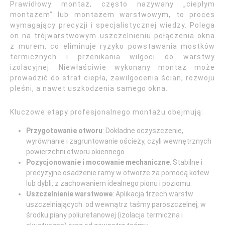
Prawidłowy montaż, często nazywany „ciepłym
montażem” lub montażem warstwowym, to proces
wymagający precyzji i specjalistycznej wiedzy. Polega
on na trójwarstwowym uszczelnieniu połączenia okna
z murem, co eliminuje ryzyko powstawania mostków
termicznych i przenikania wilgoci do warstwy
izolacyjnej. Niewłaściwie wykonany montaż może
prowadzić do strat ciepła, zawilgocenia ścian, rozwoju
pleśni, a nawet uszkodzenia samego okna.
Kluczowe etapy profesjonalnego montażu obejmują:
Przygotowanie otworu
: Dokładne oczyszczenie,
wyrównanie i zagruntowanie ościeży, czyli wewnętrznych
powierzchni otworu okiennego.
Pozycjonowanie i mocowanie mechaniczne
: Stabilne i
precyzyjne osadzenie ramy w otworze za pomocą kotew
lub dybli, z zachowaniem idealnego pionu i poziomu.
Uszczelnienie warstwowe
: Aplikacja trzech warstw
uszczelniających: od wewnątrz taśmy paroszczelnej, w
środku piany poliuretanowej (izolacja termiczna i