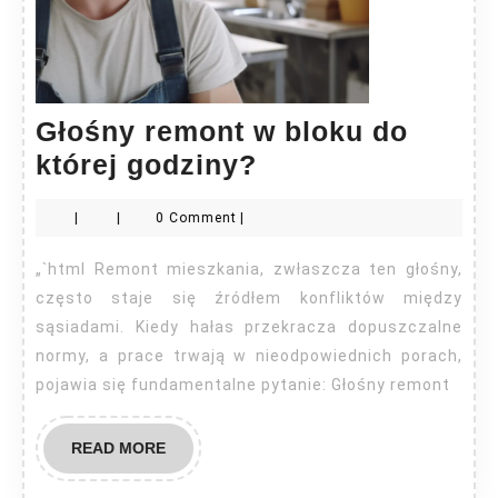
Głośny remont w bloku do
Głośny
której godziny?
remont
|
|
0 Comment
|
w
bloku
„`html Remont mieszkania, zwłaszcza ten głośny,
do
często staje się źródłem konfliktów między
której
sąsiadami. Kiedy hałas przekracza dopuszczalne
normy, a prace trwają w nieodpowiednich porach,
godziny?
pojawia się fundamentalne pytanie: Głośny remont
READ
READ MORE
MORE