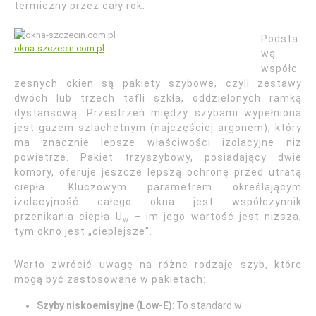
termiczny przez cały rok.
Podsta
okna-szczecin.com.pl
wą
współc
zesnych okien są pakiety szybowe, czyli zestawy
dwóch lub trzech tafli szkła, oddzielonych ramką
dystansową. Przestrzeń między szybami wypełniona
jest gazem szlachetnym (najczęściej argonem), który
ma znacznie lepsze właściwości izolacyjne niż
powietrze. Pakiet trzyszybowy, posiadający dwie
komory, oferuje jeszcze lepszą ochronę przed utratą
ciepła. Kluczowym parametrem określającym
izolacyjność całego okna jest współczynnik
przenikania ciepła U
– im jego wartość jest niższa,
w
tym okno jest „cieplejsze”.
Warto zwrócić uwagę na różne rodzaje szyb, które
mogą być zastosowane w pakietach:
Szyby niskoemisyjne (Low-E)
: To standard w