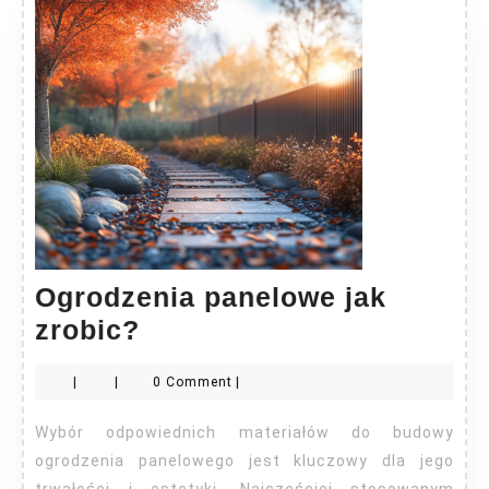
Ogrodzenia panelowe jak
Ogrodzenia
zrobic?
panelowe
|
|
0 Comment
|
jak
zrobic?
Wybór odpowiednich materiałów do budowy
ogrodzenia panelowego jest kluczowy dla jego