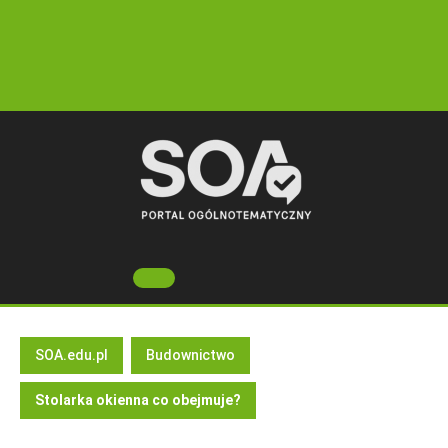
Skip
to
content
Open
Button
SOA.edu.pl
Budownictwo
Stolarka okienna co obejmuje?