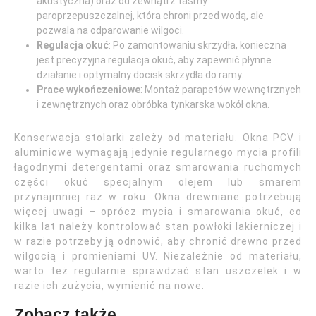
akustyczna) oraz od zewnątrz taśmy
paroprzepuszczalnej, która chroni przed wodą, ale
pozwala na odparowanie wilgoci.
Regulacja okuć
: Po zamontowaniu skrzydła, konieczna
jest precyzyjna regulacja okuć, aby zapewnić płynne
działanie i optymalny docisk skrzydła do ramy.
Prace wykończeniowe
: Montaż parapetów wewnętrznych
i zewnętrznych oraz obróbka tynkarska wokół okna.
Konserwacja stolarki zależy od materiału. Okna PCV i
aluminiowe wymagają jedynie regularnego mycia profili
łagodnymi detergentami oraz smarowania ruchomych
części okuć specjalnym olejem lub smarem
przynajmniej raz w roku. Okna drewniane potrzebują
więcej uwagi – oprócz mycia i smarowania okuć, co
kilka lat należy kontrolować stan powłoki lakierniczej i
w razie potrzeby ją odnowić, aby chronić drewno przed
wilgocią i promieniami UV. Niezależnie od materiału,
warto też regularnie sprawdzać stan uszczelek i w
razie ich zużycia, wymienić na nowe.
Zobacz także