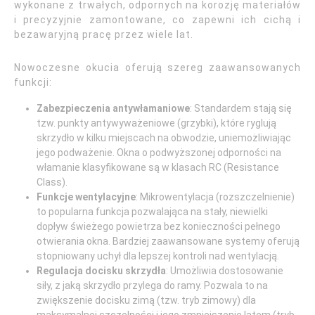
wykonane z trwałych, odpornych na korozję materiałów
i precyzyjnie zamontowane, co zapewni ich cichą i
bezawaryjną pracę przez wiele lat.
Nowoczesne okucia oferują szereg zaawansowanych
funkcji:
Zabezpieczenia antywłamaniowe
: Standardem stają się
tzw. punkty antywyważeniowe (grzybki), które ryglują
skrzydło w kilku miejscach na obwodzie, uniemożliwiając
jego podważenie. Okna o podwyższonej odporności na
włamanie klasyfikowane są w klasach RC (Resistance
Class).
Funkcje wentylacyjne
: Mikrowentylacja (rozszczelnienie)
to popularna funkcja pozwalająca na stały, niewielki
dopływ świeżego powietrza bez konieczności pełnego
otwierania okna. Bardziej zaawansowane systemy oferują
stopniowany uchył dla lepszej kontroli nad wentylacją.
Regulacja docisku skrzydła
: Umożliwia dostosowanie
siły, z jaką skrzydło przylega do ramy. Pozwala to na
zwiększenie docisku zimą (tzw. tryb zimowy) dla