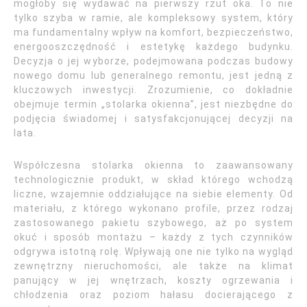
mogłoby się wydawać na pierwszy rzut oka. To nie
tylko szyba w ramie, ale kompleksowy system, który
ma fundamentalny wpływ na komfort, bezpieczeństwo,
energooszczędność i estetykę każdego budynku.
Decyzja o jej wyborze, podejmowana podczas budowy
nowego domu lub generalnego remontu, jest jedną z
kluczowych inwestycji. Zrozumienie, co dokładnie
obejmuje termin „stolarka okienna”, jest niezbędne do
podjęcia świadomej i satysfakcjonującej decyzji na
lata.
Współczesna stolarka okienna to zaawansowany
technologicznie produkt, w skład którego wchodzą
liczne, wzajemnie oddziałujące na siebie elementy. Od
materiału, z którego wykonano profile, przez rodzaj
zastosowanego pakietu szybowego, aż po system
okuć i sposób montażu – każdy z tych czynników
odgrywa istotną rolę. Wpływają one nie tylko na wygląd
zewnętrzny nieruchomości, ale także na klimat
panujący w jej wnętrzach, koszty ogrzewania i
chłodzenia oraz poziom hałasu docierającego z