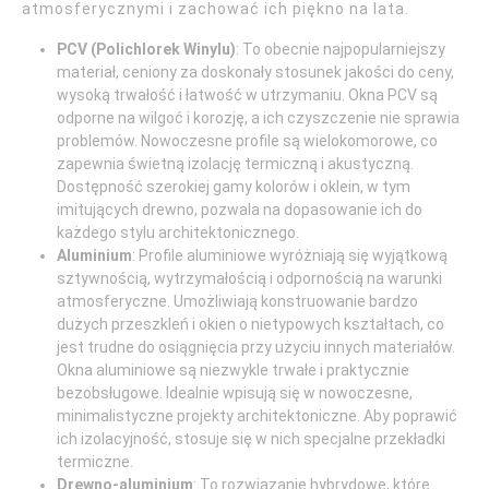
atmosferycznymi i zachować ich piękno na lata.
PCV (Polichlorek Winylu)
: To obecnie najpopularniejszy
materiał, ceniony za doskonały stosunek jakości do ceny,
wysoką trwałość i łatwość w utrzymaniu. Okna PCV są
odporne na wilgoć i korozję, a ich czyszczenie nie sprawia
problemów. Nowoczesne profile są wielokomorowe, co
zapewnia świetną izolację termiczną i akustyczną.
Dostępność szerokiej gamy kolorów i oklein, w tym
imitujących drewno, pozwala na dopasowanie ich do
każdego stylu architektonicznego.
Aluminium
: Profile aluminiowe wyróżniają się wyjątkową
sztywnością, wytrzymałością i odpornością na warunki
atmosferyczne. Umożliwiają konstruowanie bardzo
dużych przeszkleń i okien o nietypowych kształtach, co
jest trudne do osiągnięcia przy użyciu innych materiałów.
Okna aluminiowe są niezwykle trwałe i praktycznie
bezobsługowe. Idealnie wpisują się w nowoczesne,
minimalistyczne projekty architektoniczne. Aby poprawić
ich izolacyjność, stosuje się w nich specjalne przekładki
termiczne.
Drewno-aluminium
: To rozwiązanie hybrydowe, które