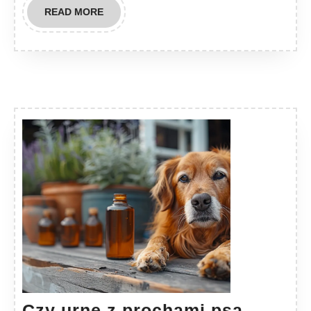
READ
READ MORE
MORE
Czy urnę z prochami psa