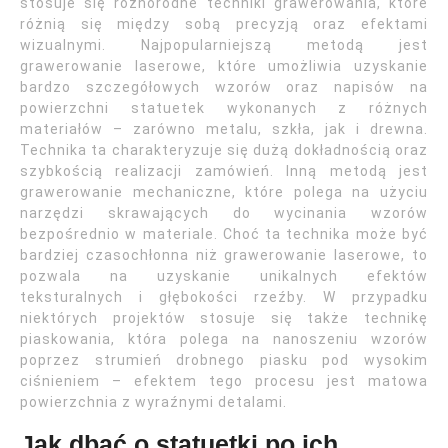
stosuje się różnorodne techniki grawerowania, które
różnią się między sobą precyzją oraz efektami
wizualnymi. Najpopularniejszą metodą jest
grawerowanie laserowe, które umożliwia uzyskanie
bardzo szczegółowych wzorów oraz napisów na
powierzchni statuetek wykonanych z różnych
materiałów – zarówno metalu, szkła, jak i drewna.
Technika ta charakteryzuje się dużą dokładnością oraz
szybkością realizacji zamówień. Inną metodą jest
grawerowanie mechaniczne, które polega na użyciu
narzędzi skrawających do wycinania wzorów
bezpośrednio w materiale. Choć ta technika może być
bardziej czasochłonna niż grawerowanie laserowe, to
pozwala na uzyskanie unikalnych efektów
teksturalnych i głębokości rzeźby. W przypadku
niektórych projektów stosuje się także technikę
piaskowania, która polega na nanoszeniu wzorów
poprzez strumień drobnego piasku pod wysokim
ciśnieniem – efektem tego procesu jest matowa
powierzchnia z wyraźnymi detalami.
Jak dbać o statuetki po ich