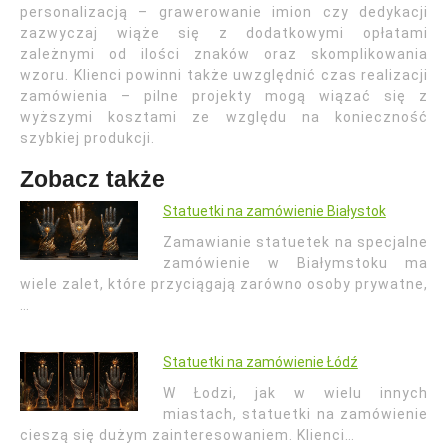
personalizacją – grawerowanie imion czy dedykacji
zazwyczaj wiąże się z dodatkowymi opłatami
zależnymi od ilości znaków oraz skomplikowania
wzoru. Klienci powinni także uwzględnić czas realizacji
zamówienia – pilne projekty mogą wiązać się z
wyższymi kosztami ze względu na konieczność
szybkiej produkcji.
Zobacz także
Statuetki na zamówienie Białystok
Zamawianie statuetek na specjalne
zamówienie w Białymstoku ma
wiele zalet, które przyciągają zarówno osoby prywatne,
…
Statuetki na zamówienie Łódź
W Łodzi, jak w wielu innych
miastach, statuetki na zamówienie
cieszą się dużym zainteresowaniem. Klienci…