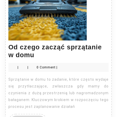
Od czego zacząć sprzątanie
Od
w domu
czego
|
|
0 Comment
|
zacząć
sprzątanie
Sprzątanie w domu to zadanie, które często wydaje
w
się przytłaczające, zwłaszcza gdy mamy do
domu
czynienia z dużą przestrzenią lub nagromadzonym
bałaganem. Kluczowym krokiem w rozpoczęciu tego
procesu jest zaplanowanie działań