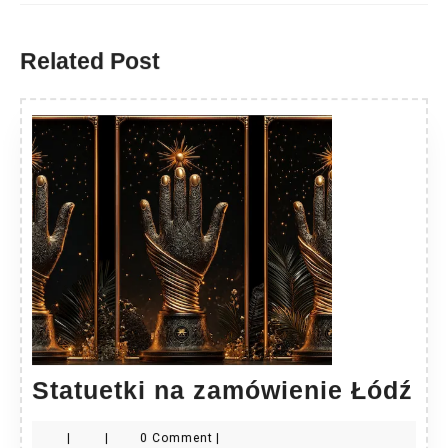
Previous
Next
post:
post:
Related Post
St
Statuetki na zamówienie Łódź
na
|
|
0 Comment
|