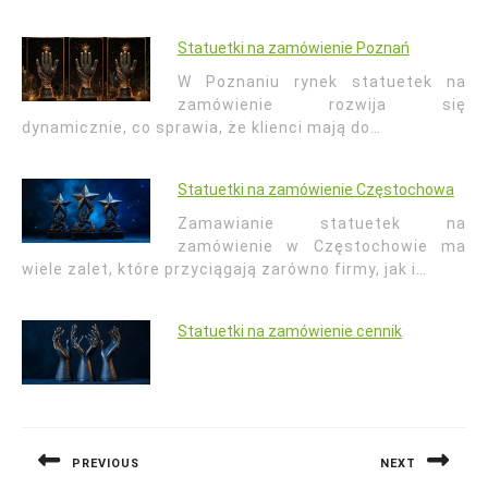
Statuetki na zamówienie Poznań
W Poznaniu rynek statuetek na
zamówienie rozwija się
dynamicznie, co sprawia, że klienci mają do…
Statuetki na zamówienie Częstochowa
Zamawianie statuetek na
zamówienie w Częstochowie ma
wiele zalet, które przyciągają zarówno firmy, jak i…
Statuetki na zamówienie cennik
Nawigacja
wpisu
PREVIOUS
NEXT