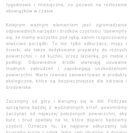
tygodniowe i miesięczne, co pozwoli na rozłożenie
obowiązków w czasie.
Kolejnym ważnym elementem jest zgromadzenie
odpowiednich narzędzi i środków czystości. Upewnijmy
się, że mamy wszystko pod ręką, zanim rozpoczniemy
właściwe porządki. To nie tylko odkurzacz, mopy i
ścierki, ale także dedykowane preparaty do różnych
powierzchni – od kuchni, przez łazienkę, po meble i
podłogi. Odpowiednie środki ułatwiają usuwanie
trudnych zabrudzeń i zapobiegają uszkodzeniom
powierzchni. Warto również zainwestować w produkty
ekologiczne, które są bezpieczniejsze dla zdrowia i
środowiska.
Zacznijmy od góry i kierujmy się w dół. Podczas
sprzątania każdej z wydzielonych stref, powinniśmy
zaczynać od najwyżej położonych powierzchni, aby
kurz i brud opadały na te, które dopiero będziemy
czyścić. Oznacza to, że najpierw odkurzamy lub
ścieramy kurze z półek, lamp, ram obrazów, a dopiero