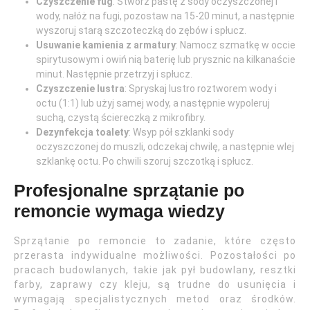
Czyszczenie fug
: Stwórz pastę z sody oczyszczonej i
wody, nałóż na fugi, pozostaw na 15-20 minut, a następnie
wyszoruj starą szczoteczką do zębów i spłucz.
Usuwanie kamienia z armatury
: Namocz szmatkę w occie
spirytusowym i owiń nią baterię lub prysznic na kilkanaście
minut. Następnie przetrzyj i spłucz.
Czyszczenie lustra
: Spryskaj lustro roztworem wody i
octu (1:1) lub użyj samej wody, a następnie wypoleruj
suchą, czystą ściereczką z mikrofibry.
Dezynfekcja toalety
: Wsyp pół szklanki sody
oczyszczonej do muszli, odczekaj chwilę, a następnie wlej
szklankę octu. Po chwili szoruj szczotką i spłucz.
Profesjonalne sprzątanie po
remoncie wymaga wiedzy
Sprzątanie po remoncie to zadanie, które często
przerasta indywidualne możliwości. Pozostałości po
pracach budowlanych, takie jak pył budowlany, resztki
farby, zaprawy czy kleju, są trudne do usunięcia i
wymagają specjalistycznych metod oraz środków.