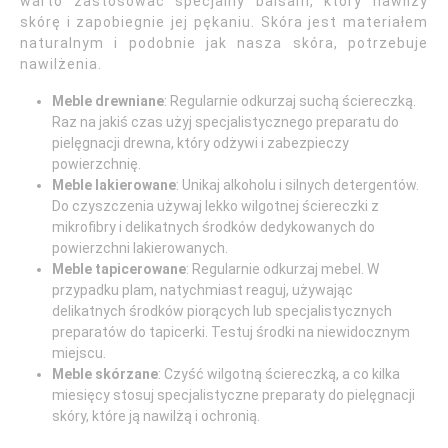
warto zastosować specjalny balsam, który nawilży
skórę i zapobiegnie jej pękaniu. Skóra jest materiałem
naturalnym i podobnie jak nasza skóra, potrzebuje
nawilżenia.
Meble drewniane
: Regularnie odkurzaj suchą ściereczką.
Raz na jakiś czas użyj specjalistycznego preparatu do
pielęgnacji drewna, który odżywi i zabezpieczy
powierzchnię.
Meble lakierowane
: Unikaj alkoholu i silnych detergentów.
Do czyszczenia używaj lekko wilgotnej ściereczki z
mikrofibry i delikatnych środków dedykowanych do
powierzchni lakierowanych.
Meble tapicerowane
: Regularnie odkurzaj mebel. W
przypadku plam, natychmiast reaguj, używając
delikatnych środków piorących lub specjalistycznych
preparatów do tapicerki. Testuj środki na niewidocznym
miejscu.
Meble skórzane
: Czyść wilgotną ściereczką, a co kilka
miesięcy stosuj specjalistyczne preparaty do pielęgnacji
skóry, które ją nawilżą i ochronią.