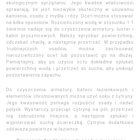
ekologicznym sprzątaniu. Jego kwaśne właściwości
sprawiają, że jest niezwykle skuteczny w usuwaniu
kamienia, osadu z mydła i rdzy. Ocet można stosować
na kilka sposobów. Rozcieńczony wodą w stosunku 1:1
świetnie nadaje się do czyszczenia armatury, luster i
kabin prysznicowych. Należy spryskać powierzchnię,
odczekać chwilę, a następnie przetrzeć. W przypadku
trudniejszych osadów, można zastosować
nierozcieńczony ocet lub pozostawić go na dłużej.
Pamiętajmy, aby po użyciu octu dokładnie spłukać
powierzchnię wodą i przetrzeć do sucha, aby uniknąć
pozostawienia zapachu.
Do czyszczenia armatury, baterii łazienkowych i
elementów chromowanych można użyć soku z cytryny.
Jego kwasowość pomaga rozpuścić osady i nadać
połysk. Wystarczy przeciąć cytrynę na pół, przetrzeć
nią zabrudzone miejsca, a następnie spłukać i
wypolerować suchą ściereczką. Cytryna dodatkowo
odświeża powietrze w łazience.