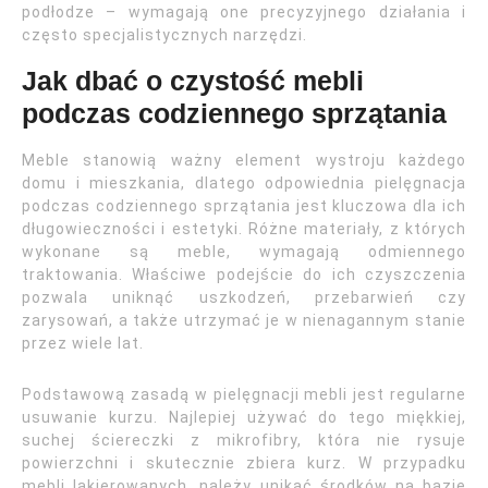
podłodze – wymagają one precyzyjnego działania i
często specjalistycznych narzędzi.
Jak dbać o czystość mebli
podczas codziennego sprzątania
Meble stanowią ważny element wystroju każdego
domu i mieszkania, dlatego odpowiednia pielęgnacja
podczas codziennego sprzątania jest kluczowa dla ich
długowieczności i estetyki. Różne materiały, z których
wykonane są meble, wymagają odmiennego
traktowania. Właściwe podejście do ich czyszczenia
pozwala uniknąć uszkodzeń, przebarwień czy
zarysowań, a także utrzymać je w nienagannym stanie
przez wiele lat.
Podstawową zasadą w pielęgnacji mebli jest regularne
usuwanie kurzu. Najlepiej używać do tego miękkiej,
suchej ściereczki z mikrofibry, która nie rysuje
powierzchni i skutecznie zbiera kurz. W przypadku
mebli lakierowanych, należy unikać środków na bazie