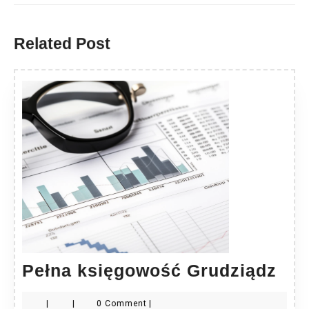
Previous
Next
post:
post:
Related Post
Peł
Pełna księgowość Grudziądz
ksi
|
|
0 Comment
|