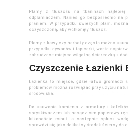
Plamy z tłuszczu na tkaninach najlepiej
odplamiaczem. Nanieś go bezpośrednio na pl
praniem. W przypadku świeżych plam, możn
oczyszczoną, aby wchłonęły tłuszcz.
Plamy z kawy czy herbaty często można usunąć
przypadku dywanów i tapicerki, warto najpierw
zabrudzone miejsce wilgotną ściereczką z do
Czyszczenie Łazienki 
Łazienka to miejsce, gdzie łatwo gromadzi s
problemów można rozwiązać przy użyciu natura
środowiska.
Do usuwania kamienia z armatury i kafelków
spryskiwaczem lub nasącz nim papierowy ręc
kilkanaście minut, a następnie spłucz wod
sprawdzi się jako delikatny środek ścierny do 