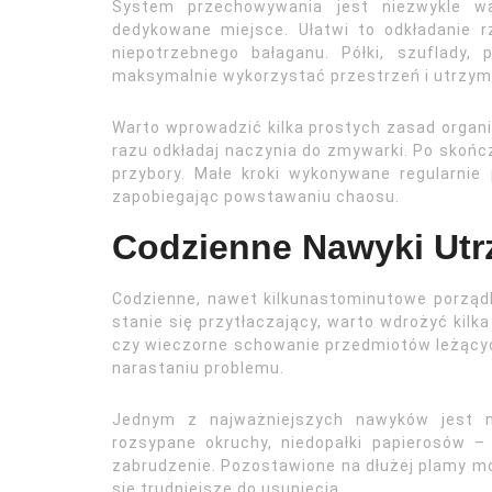
System przechowywania jest niezwykle w
dedykowane miejsce. Ułatwi to odkładanie r
niepotrzebnego bałaganu. Półki, szuflady,
maksymalnie wykorzystać przestrzeń i utrzyma
Warto wprowadzić kilka prostych zasad organi
razu odkładaj naczynia do zmywarki. Po skońc
przybory. Małe kroki wykonywane regularnie
zapobiegając powstawaniu chaosu.
Codzienne Nawyki Utr
Codzienne, nawet kilkunastominutowe porządk
stanie się przytłaczający, warto wdrożyć kilk
czy wieczorne schowanie przedmiotów leżących
narastaniu problemu.
Jednym z najważniejszych nawyków jest na
rozsypane okruchy, niedopałki papierosów –
zabrudzenie. Pozostawione na dłużej plamy mog
się trudniejsze do usunięcia.