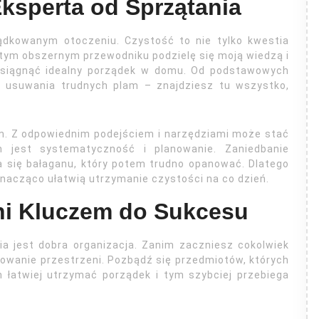
ksperta od Sprzątania
ądkowanym otoczeniu. Czystość to nie tylko kwestia
 tym obszernym przewodniku podzielę się moją wiedzą i
osiągnąć idealny porządek w domu. Od podstawowych
i usuwania trudnych plam – znajdziesz tu wszystko,
m. Z odpowiednim podejściem i narzędziami może stać
m jest systematyczność i planowanie. Zaniedbanie
 się bałaganu, który potem trudno opanować. Dlatego
znacząco ułatwią utrzymanie czystości na co dzień.
eni Kluczem do Sukcesu
a jest dobra organizacja. Zanim zaczniesz cokolwiek
owanie przestrzeni. Pozbądź się przedmiotów, których
m łatwiej utrzymać porządek i tym szybciej przebiega