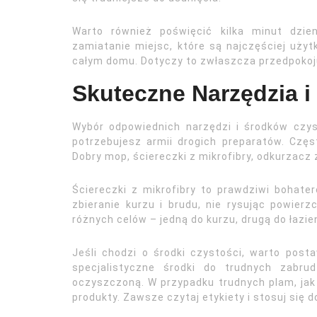
Warto również poświęcić kilka minut dzien
zamiatanie miejsc, które są najczęściej użyt
całym domu. Dotyczy to zwłaszcza przedpokoju
Skuteczne Narzędzia i
Wybór odpowiednich narzędzi i środków czys
potrzebujesz armii drogich preparatów. Częs
Dobry mop, ściereczki z mikrofibry, odkurzac
Ściereczki z mikrofibry to prawdziwi bohate
zbieranie kurzu i brudu, nie rysując powier
różnych celów – jedną do kurzu, drugą do łazien
Jeśli chodzi o środki czystości, warto post
specjalistyczne środki do trudnych zab
oczyszczoną. W przypadku trudnych plam, jak
produkty. Zawsze czytaj etykiety i stosuj się 