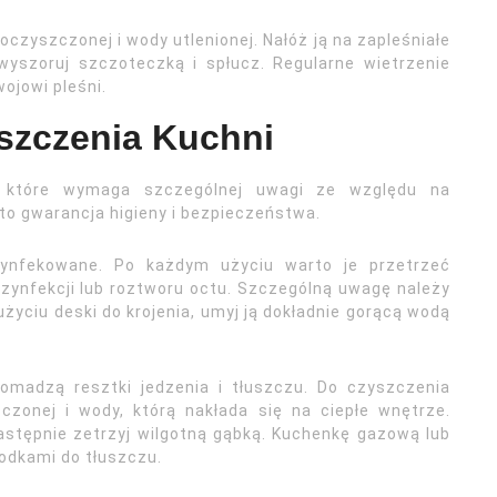
zyszczonej i wody utlenionej. Nałóż ją na zapleśniałe
wyszoruj szczoteczką i spłucz. Regularne wietrzenie
ojowi pleśni.
szczenia Kuchni
, które wymaga szczególnej uwagi ze względu na
to gwarancja higieny i bezpieczeństwa.
zynfekowane. Po każdym użyciu warto je przetrzeć
zynfekcji lub roztworu octu. Szczególną uwagę należy
użyciu deski do krojenia, umyj ją dokładnie gorącą wodą
romadzą resztki jedzenia i tłuszczu. Do czyszczenia
zonej i wody, którą nakłada się na ciepłe wnętrze.
następnie zetrzyj wilgotną gąbką. Kuchenkę gazową lub
odkami do tłuszczu.