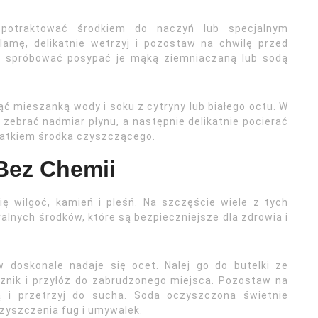
 potraktować środkiem do naczyń lub specjalnym
amę, delikatnie wetrzyj i pozostaw na chwilę przed
a spróbować posypać je mąką ziemniaczaną lub sodą
 mieszanką wody i soku z cytryny lub białego octu. W
 zebrać nadmiar płynu, a następnie delikatnie pocierać
datkiem środka czyszczącego.
Bez Chemii
ię wilgoć, kamień i pleśń. Na szczęście wiele z tych
lnych środków, które są bezpieczniejsze dla zdrowia i
 doskonale nadaje się ocet. Nalej go do butelki ze
znik i przyłóż do zabrudzonego miejsca. Pozostaw na
ą i przetrzyj do sucha. Soda oczyszczona świetnie
czyszczenia fug i umywalek.