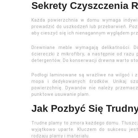
Sekrety Czyszczenia 
Każda powierzchnia w domu wymaga indywid
prowadzić do uszkodzeń lub przebarwień. Pozn
aby cieszyć się ich nienagannym wyglądem prz
Drewniane meble wymagają delikatności. Do
ściereczki z mikrofibry, a następnie od razu
detergentów. Do konserwacji drewna warto stos
Podłogi laminowane są wrażliwe na wilgoć i 
mopa i dedykowanych środków. Unikaj szo
powierzchnię. Dywanów nie należy przemacz
punktowe usuwanie plam.
Jak Pozbyć Się Trudn
Trudne plamy to zmora każdego domu. Tłuszcz,
wyjątkowo uparte. Kluczem do sukcesu jest
rodzaju plamy i materiału.