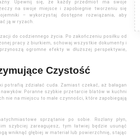
ażny. Upewnij się, że każdy przedmiot ma swoje
zeczy na swoje miejsce i zapobiegnie tworzeniu się
 pojemniki – wykorzystaj dostępne rozwiązania, aby
ć ją w ryzach.
zacji do codziennego życia. Po zakończeniu posiłku od
zonej pracy z biurkiem, schowaj wszystkie dokumenty i
 przynoszą ogromne efekty w dłuższej perspektywie,
zymujące Czystość
i potrafią zdziałać cuda. Zamiast czekać, aż bałagan
a nawyków. Poranne szybkie przetarcie blatów w kuchni
 nie na miejscu to małe czynności, które zapobiegają
tychmiastowe sprzątanie po sobie. Rozlany płyn,
 im szybciej zareagujesz, tym łatwiej będzie usunąć
ą wniknąć głębiej w materiał lub powierzchnię, stając