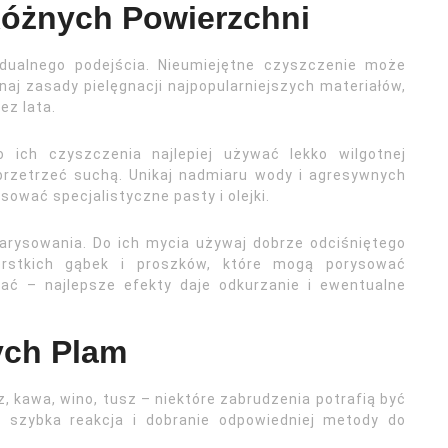
Różnych Powierzchni
ualnego podejścia. Nieumiejętne czyszczenie może
aj zasady pielęgnacji najpopularniejszych materiałów,
ez lata.
 ich czyszczenia najlepiej używać lekko wilgotnej
 przetrzeć suchą. Unikaj nadmiaru wody i agresywnych
ować specjalistyczne pasty i olejki.
zarysowania. Do ich mycia używaj dobrze odciśniętego
rstkich gąbek i proszków, które mogą porysować
ać – najlepsze efekty daje odkurzanie i ewentualne
ych Plam
 kawa, wino, tusz – niektóre zabrudzenia potrafią być
 szybka reakcja i dobranie odpowiedniej metody do