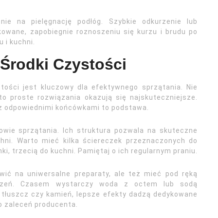
nie na pielęgnację podłóg. Szybkie odkurzenie lub
kowane, zapobiegnie roznoszeniu się kurzu i brudu po
 i kuchni.
 Środki Czystości
tości jest kluczowy dla efektywnego sprzątania. Nie
to proste rozwiązania okazują się najskuteczniejsze.
z z odpowiednimi końcówkami to podstawa.
rowie sprzątania. Ich struktura pozwala na skuteczne
zchni. Warto mieć kilka ściereczek przeznaczonych do
ki, trzecią do kuchni. Pamiętaj o ich regularnym praniu.
awić na uniwersalne preparaty, ale też mieć pod ręką
rudzeń. Czasem wystarczy woda z octem lub sodą
 tłuszcz czy kamień, lepsze efekty dadzą dedykowane
do zaleceń producenta.