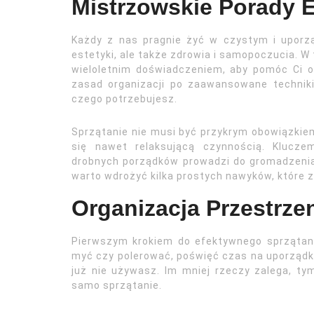
Mistrzowskie Porady E
Każdy z nas pragnie żyć w czystym i uporz
estetyki, ale także zdrowia i samopoczucia. W
wieloletnim doświadczeniem, aby pomóc Ci 
zasad organizacji po zaawansowane technik
czego potrzebujesz.
Sprzątanie nie musi być przykrym obowiązkie
się nawet relaksującą czynnością. Klucze
drobnych porządków prowadzi do gromadzenia
warto wdrożyć kilka prostych nawyków, które 
Organizacja Przestrz
Pierwszym krokiem do efektywnego sprzątani
myć czy polerować, poświęć czas na uporządk
już nie używasz. Im mniej rzeczy zalega, ty
samo sprzątanie.