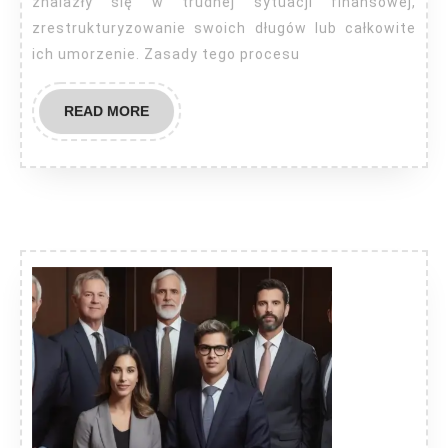
znalazły się w trudnej sytuacji finansowej,
zrestrukturyzowanie swoich długów lub całkowite
ich umorzenie. Zasady tego procesu
READ
READ MORE
MORE