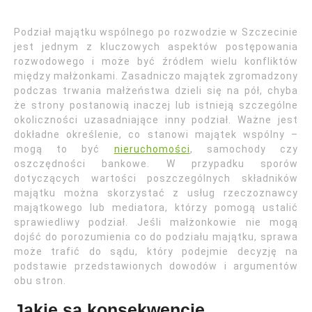
Podział majątku wspólnego po rozwodzie w Szczecinie
jest jednym z kluczowych aspektów postępowania
rozwodowego i może być źródłem wielu konfliktów
między małżonkami. Zasadniczo majątek zgromadzony
podczas trwania małżeństwa dzieli się na pół, chyba
że strony postanowią inaczej lub istnieją szczególne
okoliczności uzasadniające inny podział. Ważne jest
dokładne określenie, co stanowi majątek wspólny –
mogą to być
nieruchomości
, samochody czy
oszczędności bankowe. W przypadku sporów
dotyczących wartości poszczególnych składników
majątku można skorzystać z usług rzeczoznawcy
majątkowego lub mediatora, którzy pomogą ustalić
sprawiedliwy podział. Jeśli małżonkowie nie mogą
dojść do porozumienia co do podziału majątku, sprawa
może trafić do sądu, który podejmie decyzję na
podstawie przedstawionych dowodów i argumentów
obu stron.
Jakie są konsekwencje