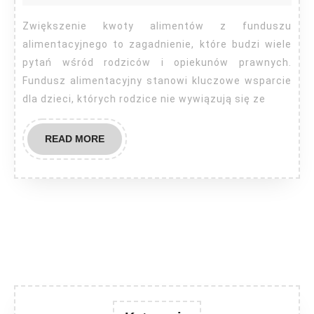
alim
z
Zwiększenie kwoty alimentów z funduszu
fund
alimentacyjnego to zagadnienie, które budzi wiele
alim
pytań wśród rodziców i opiekunów prawnych.
Fundusz alimentacyjny stanowi kluczowe wsparcie
dla dzieci, których rodzice nie wywiązują się ze
READ
READ MORE
MORE