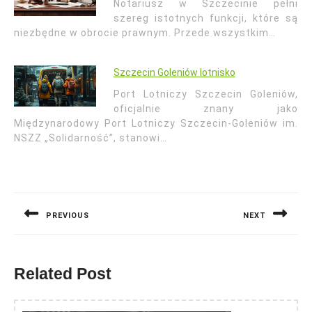
Notariusz w Szczecinie pełni
szereg istotnych funkcji, które są
niezbędne w obrocie prawnym. Przede wszystkim…
Szczecin Goleniów lotnisko
Port Lotniczy Szczecin Goleniów,
oficjalnie znany jako
Międzynarodowy Port Lotniczy Szczecin-Goleniów im.
NSZZ „Solidarność”, stanowi…
Nawigacja
wpisu
PREVIOUS
NEXT
Previous
Next
post:
post:
Related Post