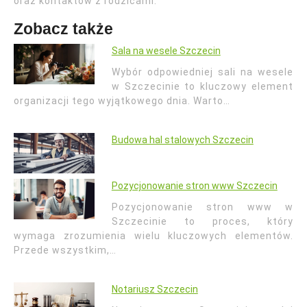
oraz kontaktów z rodzicami.
Zobacz także
Sala na wesele Szczecin
Wybór odpowiedniej sali na wesele
w Szczecinie to kluczowy element
organizacji tego wyjątkowego dnia. Warto…
Budowa hal stalowych Szczecin
Pozycjonowanie stron www Szczecin
Pozycjonowanie stron www w
Szczecinie to proces, który
wymaga zrozumienia wielu kluczowych elementów.
Przede wszystkim,…
Notariusz Szczecin