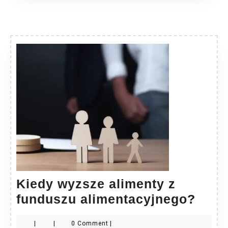
Kiedy wyzsze alimenty z
Kied
funduszu alimentacyjnego?
wyzs
|
|
0 Comment
|