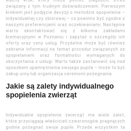
ważny krok, który może pomóc złagodzić stres
związany z tym trudnym doświadczeniem. Pierwszym
krokiem jest podjęcie decyzji o metodzie spopielenia –
indywidualnej czy zbiorowej – co powinno być zgodne z
naszymi preferencjami oraz oczekiwaniami. Następnie
warto skontaktować się z kilkoma zakładami
kremacyjnymi w Poznaniu i zapytać o szczegóły ich
oferty oraz ceny usług. Przydatne może być również
zebranie informacji na temat procedur związanych ze
spopielaniem oraz formalności wymaganych do
skorzystania z usługi. Warto także zastanowić się nad
sposobem upamiętnienia swojego pupila – może to być
zakup urny lub organizacja ceremonii pożegnania.
Jakie są zalety indywidualnego
spopielenia zwierząt
Indywidualne spopielenie zwierząt ma wiele zalet,
które przyciągają właścicieli czworonogów pragnących
godnie pożegnać swoje pupile. Przede wszystkim ta