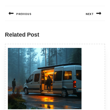
Nawigacja
wpisu
PREVIOUS
NEXT
Previous
Next
post:
post:
Related Post