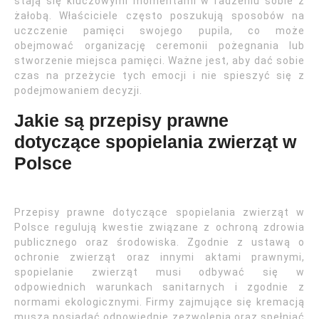
stają się kluczowymi momentami w radzeniu sobie z
żałobą. Właściciele często poszukują sposobów na
uczczenie pamięci swojego pupila, co może
obejmować organizację ceremonii pożegnania lub
stworzenie miejsca pamięci. Ważne jest, aby dać sobie
czas na przeżycie tych emocji i nie spieszyć się z
podejmowaniem decyzji.
Jakie są przepisy prawne
dotyczące spopielania zwierząt w
Polsce
Przepisy prawne dotyczące spopielania zwierząt w
Polsce regulują kwestie związane z ochroną zdrowia
publicznego oraz środowiska. Zgodnie z ustawą o
ochronie zwierząt oraz innymi aktami prawnymi,
spopielanie zwierząt musi odbywać się w
odpowiednich warunkach sanitarnych i zgodnie z
normami ekologicznymi. Firmy zajmujące się kremacją
muszą posiadać odpowiednie zezwolenia oraz spełniać