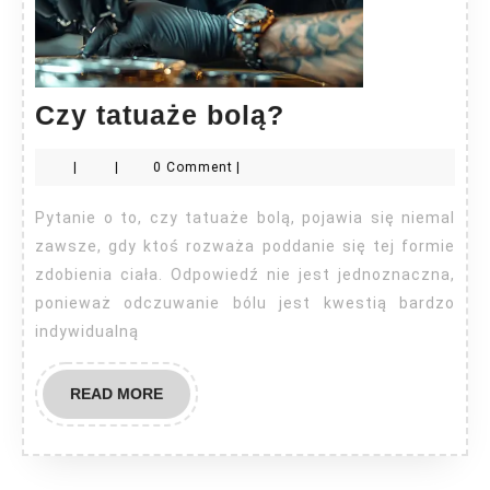
Czy
Czy tatuaże bolą?
tatuaże
|
|
0 Comment
|
bolą?
Pytanie o to, czy tatuaże bolą, pojawia się niemal
zawsze, gdy ktoś rozważa poddanie się tej formie
zdobienia ciała. Odpowiedź nie jest jednoznaczna,
ponieważ odczuwanie bólu jest kwestią bardzo
indywidualną
READ
READ MORE
MORE