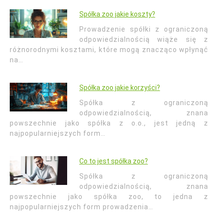
Spółka zoo jakie koszty?
Prowadzenie spółki z ograniczoną
odpowiedzialnością wiąże się z
różnorodnymi kosztami, które mogą znacząco wpłynąć
na…
Spółka zoo jakie korzyści?
Spółka z ograniczoną
odpowiedzialnością, znana
powszechnie jako spółka z o.o., jest jedną z
najpopularniejszych form…
Co to jest spółka zoo?
Spółka z ograniczoną
odpowiedzialnością, znana
powszechnie jako spółka zoo, to jedna z
najpopularniejszych form prowadzenia…