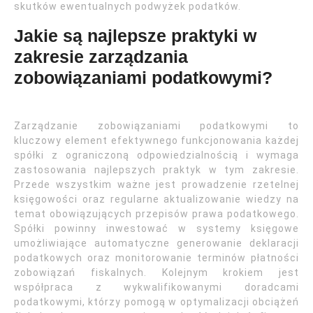
skutków ewentualnych podwyżek podatków.
Jakie są najlepsze praktyki w
zakresie zarządzania
zobowiązaniami podatkowymi?
Zarządzanie zobowiązaniami podatkowymi to
kluczowy element efektywnego funkcjonowania każdej
spółki z ograniczoną odpowiedzialnością i wymaga
zastosowania najlepszych praktyk w tym zakresie.
Przede wszystkim ważne jest prowadzenie rzetelnej
księgowości oraz regularne aktualizowanie wiedzy na
temat obowiązujących przepisów prawa podatkowego.
Spółki powinny inwestować w systemy księgowe
umożliwiające automatyczne generowanie deklaracji
podatkowych oraz monitorowanie terminów płatności
zobowiązań fiskalnych. Kolejnym krokiem jest
współpraca z wykwalifikowanymi doradcami
podatkowymi, którzy pomogą w optymalizacji obciążeń