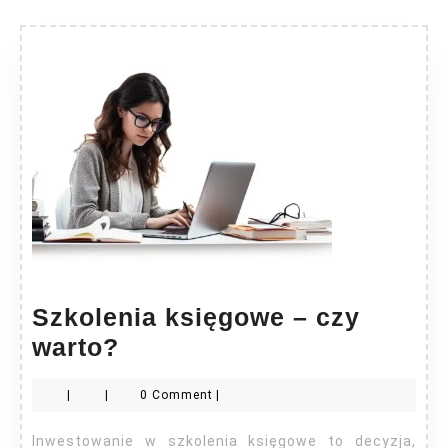
Szkolenia księgowe – czy
Szkolenia
warto?
księgowe
|
|
0 Comment
|
–
czy
Inwestowanie w szkolenia księgowe to decyzja,