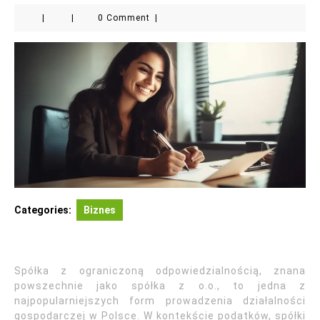
|
|
0 Comment
|
Categories:
Biznes
Spółka z ograniczoną odpowiedzialnością, znana
powszechnie jako spółka z o.o., to jedna z
najpopularniejszych form prowadzenia działalności
gospodarczej w Polsce. W kontekście podatków, spółki