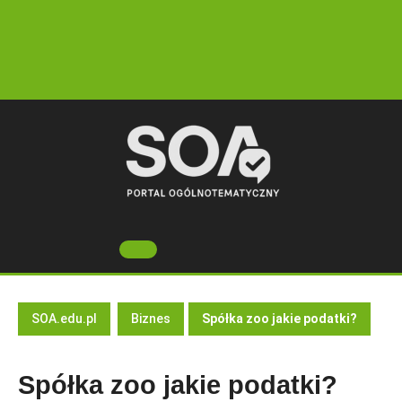
Skip
to
content
Open
Button
SOA.edu.pl
Biznes
Spółka zoo jakie podatki?
Spółka zoo jakie podatki?