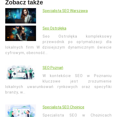
Zobacz także
Specjalista SEO Warszawa
Seo Ostrołęka
Seo Ostrołęka kompleksowy
przewodnik po optymalizacji dla
lokalnych firm W dzisiejszym dynamicznym świecie
cyfrowym, obecność…
SEO Poznań
W kontekście SEO w Poznaniu
kluczowe jest zrozumienie
lokalnych uwarunkowań rynkowych oraz specyfiki
branży, w…
Specjalista SEO Chojnice
Specjalista SEO w Chojnicach