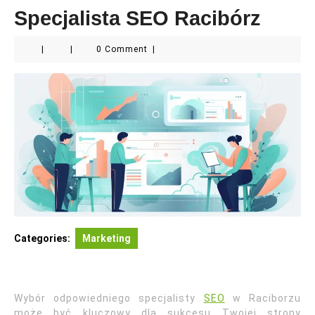
Specjalista SEO Racibórz
|
|
0 Comment
|
Categories:
Marketing
Wybór odpowiedniego specjalisty
SEO
w Raciborzu
może być kluczowy dla sukcesu Twojej strony