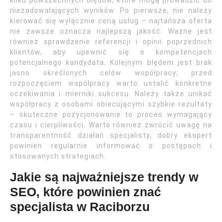
kilku powszechnych błędów, które mogą prowadzić do
niezadowalających wyników. Po pierwsze, nie należy
kierować się wyłącznie ceną usług – najtańsza oferta
nie zawsze oznacza najlepszą jakość. Ważne jest
również sprawdzenie referencji i opinii poprzednich
klientów, aby upewnić się o kompetencjach
potencjalnego kandydata. Kolejnym błędem jest brak
jasno określonych celów współpracy; przed
rozpoczęciem współpracy warto ustalić konkretne
oczekiwania i mierniki sukcesu. Należy także unikać
współpracy z osobami obiecującymi szybkie rezultaty
– skuteczne pozycjonowanie to proces wymagający
czasu i cierpliwości. Warto również zwrócić uwagę na
transparentność działań specjalisty; dobry ekspert
powinien regularnie informować o postępach i
stosowanych strategiach.
Jakie są najważniejsze trendy w
SEO, które powinien znać
specjalista w Raciborzu