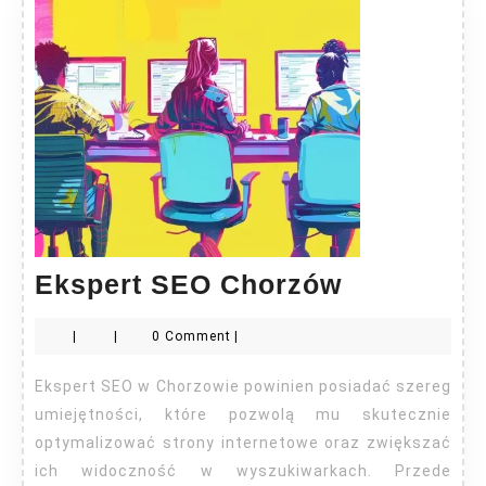
Ekspert
Ekspert SEO Chorzów
SEO
|
|
0 Comment
|
Chorzów
Ekspert SEO w Chorzowie powinien posiadać szereg
umiejętności, które pozwolą mu skutecznie
optymalizować strony internetowe oraz zwiększać
ich widoczność w wyszukiwarkach. Przede