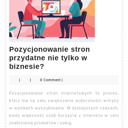
Pozycjonowanie stron
przydatne nie tylko w
Pozycjonowanie
biznesie?
stron
|
|
0 Comment
|
przydatne
nie
Pozycjonowanie stron internetowych to proces,
tylko
który ma na celu zwiększenie widoczności witryny
w
w wynikach wyszukiwania. W dzisiejszych czasach,
kiedy większość osób korzysta z internetu w celu
biznesie?
znalezienia produktów i usług,