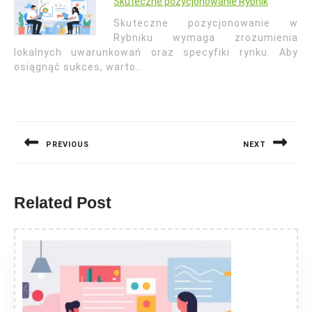
Skuteczne pozycjonowanie Rybnik
Skuteczne pozycjonowanie w
Rybniku wymaga zrozumienia
lokalnych uwarunkowań oraz specyfiki rynku. Aby
osiągnąć sukces, warto…
Nawigacja
wpisu
PREVIOUS
NEXT
Previous
Next
post:
post:
Related Post