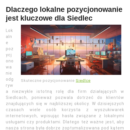
Dlaczego lokalne pozycjonowanie
jest kluczowe dla Siedlec
Lok
aln
e
poz
ycj
ono
wa
nie
odg
Skuteczne pozycjonowanie
Siedlce
ryw
a niezwykle istotną rolę dla firm działających w
Siedlcach, ponieważ pozwala dotrzeć do klientów
znajdujących się w najbliższej okolicy. W dzisiejszych
czasach wiele osób korzysta z wyszukiwarek
internetowych, wpisując hasła związane z lokalnymi
usługami czy produktami. Dlatego też ważne jest, aby
nasza strona była dobrze zoptymalizowana pod kątem