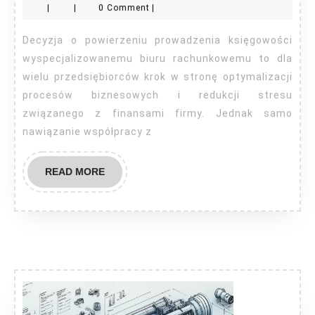
|
|
0 Comment
|
prowadzenie
ksiąg
Decyzja o powierzeniu prowadzenia księgowości
przez
wyspecjalizowanemu biuru rachunkowemu to dla
biuro
wielu przedsiębiorców krok w stronę optymalizacji
procesów biznesowych i redukcji stresu
rachunkowe?
związanego z finansami firmy. Jednak samo
nawiązanie współpracy z
READ
READ MORE
MORE