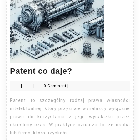
Patent
Patent co daje?
co
|
|
0 Comment
|
daje?
Patent to szczególny rodzaj prawa własności
intelektualnej, który przyznaje wynalazcy wyłączne
prawo do korzystania z jego wynalazku przez
określony czas. W praktyce oznacza to, że osoba
lub firma, która uzyskała