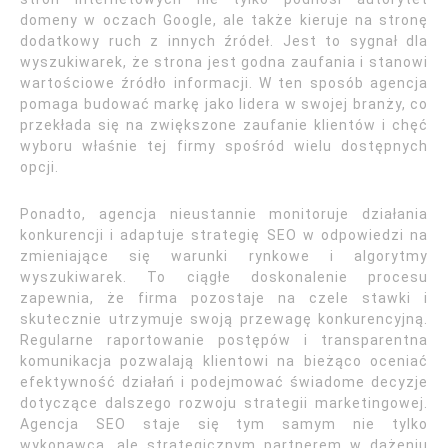
domeny w oczach Google, ale także kieruje na stronę
dodatkowy ruch z innych źródeł. Jest to sygnał dla
wyszukiwarek, że strona jest godna zaufania i stanowi
wartościowe źródło informacji. W ten sposób agencja
pomaga budować markę jako lidera w swojej branży, co
przekłada się na zwiększone zaufanie klientów i chęć
wyboru właśnie tej firmy spośród wielu dostępnych
opcji.
Ponadto, agencja nieustannie monitoruje działania
konkurencji i adaptuje strategię SEO w odpowiedzi na
zmieniające się warunki rynkowe i algorytmy
wyszukiwarek. To ciągłe doskonalenie procesu
zapewnia, że firma pozostaje na czele stawki i
skutecznie utrzymuje swoją przewagę konkurencyjną.
Regularne raportowanie postępów i transparentna
komunikacja pozwalają klientowi na bieżąco oceniać
efektywność działań i podejmować świadome decyzje
dotyczące dalszego rozwoju strategii marketingowej.
Agencja SEO staje się tym samym nie tylko
wykonawcą, ale strategicznym partnerem w dążeniu