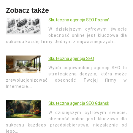
Zobacz także
Skuteczna agencja SEO Poznań
W dzisiejszym cyfrowym świecie
obecność online jest kluczowa dla
sukcesu każdej firmy. Jednym z najważniejszych…
Skuteczna agencja SEO
Wybór odpowiedniej agencji SEO to
strategiczna decyzja, która może
zrewolucjonizować obecność Twojej firmy w
Internecie.…
Skuteczna agencja SEO Gdańsk
W dzisiejszym cyfrowym świecie,
obecność online jest kluczowa dla
sukcesu każdego przedsiębiorstwa, niezależnie od
jego…