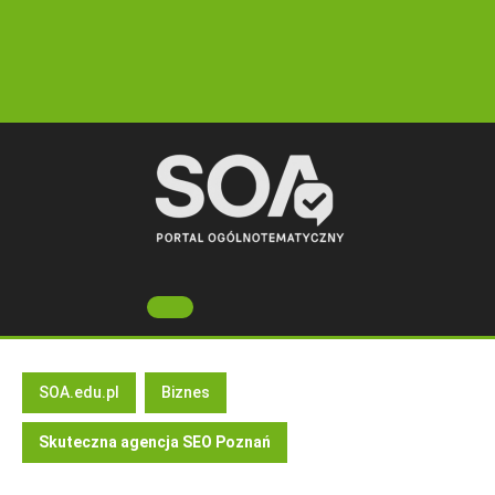
Skip
to
content
Open
Button
SOA.edu.pl
Biznes
Skuteczna agencja SEO Poznań