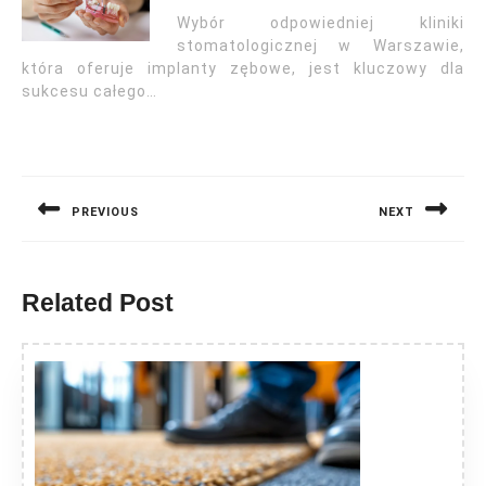
Wybór odpowiedniej kliniki
stomatologicznej w Warszawie,
która oferuje implanty zębowe, jest kluczowy dla
sukcesu całego…
Nawigacja
wpisu
PREVIOUS
NEXT
Previous
Next
post:
post:
Related Post