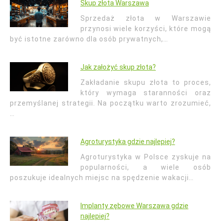
Skup złota Warszawa
Sprzedaż złota w Warszawie
przynosi wiele korzyści, które mogą
być istotne zarówno dla osób prywatnych,…
Jak założyć skup złota?
Zakładanie skupu złota to proces,
który wymaga staranności oraz
przemyślanej strategii. Na początku warto zrozumieć,
…
Agroturystyka gdzie najlepiej?
Agroturystyka w Polsce zyskuje na
popularności, a wiele osób
poszukuje idealnych miejsc na spędzenie wakacji…
Implanty zębowe Warszawa gdzie
najlepiej?