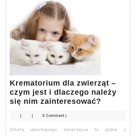
Krematorium dla zwierząt –
czym jest i dlaczego należy
Kremato
się nim zainteresować?
dla
|
|
0 Comment
|
zwierząt
–
Utrata ukochanego zwierzęcia to jedno z