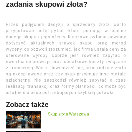
zadania skupowi złota?
Przed podjęciem decyzji o sprzedaży złota warto
przygotować listę pytań, które pomogą w ocenie
danego skupu i jego oferty. Kluczowe pytania powinny
dotyczyć aktualnych stawek skupu oraz metod
wyceny, co pozwoli zrozumieć, jak firma ustala ceny za
oferowane wyroby. Dobrze jest również zapytać o
ewentualne prowizje oraz dodatkowe koszty związane
z transakcją. Warto dowiedzieć się, jakie rodzaje złota
są akceptowane oraz czy skup przyjmuje inne metale
szlachetne. Nie zaszkodzi również zapytać o czas
realizacji transakcji oraz formy płatności, co może być
istotne dla osób potrzebujących szybkiej gotówki.
Zobacz także
Skup złota Warszawa