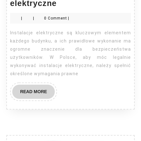
Kto
elektryczne
może
|
|
0 Comment
|
robić
instalacje
Instalacje elektryczne są kluczowym elementem
elektryczne
każdego budynku, a ich prawidłowe wykonanie ma
ogromne znaczenie dla bezpieczeństwa
użytkowników. W Polsce, aby móc legalnie
wykonywać instalacje elektryczne, należy spełnić
określone wymagania prawne
READ
READ MORE
MORE