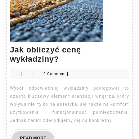
Jak obliczyć cenę
Jak
wykładziny?
obliczyć
|
|
0 Comment
|
cenę
wykładziny?
Wybór odpowiedniej wykładziny podłogowej to
często kluczowy element aranżacji wnętrza, który
wpływa nie tylko na estetykę, ale także na komfort
użytkowania i funkcjonalność pomieszczenia.
Jednak zanim zdecydujemy się na konkretny
READ
READ MORE