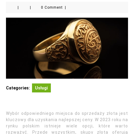
|
|
0 Comment
|
Categories:
Usługi
Wybór odpowiedniego miejsca do sprzedaży złota jest
kluczowy dla uzyskania najlepszej ceny. W 2023 roku na
rynku polskim istnieje wiele opcji, które warto
rozważyć. Przede wszystkim, skupy złota oferują