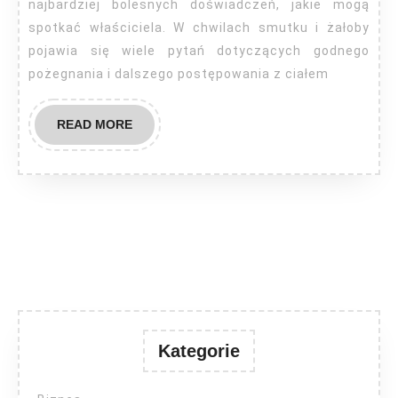
czym
najbardziej bolesnych doświadczeń, jakie mogą
jest
spotkać właściciela. W chwilach smutku i żałoby
pojawia się wiele pytań dotyczących godnego
i
pożegnania i dalszego postępowania z ciałem
dlaczego
należy
READ
READ MORE
się
MORE
nim
zaintere
Kategorie