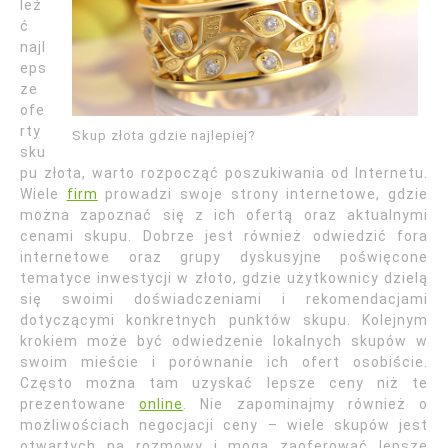
leź
ć
najl
eps
ze
ofe
rty
Skup złota gdzie najlepiej?
sku
pu złota, warto rozpocząć poszukiwania od Internetu.
Wiele
firm
prowadzi swoje strony internetowe, gdzie
można zapoznać się z ich ofertą oraz aktualnymi
cenami skupu. Dobrze jest również odwiedzić fora
internetowe oraz grupy dyskusyjne poświęcone
tematyce inwestycji w złoto, gdzie użytkownicy dzielą
się swoimi doświadczeniami i rekomendacjami
dotyczącymi konkretnych punktów skupu. Kolejnym
krokiem może być odwiedzenie lokalnych skupów w
swoim mieście i porównanie ich ofert osobiście.
Często można tam uzyskać lepsze ceny niż te
prezentowane
online
. Nie zapominajmy również o
możliwościach negocjacji ceny – wiele skupów jest
otwartych na rozmowy i mogą zaoferować lepsze