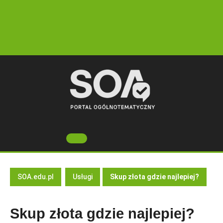
Skip
to
content
Open
Button
SOA.edu.pl
Usługi
Skup złota gdzie najlepiej?
Skup złota gdzie najlepiej?