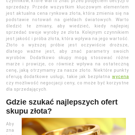
czynników, które warto znać przed podjęciem decyzji o
sprzedaży. Przede wszystkim kluczowym elementem
jest aktualna cena rynkowa złota, która zmienia się na
podstawie notowań na giełdach światowych. Warto
śledzić te zmiany, aby wiedzieć, kiedy najlepiej
sprzedać swoje wyroby ze złota. Kolejnym czynnikiem
jest jakość i próba złota, która wpływa na jego wartość.
Złoto o wyższej próbie jest oczywiście droższe,
dlatego ważne jest, aby znać parametry swoich
wyrobów. Dodatkowo skupy mogą stosować różne
marże i prowizje, co również wpływa na ostateczną
cenę, jaką otrzymamy za nasze złoto. Niektóre punkty
oferują dodatkowe usługi, takie jak bezpłatna
wycena
czy możliwość negocjacji ceny, co może być korzystne
dla sprzedających.
Gdzie szukać najlepszych ofert
skupu złota?
Aby
zna