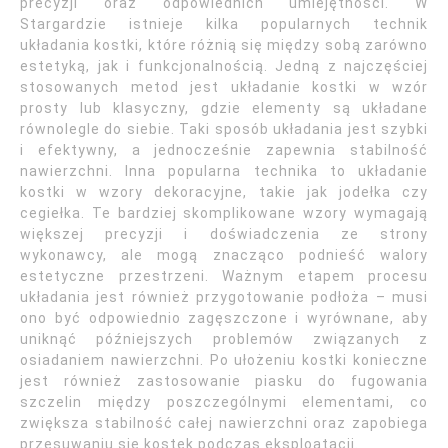
precyzji oraz odpowiednich umiejętności. W
Stargardzie istnieje kilka popularnych technik
układania kostki, które różnią się między sobą zarówno
estetyką, jak i funkcjonalnością. Jedną z najczęściej
stosowanych metod jest układanie kostki w wzór
prosty lub klasyczny, gdzie elementy są układane
równolegle do siebie. Taki sposób układania jest szybki
i efektywny, a jednocześnie zapewnia stabilność
nawierzchni. Inna popularna technika to układanie
kostki w wzory dekoracyjne, takie jak jodełka czy
cegiełka. Te bardziej skomplikowane wzory wymagają
większej precyzji i doświadczenia ze strony
wykonawcy, ale mogą znacząco podnieść walory
estetyczne przestrzeni. Ważnym etapem procesu
układania jest również przygotowanie podłoża – musi
ono być odpowiednio zagęszczone i wyrównane, aby
uniknąć późniejszych problemów związanych z
osiadaniem nawierzchni. Po ułożeniu kostki konieczne
jest również zastosowanie piasku do fugowania
szczelin między poszczególnymi elementami, co
zwiększa stabilność całej nawierzchni oraz zapobiega
przesuwaniu się kostek podczas eksploatacji.