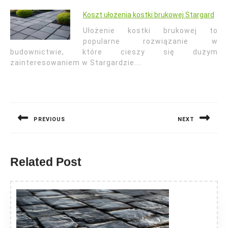
Koszt ułożenia kostki brukowej Stargard
Ułożenie kostki brukowej to
popularne rozwiązanie w
budownictwie, które cieszy się dużym
zainteresowaniem w Stargardzie.…
Nawigacja
wpisu
PREVIOUS
NEXT
Previous
Next
post:
post:
Related Post