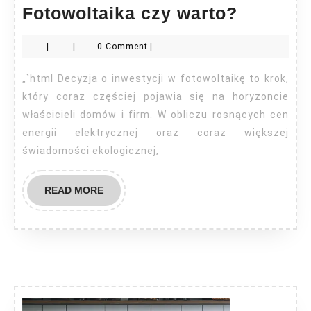
Fotowol
Fotowoltaika czy warto?
czy
|
|
0 Comment
|
warto?
„`html Decyzja o inwestycji w fotowoltaikę to krok,
który coraz częściej pojawia się na horyzoncie
właścicieli domów i firm. W obliczu rosnących cen
energii elektrycznej oraz coraz większej
świadomości ekologicznej,
READ
READ MORE
MORE