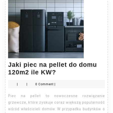
Jaki piec na pellet do domu
Jaki
120m2 ile KW?
piec
|
|
0 Comment
|
na
pellet
Piec na pellet to nowoczesne rozwiązanie
do
grzewcze, które zyskuje coraz większą popularność
domu
wśród właścicieli domów. W przypadku budynków o