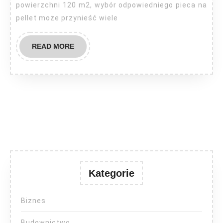
powierzchni 120 m2, wybór odpowiedniego pieca na
120m2
pellet może przynieść wiele
ile
KW?
READ
READ MORE
MORE
Kategorie
Biznes
Budownictwo