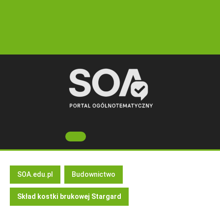
Skip
to
content
Open
Button
SOA.edu.pl
Budownictwo
Skład kostki brukowej Stargard