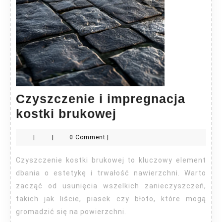
Czyszczenie i impregnacja
Czyszczenie
kostki brukowej
i
|
|
0 Comment
|
impregnacja
kostki
Czyszczenie kostki brukowej to kluczowy element
brukowej
dbania o estetykę i trwałość nawierzchni. Warto
zacząć od usunięcia wszelkich zanieczyszczeń,
takich jak liście, piasek czy błoto, które mogą
gromadzić się na powierzchni.