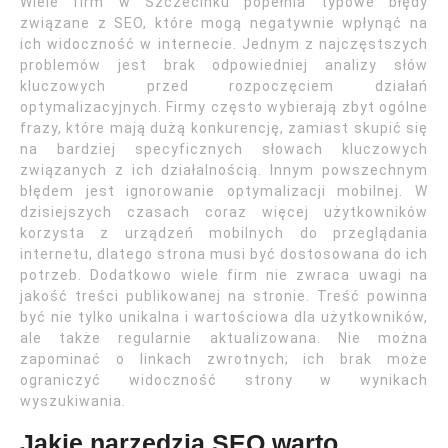
Wiele firm w Szczecinku popełnia typowe błędy
związane z SEO, które mogą negatywnie wpłynąć na
ich widoczność w internecie. Jednym z najczęstszych
problemów jest brak odpowiedniej analizy słów
kluczowych przed rozpoczęciem działań
optymalizacyjnych. Firmy często wybierają zbyt ogólne
frazy, które mają dużą konkurencję, zamiast skupić się
na bardziej specyficznych słowach kluczowych
związanych z ich działalnością. Innym powszechnym
błędem jest ignorowanie optymalizacji mobilnej. W
dzisiejszych czasach coraz więcej użytkowników
korzysta z urządzeń mobilnych do przeglądania
internetu, dlatego strona musi być dostosowana do ich
potrzeb. Dodatkowo wiele firm nie zwraca uwagi na
jakość treści publikowanej na stronie. Treść powinna
być nie tylko unikalna i wartościowa dla użytkowników,
ale także regularnie aktualizowana. Nie można
zapominać o linkach zwrotnych; ich brak może
ograniczyć widoczność strony w wynikach
wyszukiwania.
Jakie narzędzia SEO warto