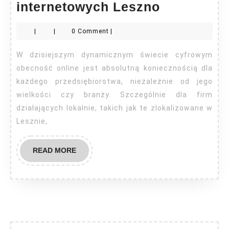
Pozycjono
internetowych Leszno
stron
|
|
0 Comment
|
interneto
Leszno
W dzisiejszym dynamicznym świecie cyfrowym
obecność online jest absolutną koniecznością dla
każdego przedsiębiorstwa, niezależnie od jego
wielkości czy branży. Szczególnie dla firm
działających lokalnie, takich jak te zlokalizowane w
Lesznie,
READ
READ MORE
MORE