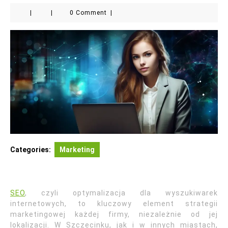
|
|
0 Comment
|
Categories:
Marketing
SEO
, czyli optymalizacja dla wyszukiwarek
internetowych, to kluczowy element strategii
marketingowej każdej firmy, niezależnie od jej
lokalizacji. W Szczecinku, jak i w innych miastach,