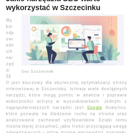
wykorzystać w Szczecinku
Wy
bór
odp
owi
edn
ich
nar
zęd
zi
Seo Szczecinek
SE
O jest kluczowy dla skutecznej optymalizacji strony
internetowej w Szczecinku. Istnieje wiele dostępnych
narzędzi, które mogą pomóc w analizie i poprawie
widoczności witryny w wyszukiwarkach. Jednym z
najpopularniejszych narzędzi jest
Google
Analytics,
które pozwala na śledzenie ruchu na stronie oraz
analizowanie zachowań użytkowników. Dzięki temu
można lepiej zrozumieć, jakie treści przyciągają uwagę
odwiedzających i gdzie można wprowadzić poprawki.