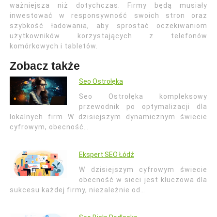
ważniejsza niż dotychczas. Firmy będą musiały
inwestować w responsywność swoich stron oraz
szybkość ładowania, aby sprostać oczekiwaniom
użytkowników korzystających z telefonów
komórkowych i tabletów.
Zobacz także
Seo Ostrołęka
Seo Ostrołęka kompleksowy
przewodnik po optymalizacji dla
lokalnych firm W dzisiejszym dynamicznym świecie
cyfrowym, obecność…
Ekspert SEO Łódź
W dzisiejszym cyfrowym świecie
obecność w sieci jest kluczowa dla
sukcesu każdej firmy, niezależnie od…