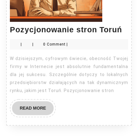
Poz
Pozycjonowanie stron Toruń
str
|
|
0 Comment
|
Tor
W dzisiejszym, cyfrowym świecie, obecność Twojej
firmy w Internecie jest absolutnie fundamentalna
dla jej sukcesu. Szczególnie dotyczy to lokalnych
przedsiębiorstw działających na tak dynamicznym
rynku, jakim jest Toruń. Pozycjonowanie stron
READ
READ MORE
MORE