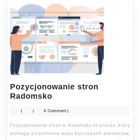
Pozycjonowanie stron
Pozycjonowanie
Radomsko
stron
|
|
0 Comment
|
Radomsko
Pozycjonowanie stron w Radomsku to proces, który
wymaga zrozumienia wielu kluczowych elementów,