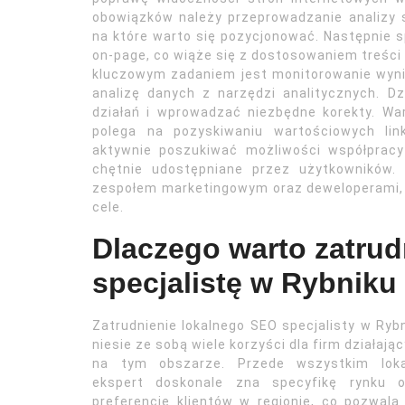
obowiązków należy przeprowadzanie analizy s
na które warto się pozycjonować. Następnie s
on-page, co wiąże się z dostosowaniem treści
kluczowym zadaniem jest monitorowanie wyni
analizę danych z narzędzi analitycznych. 
działań i wprowadzać niezbędne korekty. Wart
polega na pozyskiwaniu wartościowych lin
aktywnie poszukiwać możliwości współpracy
chętnie udostępniane przez użytkowników.
zespołem marketingowym oraz deweloperami, 
cele.
Dlaczego warto zatru
specjalistę w Rybniku
Zatrudnienie lokalnego SEO specjalisty w Ryb
niesie ze sobą wiele korzyści dla firm działają
na tym obszarze. Przede wszystkim loka
ekspert doskonale zna specyfikę rynku o
preferencje klientów w regionie, co pozwal