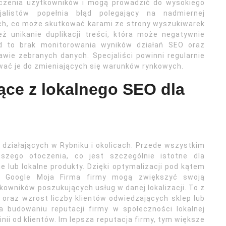
czenia użytkowników i mogą prowadzić do wysokiego
alistów popełnia błąd polegający na nadmiernej
ych, co może skutkować karami ze strony wyszukiwarek
ż unikanie duplikacji treści, która może negatywnie
ąd to brak monitorowania wyników działań SEO oraz
wie zebranych danych. Specjaliści powinni regularnie
wać je do zmieniających się warunków rynkowych.
nące z lokalnego SEO dla
 działających w Rybniku i okolicach. Przede wszystkim
ższego otoczenia, co jest szczególnie istotne dla
e lub lokalne produkty. Dzięki optymalizacji pod kątem
k Google Moja Firma firmy mogą zwiększyć swoją
owników poszukujących usług w danej lokalizacji. To z
e oraz wzrost liczby klientów odwiedzających sklep lub
a budowaniu reputacji firmy w społeczności lokalnej
ii od klientów. Im lepsza reputacja firmy, tym większe