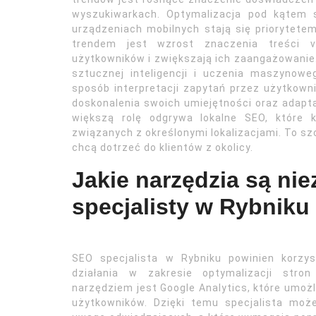
wyszukiwarkach. Optymalizacja pod kątem 
urządzeniach mobilnych stają się priorytete
trendem jest wzrost znaczenia treści vi
użytkowników i zwiększają ich zaangażowanie.
sztucznej inteligencji i uczenia maszynow
sposób interpretacji zapytań przez użytkow
doskonalenia swoich umiejętności oraz adap
większą rolę odgrywa lokalne SEO, które k
związanych z określonymi lokalizacjami. To szc
chcą dotrzeć do klientów z okolicy.
Jakie narzędzia są ni
specjalisty w Rybniku
SEO specjalista w Rybniku powinien korzys
działania w zakresie optymalizacji stro
narzędziem jest Google Analytics, które umożl
użytkowników. Dzięki temu specjalista może