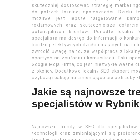
skuteczniej dostosować strategię marketin
do potrzeb lokalnej społeczności. Dzięki 
możliwe jest lepsze targetowanie kampa
reklamowych oraz skuteczniejsze dotarcie
potencjalnych klientów. Ponadto lokalny 
specjalista ma dostęp do informacji o konkur
bardziej efektywnych działań mających na cel
zwrócić uwagę na to, że współpraca z lokaln
opartych na zaufaniu i komunikacji. Taki sp
Google Moja Firma, co jest niezwykle ważne d
z okolicy. Dodatkowo lokalny SEO ekspert mo
szybszą reakcję na zmieniające się potrzeby kl
Jakie są najnowsze tr
specjalistów w Rybni
Najnowsze trendy w SEO dla specjalistów 
technologii oraz zmieniającymi się prefere
trendów jest rosnące znaczenie doświadczeń