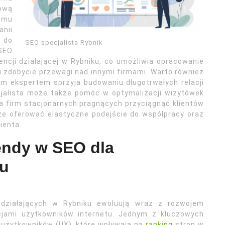
gową
temu
nii
 do
SEO specjalista Rybnik
SEO
encji działającej w Rybniku, co umożliwia opracowanie
u zdobycie przewagi nad innymi firmami. Warto również
ym ekspertem sprzyja budowaniu długotrwałych relacji
ecjalista może także pomóc w optymalizacji wizytówek
la firm stacjonarnych pragnących przyciągnąć klientów
że oferować elastyczne podejście do współpracy oraz
ienta.
endy w SEO dla
ku
działających w Rybniku ewoluują wraz z rozwojem
ncjami użytkowników internetu. Jednym z kluczowych
 użytkowników (UX), które wpływają na
ranking
stron w