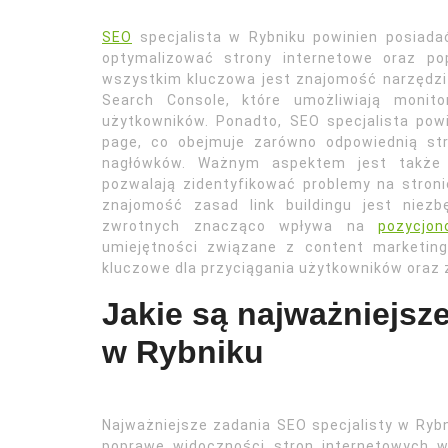
SEO
specjalista w Rybniku powinien posiada
optymalizować strony internetowe oraz po
wszystkim kluczowa jest znajomość narzędzi 
Search Console, które umożliwiają monit
użytkowników. Ponadto, SEO specjalista powi
page, co obejmuje zarówno odpowiednią str
nagłówków. Ważnym aspektem jest także 
pozwalają zidentyfikować problemy na stron
znajomość zasad link buildingu jest niez
zwrotnych znacząco wpływa na
pozycjon
umiejętności związane z content marketing
kluczowe dla przyciągania użytkowników oraz
Jakie są najważniejsz
w Rybniku
Najważniejsze zadania SEO specjalisty w Rybn
poprawę widoczności stron internetowych 