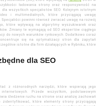
szybkości ładowania strony oraz responsywność na
m dla wszystkich specjalistów SEO. Kolejnym istotnym
deo i multimedialnych, które przyciągają uwagę
 Specjaliści powinni również zwracać uwagę na rozwój
ego, które wpływają na algorytmy wyszukiwarek oraz
ników. Zmiany te wymagają od SEO ekspertów ciągłego
tacji do nowych warunków rynkowych. Dodatkowo coraz
oncentruje się na optymalizacji stron dla zapytań
zególnie istotne dla firm działających w Rybniku, które
ezbędne dla SEO
tać z różnorodnych narzędzi, które wspierają jego
n internetowych. Przede wszystkim, podstawowym
iwia śledzenie ruchu na stronie oraz analizę zachowań
 zidentyfikować, które elementy strony przyciągają