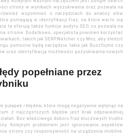
rawy. Kolejnym ważnym narzędziem jest Google Search
ności strony w wynikach wyszukiwania oraz pozwala na
 również wspomnieć o narzędziach do analizy słów
óre pomagają w identyfikacji fraz, na które warto się
ia te oferują także funkcje audytu SEO, co pozwala na
na stronie. Dodatkowo, specjalista powinien korzystać
iwarkach, takich jak SERPWatcher czy Moz, aby śledzić
ldingu pomocne będą narzędzia takie jak BuzzSumo czy
nków oraz identyfikację możliwości pozyskiwania nowych
błędy popełniane przez
ybniku
ele pułapek i błędów, które mogą negatywnie wpłynąć na
dnym z najczęstszych błędów jest brak odpowiedniej
ziałań. Bez właściwego doboru fraz kluczowych trudno
ony. Kolejnym problemem jest ignorowanie aspektów
ania strony czy responsywność na urządzenia mobilne.