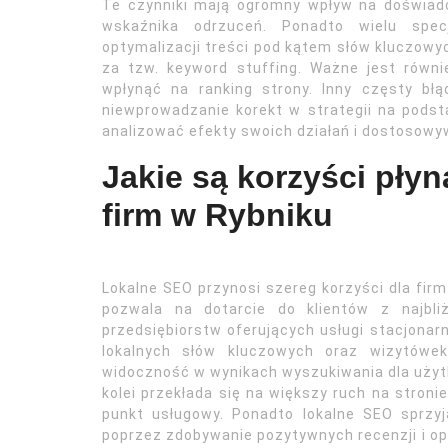
Te czynniki mają ogromny wpływ na doświad
wskaźnika odrzuceń. Ponadto wielu specj
optymalizacji treści pod kątem słów kluczow
za tzw. keyword stuffing. Ważne jest równie
wpłynąć na ranking strony. Inny częsty bł
niewprowadzanie korekt w strategii na podsta
analizować efekty swoich działań i dostosowy
Jakie są korzyści pły
firm w Rybniku
Lokalne SEO przynosi szereg korzyści dla firm
pozwala na dotarcie do klientów z najbli
przedsiębiorstw oferujących usługi stacjonarn
lokalnych słów kluczowych oraz wizytówe
widoczność w wynikach wyszukiwania dla użytk
kolei przekłada się na większy ruch na stroni
punkt usługowy. Ponadto lokalne SEO sprzyj
poprzez zdobywanie pozytywnych recenzji i opin