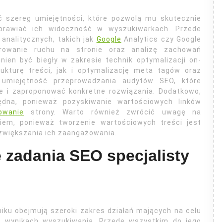
ć szereg umiejętności, które pozwolą mu skutecznie
prawiać ich widoczność w wyszukiwarkach. Przede
analitycznych, takich jak
Google
Analytics czy Google
orowanie ruchu na stronie oraz analizę zachowań
nien być biegły w zakresie technik optymalizacji on-
ukturę treści, jak i optymalizację meta tagów oraz
umiejętność przeprowadzania audytów SEO, które
ie i zaproponować konkretne rozwiązania. Dodatkowo,
będna, ponieważ pozyskiwanie wartościowych linków
owanie
strony. Warto również zwrócić uwagę na
iem, ponieważ tworzenie wartościowych treści jest
 zwiększania ich zaangażowania.
e zadania SEO specjalisty
iku obejmują szeroki zakres działań mających na celu
w wynikach wyszukiwania. Przede wszystkim do jego