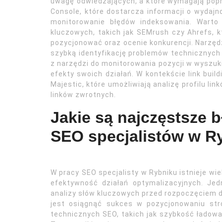
uwagę odwiedzających, a które wymagają pop
Console, które dostarcza informacji o wydaj
monitorowanie błędów indeksowania. Warto
kluczowych, takich jak SEMrush czy Ahrefs, kt
pozycjonować oraz ocenie konkurencji. Narzędz
szybką identyfikację problemów technicznych 
z narzędzi do monitorowania pozycji w wyszuk
efekty swoich działań. W kontekście link bui
Majestic, które umożliwiają analizę profilu li
linków zwrotnych.
Jakie są najczęstsze 
SEO specjalistów w R
W pracy SEO specjalisty w Rybniku istnieje wi
efektywność działań optymalizacyjnych. Je
analizy słów kluczowych przed rozpoczęciem d
jest osiągnąć sukces w pozycjonowaniu str
technicznych SEO, takich jak szybkość ładow