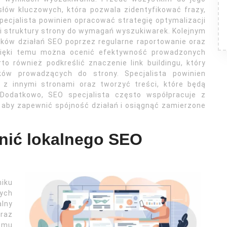
łów kluczowych, która pozwala zidentyfikować frazy,
pecjalista powinien opracować strategię optymalizacji
 i struktury strony do wymagań wyszukiwarek. Kolejnym
ków działań SEO poprzez regularne raportowanie oraz
Dzięki temu można ocenić efektywność prowadzonych
o również podkreślić znaczenie link buildingu, który
ków prowadzących do strony. Specjalista powinien
 z innymi stronami oraz tworzyć treści, które będą
 Dodatkowo, SEO specjalista często współpracuje z
aby zapewnić spójność działań i osiągnąć zamierzone
dnić lokalnego SEO
niku
cych
lny
raz
a mu