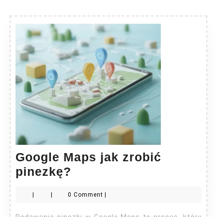
Google Maps jak zrobić
Google
pinezkę?
Maps
|
|
0 Comment
|
jak
zrobić
Dodawanie pinezki w Google Maps to proces, który