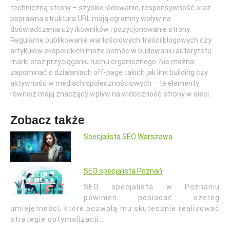
techniczną strony – szybkie ładowanie, responsywność oraz
poprawna struktura URL mają ogromny wpływ na
doświadczenia użytkowników i pozycjonowanie strony.
Regularne publikowanie wartościowych treści blogowych czy
artykułów eksperckich może pomóc w budowaniu autorytetu
marki oraz przyciąganiu ruchu organicznego. Nie można
zapominać o działaniach off-page takich jak link building czy
aktywność w mediach społecznościowych – te elementy
również mają znaczący wpływ na widoczność strony w sieci.
Zobacz także
Specjalista SEO Warszawa
SEO specjalista Poznań
SEO specjalista w Poznaniu
powinien posiadać szereg
umiejętności, które pozwolą mu skutecznie realizować
strategie optymalizacji…