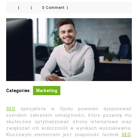
|
|
0 Comment
|
Categories:
Marketing
SEO
specjalista w Opolu powinien dysponować
szerokim zakresem umiejętności, które pozwolą mu
skutecznie optymalizować strony internetowe oraz
zwiększać ich widoczność w wynikach wyszukiwania.
Kluczowym elementem jest znajomość technik
SEO
,