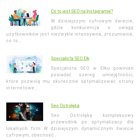
Co to jest SEO na Instagramie?
W dzisiejszym cyfrowym świecie,
gdzie konkurencja o uwagę
użytkowników jest niezwykle intensywna, zrozumienie,
co to…
Specjalista SEO Ełk
Specjalista SEO w Ełku powinien
posiadać szereg umiejętności,
które pozwolą mu skutecznie optymalizować strony
internetowe…
Seo Ostrołęka
Seo Ostrołęka kompleksowy
przewodnik po optymalizacji dla
lokalnych firm W dzisiejszym dynamicznym świecie
cyfrowym, obecność…