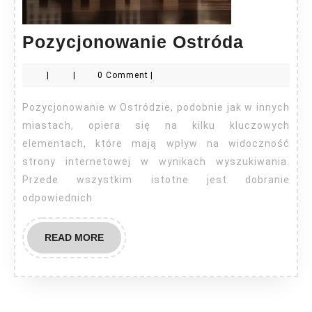
Pozycj
Pozycjonowanie Ostróda
Ostród
|
|
0 Comment
|
Pozycjonowanie w Ostródzie, podobnie jak w innych
miastach, opiera się na kilku kluczowych
elementach, które mają wpływ na widoczność
strony internetowej w wynikach wyszukiwania.
Przede wszystkim istotne jest dobranie
odpowiednich
READ
READ MORE
MORE