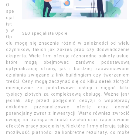
O
spe
cjal
ist
y w
SEO specjalista Opole
Op
olu mogą się znacznie różnić w zależności od wielu
czynników, takich jak zakres prac czy doświadczenie
eksperta. Wiele firm oferuje różnorodne pakiety usług,
które mogą obejmować zarówno podstawową
optymalizację strony, jak i bardziej zaawansowane
działania związane z link buildingiem czy tworzeniem
treści. Ceny mogą zaczynać się od kilku setek złotych
miesięcznie za podstawowe usługi i sięgać kilku
tysięcy złotych za kompleksową obsługę. Ważne jest
jednak, aby przed podjęciem decyzji o współpracy
dokładnie przeanalizować ofertę oraz ocenić
potencjalny zwrot z inwestycji. Warto również zwrócić
uwagę na transparentność działań oraz raportowanie
efektów pracy specjalisty. Niektóre firmy oferują także
możliwość płatności za konkretne rezultaty, co może