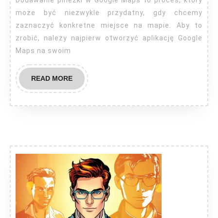
pinezkę?
może być niezwykle przydatny, gdy chcemy
zaznaczyć konkretne miejsce na mapie. Aby to
zrobić, należy najpierw otworzyć aplikację Google
Maps na swoim
READ
READ MORE
MORE