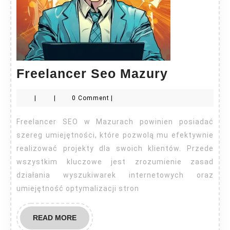
Freelanc
Freelancer Seo Mazury
Seo
|
|
0 Comment
|
Mazury
Freelancer SEO w Mazurach powinien posiadać
szereg umiejętności, które pozwolą mu efektywnie
realizować projekty dla swoich klientów. Przede
wszystkim kluczowe jest zrozumienie zasad
działania wyszukiwarek internetowych oraz
umiejętność optymalizacji stron
READ
READ MORE
MORE