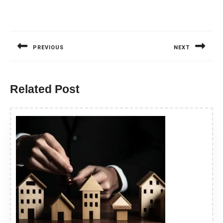
Nawigacja
wpisu
PREVIOUS
NEXT
Previous
Next
post:
post:
Related Post