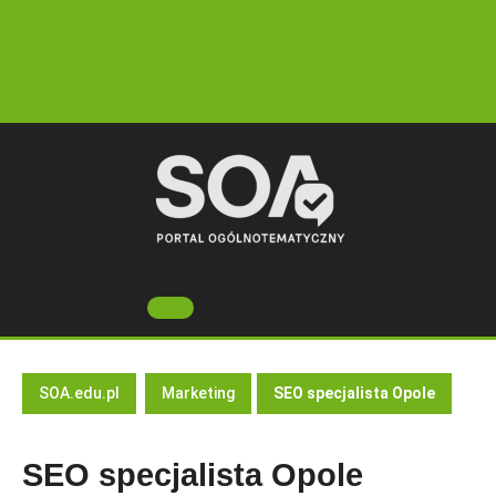
Skip
to
content
Open
Button
SOA.edu.pl
Marketing
SEO specjalista Opole
SEO specjalista Opole