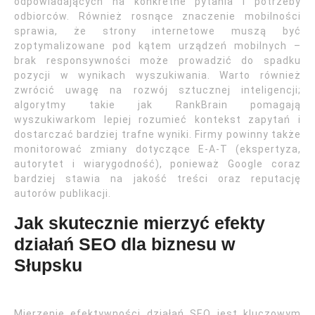
odpowiadających na konkretne pytania i potrzeby
odbiorców. Również rosnące znaczenie mobilności
sprawia, że strony internetowe muszą być
zoptymalizowane pod kątem urządzeń mobilnych –
brak responsywności może prowadzić do spadku
pozycji w wynikach wyszukiwania. Warto również
zwrócić uwagę na rozwój sztucznej inteligencji;
algorytmy takie jak RankBrain pomagają
wyszukiwarkom lepiej rozumieć kontekst zapytań i
dostarczać bardziej trafne wyniki. Firmy powinny także
monitorować zmiany dotyczące E-A-T (ekspertyza,
autorytet i wiarygodność), ponieważ Google coraz
bardziej stawia na jakość treści oraz reputację
autorów publikacji.
Jak skutecznie mierzyć efekty
działań SEO dla biznesu w
Słupsku
Mierzenie efektywności działań SEO jest kluczowym