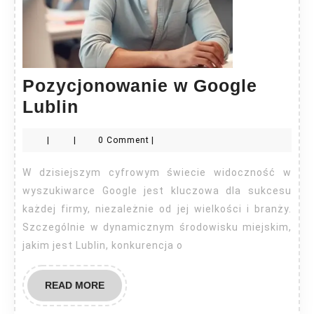
Pozycjonowanie w Google
Pozycjonowanie
Lublin
w
|
|
0 Comment
|
Google
Lublin
W dzisiejszym cyfrowym świecie widoczność w
wyszukiwarce Google jest kluczowa dla sukcesu
każdej firmy, niezależnie od jej wielkości i branży.
Szczególnie w dynamicznym środowisku miejskim,
jakim jest Lublin, konkurencja o
READ
READ MORE
MORE