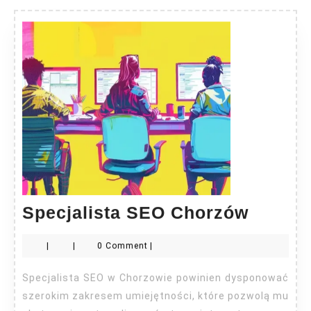
Specjal
Specjalista SEO Chorzów
SEO
|
|
0 Comment
|
Chorz
Specjalista SEO w Chorzowie powinien dysponować
szerokim zakresem umiejętności, które pozwolą mu