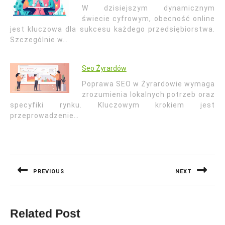
W dzisiejszym dynamicznym
świecie cyfrowym, obecność online
jest kluczowa dla sukcesu każdego przedsiębiorstwa.
Szczególnie w…
Seo Żyrardów
Poprawa SEO w Żyrardowie wymaga
zrozumienia lokalnych potrzeb oraz
specyfiki rynku. Kluczowym krokiem jest
przeprowadzenie…
Nawigacja
wpisu
PREVIOUS
NEXT
Previous
Next
post:
post:
Related Post