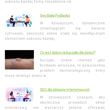
sukcesu każdej firmy, niezależnie od…
Seo Biała Podlaska
W dzisiejszym, dynamicznie
zmieniającym się świecie
cyfrowym, obecność online stała się nieodłącznym
elementem sukcesu każdej…
Co jest dobre na kurzajki dla dzieci?
Kurzajki, znane również jako
brodawki wirusowe, to powszechny
problem dermatologiczny, który
może dotknąć dzieci w…
SEO dla sklepów internetowych
W dzisiejszych czasach, aby
skutecznie prowadzić sklep
internetowy, nie wystarczy jedynie oferować