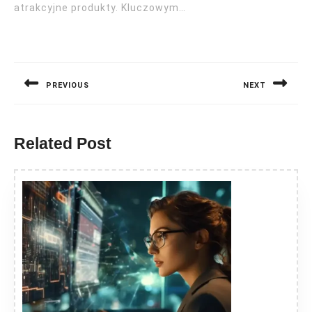
atrakcyjne produkty. Kluczowym…
Nawigacja
wpisu
PREVIOUS
NEXT
Previous
Next
post:
post:
Related Post