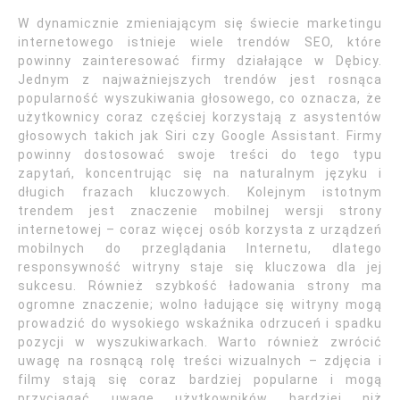
W dynamicznie zmieniającym się świecie marketingu
internetowego istnieje wiele trendów SEO, które
powinny zainteresować firmy działające w Dębicy.
Jednym z najważniejszych trendów jest rosnąca
popularność wyszukiwania głosowego, co oznacza, że
użytkownicy coraz częściej korzystają z asystentów
głosowych takich jak Siri czy Google Assistant. Firmy
powinny dostosować swoje treści do tego typu
zapytań, koncentrując się na naturalnym języku i
długich frazach kluczowych. Kolejnym istotnym
trendem jest znaczenie mobilnej wersji strony
internetowej – coraz więcej osób korzysta z urządzeń
mobilnych do przeglądania Internetu, dlatego
responsywność witryny staje się kluczowa dla jej
sukcesu. Również szybkość ładowania strony ma
ogromne znaczenie; wolno ładujące się witryny mogą
prowadzić do wysokiego wskaźnika odrzuceń i spadku
pozycji w wyszukiwarkach. Warto również zwrócić
uwagę na rosnącą rolę treści wizualnych – zdjęcia i
filmy stają się coraz bardziej popularne i mogą
przyciągać uwagę użytkowników bardziej niż