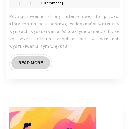
|
|
0 Comment
|
internetowej
–
Pozycjonowanie strony internetowej to proces,
na
który ma na celu poprawę widoczności witryny w
co
wynikach wyszukiwania. W praktyce oznacza to, że
im wyżej strona znajduje się w wynikach
zwrócić
wyszukiwania, tym większa
szczególną
uwagę?
READ
READ MORE
MORE