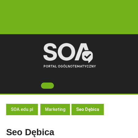
Skip
to
content
Open
Button
SOA.edu.pl
Marketing
Seo Dębica
Seo Dębica