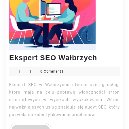
Ekspert
Ekspert SEO Wałbrzych
SEO
|
|
0 Comment
|
Wałbrzy
Ekspert SEO w Wałbrzychu oferuje szereg usług,
które mają na celu poprawę widoczności stron
internetowych w wynikach wyszukiwania. Wśród
najważniejszych usług znajduje się audyt SEO, który
pozwala na zidentyfikowanie problemów