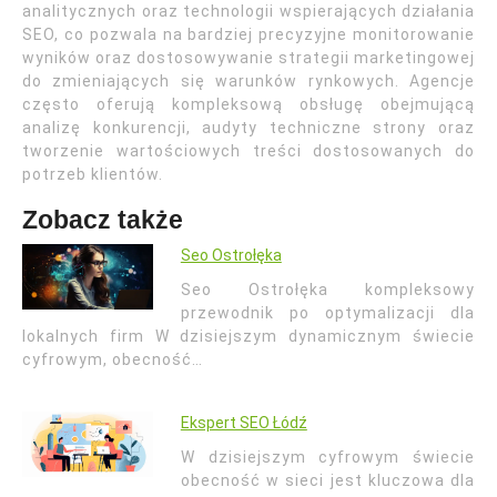
analitycznych oraz technologii wspierających działania
SEO, co pozwala na bardziej precyzyjne monitorowanie
wyników oraz dostosowywanie strategii marketingowej
do zmieniających się warunków rynkowych. Agencje
często oferują kompleksową obsługę obejmującą
analizę konkurencji, audyty techniczne strony oraz
tworzenie wartościowych treści dostosowanych do
potrzeb klientów.
Zobacz także
Seo Ostrołęka
Seo Ostrołęka kompleksowy
przewodnik po optymalizacji dla
lokalnych firm W dzisiejszym dynamicznym świecie
cyfrowym, obecność…
Ekspert SEO Łódź
W dzisiejszym cyfrowym świecie
obecność w sieci jest kluczowa dla