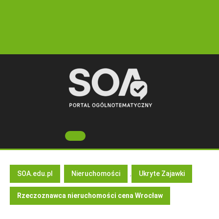
Skip
to
content
Open
Button
SOA.edu.pl
Nieruchomości
,
Ukryte Zajawki
Rzeczoznawca nieruchomości cena Wrocław