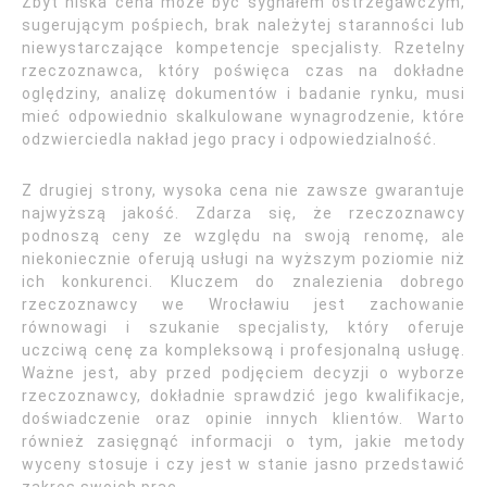
Zbyt niska cena może być sygnałem ostrzegawczym,
sugerującym pośpiech, brak należytej staranności lub
niewystarczające kompetencje specjalisty. Rzetelny
rzeczoznawca, który poświęca czas na dokładne
oględziny, analizę dokumentów i badanie rynku, musi
mieć odpowiednio skalkulowane wynagrodzenie, które
odzwierciedla nakład jego pracy i odpowiedzialność.
Z drugiej strony, wysoka cena nie zawsze gwarantuje
najwyższą jakość. Zdarza się, że rzeczoznawcy
podnoszą ceny ze względu na swoją renomę, ale
niekoniecznie oferują usługi na wyższym poziomie niż
ich konkurenci. Kluczem do znalezienia dobrego
rzeczoznawcy we Wrocławiu jest zachowanie
równowagi i szukanie specjalisty, który oferuje
uczciwą cenę za kompleksową i profesjonalną usługę.
Ważne jest, aby przed podjęciem decyzji o wyborze
rzeczoznawcy, dokładnie sprawdzić jego kwalifikacje,
doświadczenie oraz opinie innych klientów. Warto
również zasięgnąć informacji o tym, jakie metody
wyceny stosuje i czy jest w stanie jasno przedstawić