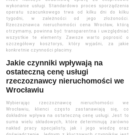
wykonanie usługi. Standardowo proces sporządzenia
operatu szacunkowego trwa od kilku dni do kilku
tygodni, w zależności od jego złożoności.
Rzeczoznawca nieruchomości cena Wrocław, którą
otrzymamy, powinna być transparentna i uwzględniać
wszystkie te elementy. Zawsze warto poprosić o
szczegółowy kosztorys, który wyjaśni, za jakie
konkretnie czynności płacimy.
Jakie czynniki wpływają na
ostateczną cenę usługi
rzeczoznawcy nieruchomości we
Wrocławiu
Wybierając rzeczoznawcę nieruchomości we
Wrocławiu, klienci często zastanawiają się, co
dokładnie wpływa na ostateczną cenę usługi. Jest to
suma wielu składowych, które determinują zarówno
nakład pracy specjalisty, jak i jego wiedzę oraz
doświadczenie. Jednym z kluczowych czynników jest