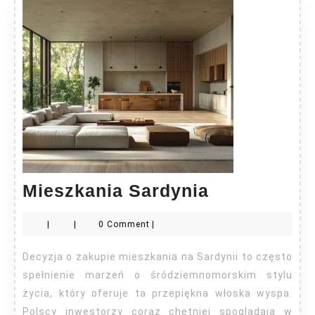
Mieszkania
Mieszkania Sardynia
Sardynia
|
|
0 Comment
|
Decyzja o zakupie mieszkania na Sardynii to często
spełnienie marzeń o śródziemnomorskim stylu
życia, który oferuje ta przepiękna włoska wyspa.
Polscy inwestorzy coraz chętniej spoglądają w