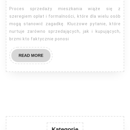
sprzedaż
Proces sprzedaży mieszkania wiąże się z
mieszkania
szeregiem opłat i formalności, które dla wielu osób
mogą stanowić zagadkę. Kluczowe pytanie, które
nurtuje zarówno sprzedających, jak i kupujących,
brzmi kto faktycznie ponosi
READ
READ MORE
MORE
Kategorie