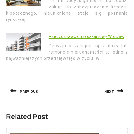
```html Decydując się na sprzedaż,
zakup lub zabezpieczenie kredytu
hipotecznego, nieuniknione staje się poznanie
rynkowej…
Rzeczoznawca mieszkaniowy Wrocław
Decyzja o zakupie, sprzedaży lub
remoncie nieruchomości to jedno z
najważniejszych przedsięwzięć w życiu. W…
Nawigacja
wpisu
PREVIOUS
NEXT
Previous
Next
post:
post:
Related Post