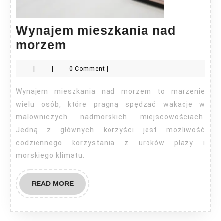
Wynajem mieszkania nad
Wynajem
morzem
mieszkania
|
|
0 Comment
|
nad
morzem
Wynajem mieszkania nad morzem to marzenie
wielu osób, które pragną spędzać wakacje w
malowniczych nadmorskich miejscowościach.
Jedną z głównych korzyści jest możliwość
codziennego korzystania z uroków plaży i
morskiego klimatu.
READ
READ MORE
MORE