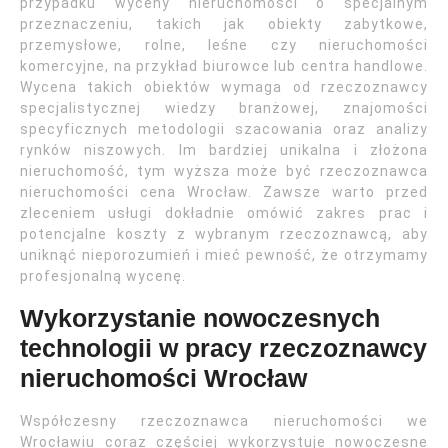
przypadku wyceny nieruchomości o specjalnym
przeznaczeniu, takich jak obiekty zabytkowe,
przemysłowe, rolne, leśne czy nieruchomości
komercyjne, na przykład biurowce lub centra handlowe.
Wycena takich obiektów wymaga od rzeczoznawcy
specjalistycznej wiedzy branżowej, znajomości
specyficznych metodologii szacowania oraz analizy
rynków niszowych. Im bardziej unikalna i złożona
nieruchomość, tym wyższa może być rzeczoznawca
nieruchomości cena Wrocław. Zawsze warto przed
zleceniem usługi dokładnie omówić zakres prac i
potencjalne koszty z wybranym rzeczoznawcą, aby
uniknąć nieporozumień i mieć pewność, że otrzymamy
profesjonalną wycenę.
Wykorzystanie nowoczesnych
technologii w pracy rzeczoznawcy
nieruchomości Wrocław
Współczesny rzeczoznawca nieruchomości we
Wrocławiu coraz częściej wykorzystuje nowoczesne