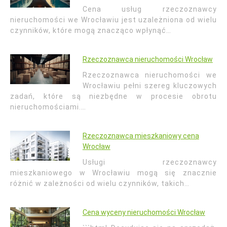
Cena usług rzeczoznawcy
nieruchomości we Wrocławiu jest uzależniona od wielu
czynników, które mogą znacząco wpłynąć…
Rzeczoznawca nieruchomości Wrocław
Rzeczoznawca nieruchomości we
Wrocławiu pełni szereg kluczowych
zadań, które są niezbędne w procesie obrotu
nieruchomościami.…
Rzeczoznawca mieszkaniowy cena
Wrocław
Usługi rzeczoznawcy
mieszkaniowego w Wrocławiu mogą się znacznie
różnić w zależności od wielu czynników, takich…
Cena wyceny nieruchomości Wrocław