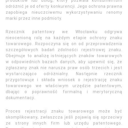
produktów lub usług, który pozwala konsumentom
odróżnić je od oferty konkurencji. Jego ochrona prawna
zapobiega nieuczciwemu wykorzystywaniu renomy
marki przez inne podmioty.
Rzecznik patentowy we Włocławku odgrywa
nieocenioną rolę na każdym etapie ochrony znaku
towarowego. Rozpoczyna się on od przeprowadzenia
szczegółowych badań zdolności rejestrowej znaku.
Obejmuje to analizę istniejących znaków towarowych
w odpowiednich bazach danych, aby upewnić się, że
zgłaszany znak nie narusza praw osób trzecich i jest
wystarczająco odróżnialny. Następnie rzecznik
przygotowuje i składa wniosek o rejestrację znaku
towarowego we właściwym urzędzie patentowym,
dbając o poprawność formalną i merytoryczną
dokumentacji.
Proces rejestracji znaku towarowego może być
skomplikowany, zwłaszcza jeśli pojawią się sprzeciwy
ze strony innych firm lub urzędu patentowego.