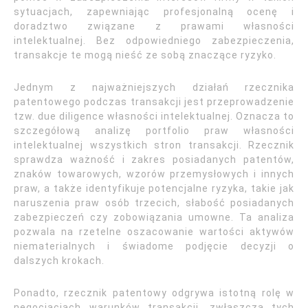
sytuacjach, zapewniając profesjonalną ocenę i
doradztwo związane z prawami własności
intelektualnej. Bez odpowiedniego zabezpieczenia,
transakcje te mogą nieść ze sobą znaczące ryzyko.
Jednym z najważniejszych działań rzecznika
patentowego podczas transakcji jest przeprowadzenie
tzw. due diligence własności intelektualnej. Oznacza to
szczegółową analizę portfolio praw własności
intelektualnej wszystkich stron transakcji. Rzecznik
sprawdza ważność i zakres posiadanych patentów,
znaków towarowych, wzorów przemysłowych i innych
praw, a także identyfikuje potencjalne ryzyka, takie jak
naruszenia praw osób trzecich, słabość posiadanych
zabezpieczeń czy zobowiązania umowne. Ta analiza
pozwala na rzetelne oszacowanie wartości aktywów
niematerialnych i świadome podjęcie decyzji o
dalszych krokach.
Ponadto, rzecznik patentowy odgrywa istotną rolę w
negocjacjach warunków transakcji, zwłaszcza tych