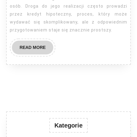
kredyt
osób. Droga do jego realizacji często prowadzi
hipoteczny
przez kredyt hipoteczny, proces, który może
wydawać się skomplikowany, ale z odpowiednim
na
przygotowaniem staje się znacznie prostszy.
wymarzone
mieszkanie?
READ
READ MORE
MORE
Kategorie