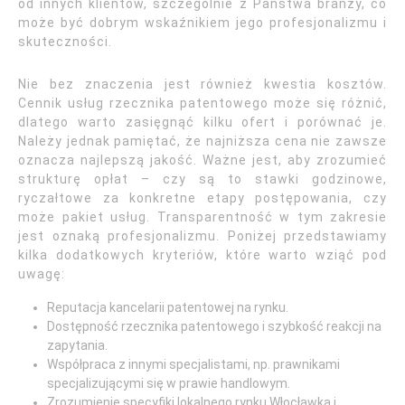
od innych klientów, szczególnie z Państwa branży, co
może być dobrym wskaźnikiem jego profesjonalizmu i
skuteczności.
Nie bez znaczenia jest również kwestia kosztów.
Cennik usług rzecznika patentowego może się różnić,
dlatego warto zasięgnąć kilku ofert i porównać je.
Należy jednak pamiętać, że najniższa cena nie zawsze
oznacza najlepszą jakość. Ważne jest, aby zrozumieć
strukturę opłat – czy są to stawki godzinowe,
ryczałtowe za konkretne etapy postępowania, czy
może pakiet usług. Transparentność w tym zakresie
jest oznaką profesjonalizmu. Poniżej przedstawiamy
kilka dodatkowych kryteriów, które warto wziąć pod
uwagę:
Reputacja kancelarii patentowej na rynku.
Dostępność rzecznika patentowego i szybkość reakcji na
zapytania.
Współpraca z innymi specjalistami, np. prawnikami
specjalizującymi się w prawie handlowym.
Zrozumienie specyfiki lokalnego rynku Włocławka i