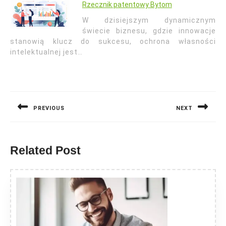
Rzecznik patentowy Bytom
W dzisiejszym dynamicznym
świecie biznesu, gdzie innowacje
stanowią klucz do sukcesu, ochrona własności
intelektualnej jest…
Nawigacja
wpisu
PREVIOUS
NEXT
Previous
Next
post:
post:
Related Post