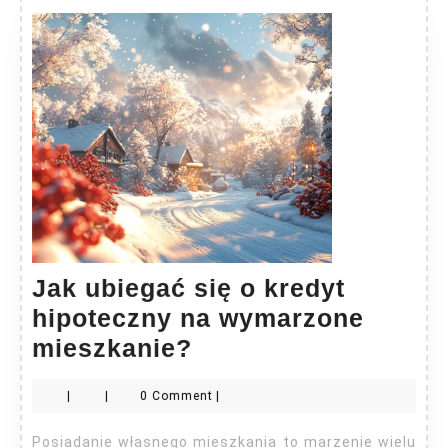
Jak ubiegać się o kredyt
hipoteczny na wymarzone
Jak
mieszkanie?
ubiegać
|
|
0 Comment
|
się
o
Posiadanie własnego mieszkania to marzenie wielu