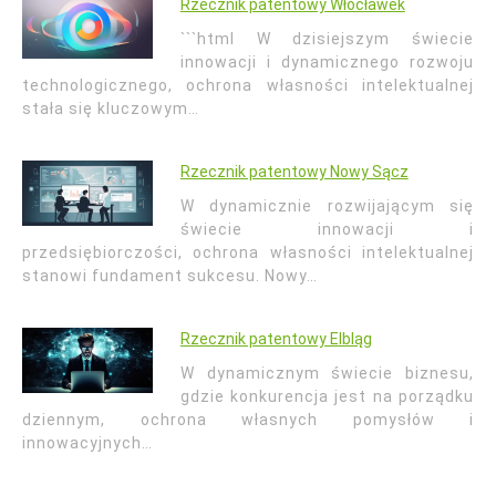
Rzecznik patentowy Włocławek
```html W dzisiejszym świecie
innowacji i dynamicznego rozwoju
technologicznego, ochrona własności intelektualnej
stała się kluczowym…
Rzecznik patentowy Nowy Sącz
W dynamicznie rozwijającym się
świecie innowacji i
przedsiębiorczości, ochrona własności intelektualnej
stanowi fundament sukcesu. Nowy…
Rzecznik patentowy Elbląg
W dynamicznym świecie biznesu,
gdzie konkurencja jest na porządku
dziennym, ochrona własnych pomysłów i
innowacyjnych…