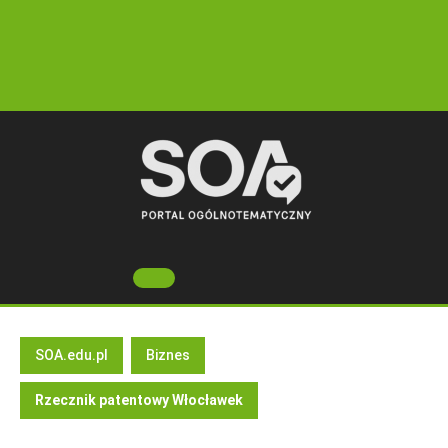
Skip
to
content
Open
Button
SOA.edu.pl
Biznes
Rzecznik patentowy Włocławek