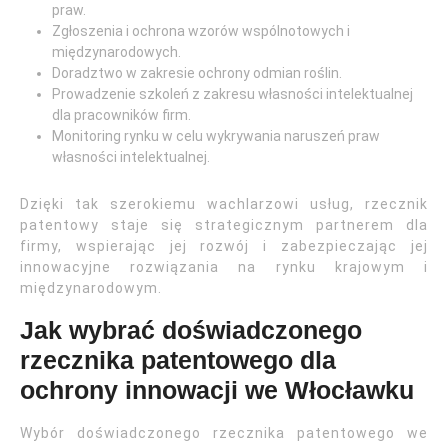
praw.
Zgłoszenia i ochrona wzorów wspólnotowych i
międzynarodowych.
Doradztwo w zakresie ochrony odmian roślin.
Prowadzenie szkoleń z zakresu własności intelektualnej
dla pracowników firm.
Monitoring rynku w celu wykrywania naruszeń praw
własności intelektualnej.
Dzięki tak szerokiemu wachlarzowi usług, rzecznik
patentowy staje się strategicznym partnerem dla
firmy, wspierając jej rozwój i zabezpieczając jej
innowacyjne rozwiązania na rynku krajowym i
międzynarodowym.
Jak wybrać doświadczonego
rzecznika patentowego dla
ochrony innowacji we Włocławku
Wybór doświadczonego rzecznika patentowego we