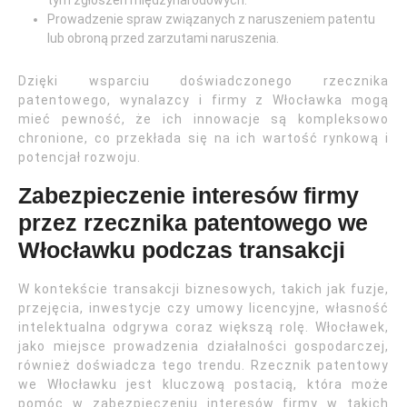
tym zgłoszeń międzynarodowych.
Prowadzenie spraw związanych z naruszeniem patentu
lub obroną przed zarzutami naruszenia.
Dzięki wsparciu doświadczonego rzecznika
patentowego, wynalazcy i firmy z Włocławka mogą
mieć pewność, że ich innowacje są kompleksowo
chronione, co przekłada się na ich wartość rynkową i
potencjał rozwoju.
Zabezpieczenie interesów firmy
przez rzecznika patentowego we
Włocławku podczas transakcji
W kontekście transakcji biznesowych, takich jak fuzje,
przejęcia, inwestycje czy umowy licencyjne, własność
intelektualna odgrywa coraz większą rolę. Włocławek,
jako miejsce prowadzenia działalności gospodarczej,
również doświadcza tego trendu. Rzecznik patentowy
we Włocławku jest kluczową postacią, która może
pomóc w zabezpieczeniu interesów firmy w takich