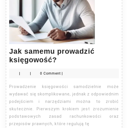
Jak samemu prowadzić
Jak
księgowość?
samemu
|
|
0 Comment
|
prowadzić
księgowość?
Prowadzenie księgowości samodzielnie może
wydawać się skomplikowane, jednak z odpowiednim
podejściem i narzędziami można to zrobić
skutecznie. Pierwszym krokiem jest zrozumienie
podstawowych zasad rachunkowości oraz
przepisów prawnych, które regulują tę