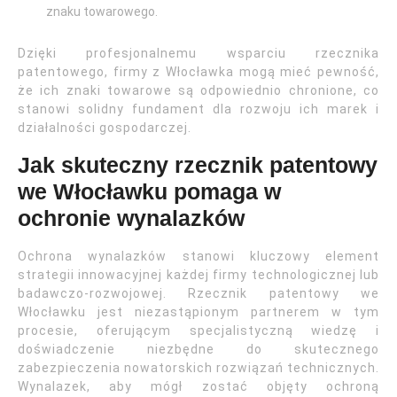
znaku towarowego.
Dzięki profesjonalnemu wsparciu rzecznika
patentowego, firmy z Włocławka mogą mieć pewność,
że ich znaki towarowe są odpowiednio chronione, co
stanowi solidny fundament dla rozwoju ich marek i
działalności gospodarczej.
Jak skuteczny rzecznik patentowy
we Włocławku pomaga w
ochronie wynalazków
Ochrona wynalazków stanowi kluczowy element
strategii innowacyjnej każdej firmy technologicznej lub
badawczo-rozwojowej. Rzecznik patentowy we
Włocławku jest niezastąpionym partnerem w tym
procesie, oferującym specjalistyczną wiedzę i
doświadczenie niezbędne do skutecznego
zabezpieczenia nowatorskich rozwiązań technicznych.
Wynalazek, aby mógł zostać objęty ochroną