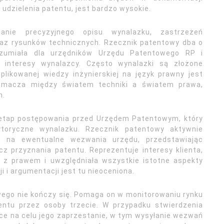
dzielenia patentu, jest bardzo wysokie.
anie precyzyjnego opisu wynalazku, zastrzeżeń
raz rysunków technicznych. Rzecznik patentowy dba o
ozumiała dla urzędników Urzędu Patentowego RP i
a interesy wynalazcy. Często wynalazki są złożone
plikowanej wiedzy inżynierskiej na język prawny jest
tłumacza między światem techniki a światem prawa,
m.
 etap postępowania przed Urzędem Patentowym, który
oryczne wynalazku. Rzecznik patentowy aktywnie
c na ewentualne wezwania urzędu, przedstawiając
z przyznania patentu. Reprezentuje interesy klienta,
a z prawem i uwzględniała wszystkie istotne aspekty
 i argumentacji jest tu nieoceniona.
wego nie kończy się. Pomaga on w monitorowaniu rynku
entu przez osoby trzecie. W przypadku stwierdzenia
ące na celu jego zaprzestanie, w tym wysyłanie wezwań