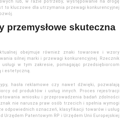
dowych lub, w razie potrzeby, występowanie na drogę
t to kluczowe dla utrzymania przewagi konkurencyjnej
rozwój.
ry przemysłowe skuteczna
ektualnej obejmuje również znaki towarowe i wzory
ania silnej marki i przewagi konkurencyjnej. Rzecznik
 usługi w tym zakresie, pomagając przedsiębiorcom
 i estetyczną.
typy, hasła reklamowe czy nawet dźwięki, pozwalają
iorcy od produktów i usług innych. Proces rejestracji
towania wniosku i przeprowadzenia badań zdolności
 znak nie narusza praw osób trzecich i spełnia wymogi
 odpowiednich oznaczeń, klasyfikacji towarów i usług
ed Urzędem Patentowym RP i Urzędem Unii Europejskiej