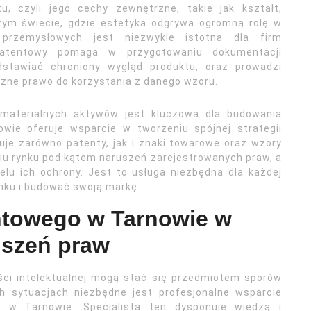
, czyli jego cechy zewnętrzne, takie jak kształt,
szym świecie, gdzie estetyka odgrywa ogromną rolę w
przemysłowych jest niezwykle istotna dla firm
 patentowy pomaga w przygotowaniu dokumentacji
edstawiać chroniony wygląd produktu, oraz prowadzi
ączne prawo do korzystania z danego wzoru.
iematerialnych aktywów jest kluczowa dla budowania
wie oferuje wsparcie w tworzeniu spójnej strategii
muje zarówno patenty, jak i znaki towarowe oraz wzory
u rynku pod kątem naruszeń zarejestrowanych praw, a
lu ich ochrony. Jest to usługa niezbędna dla każdej
ynku i budować swoją markę.
entowego w Tarnowie w
uszeń praw
ści intelektualnej mogą stać się przedmiotem sporów
ch sytuacjach niezbędne jest profesjonalne wsparcie
 w Tarnowie. Specjalista ten dysponuje wiedzą i