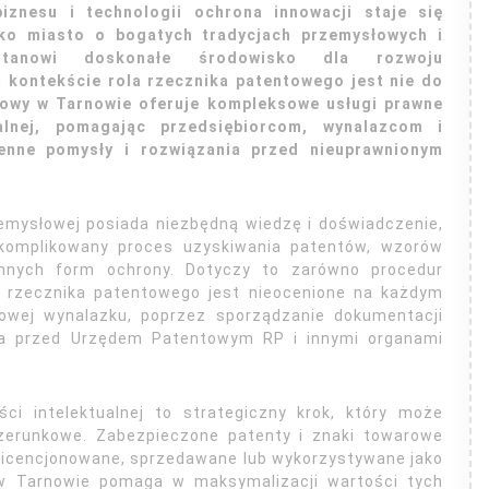
iznesu i technologii ochrona innowacji staje się
ko miasto o bogatych tradycjach przemysłowych i
stanowi doskonałe środowisko dla rozwoju
m kontekście rola rzecznika patentowego jest nie do
ntowy w Tarnowie oferuje kompleksowe usługi prawne
alnej, pomagając przedsiębiorcom, wynalazcom i
enne pomysły i rozwiązania przed nieuprawnionym
zemysłowej posiada niezbędną wiedzę i doświadczenie,
skomplikowany proces uzyskiwania patentów, wzorów
nnych form ochrony. Dotyczy to zarówno procedur
e rzecznika patentowego jest nieocenione na każdym
towej wynalazku, poprzez sporządzanie dokumentacji
nta przed Urzędem Patentowym RP i innymi organami
ci intelektualnej to strategiczny krok, który może
izerunkowe. Zabezpieczone patenty i znaki towarowe
 licencjonowane, sprzedawane lub wykorzystywane jako
 w Tarnowie pomaga w maksymalizacji wartości tych