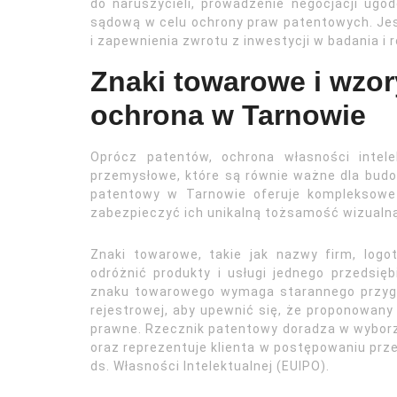
do naruszycieli, prowadzenie negocjacji ugo
sądową w celu ochrony praw patentowych. Jes
i zapewnienia zwrotu z inwestycji w badania i 
Znaki towarowe i wzo
ochrona w Tarnowie
Oprócz patentów, ochrona własności intel
przemysłowe, które są równie ważne dla budow
patentowy w Tarnowie oferuje kompleksowe
zabezpieczyć ich unikalną tożsamość wizualną
Znaki towarowe, takie jak nazwy firm, logo
odróżnić produkty i usługi jednego przedsięb
znaku towarowego wymaga starannego przygo
rejestrowej, aby upewnić się, że proponowany
prawne. Rzecznik patentowy doradza w wyborze
oraz reprezentuje klienta w postępowaniu prz
ds. Własności Intelektualnej (EUIPO).