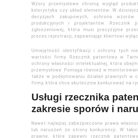
Wzory przemysłowe chronią wygląd produktu
kolorystyka czy układ elementów. W dzisiej
decyzjach zakupowych, ochrona wzorów 
produkcyjnych i projektantów. Rzecznik
zgłoszeniowej, która musi precyzyjnie prz
proces rejestracji, zapewniając klientowi wył
Umiejętność identyfikacji i ochrony tych n
wartości firmy. Rzecznik patentowy w Tarno
ochrony własności intelektualnej, która obej
przemysłowe. Pomaga również w monitorowani
także w podejmowaniu działań prawnych w ce
firmy, która chce skutecznie konkurować na r
Usługi rzecznika pat
zakresie sporów i nar
Nawet najlepiej zabezpieczone prawa własno
lub naruszeń ze strony konkurencji. W taki
prawne, które zapewni rzecznik patentowy