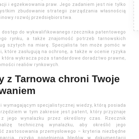
cji i egzekwowania praw. Jego zadaniem jest nie tylko
ystkim zbudowanie strategii zarządzania własnością
minowy rozwój przedsiębiorstwa.
o, dostęp do wykwalifikowanego rzecznika patentowego
lnego rynku, a także znajomość potrzeb tarnowskich
ług szytych na miarę. Specjalista ten może pomóc w
ji, które zasługują na ochronę, a także w ocenie ryzyka
a, która wykracza poza standardowe doradztwo prawne,
omości realiów rynkowych.
y z Tarnowa chroni Twoje
owaniem
 wymagającym specjalistycznej wiedzy, którą posiada
zędziem w tym zakresie jest patent, który przyznaje
z jego wynalazku przez określony czas. Rzecznik
alizę techniczną wynalazku, aby określić jego
ść zastosowania przemysłowego – kryteria niezbędne
arcia, ryzyko popełnienia błędów w dokumentacji