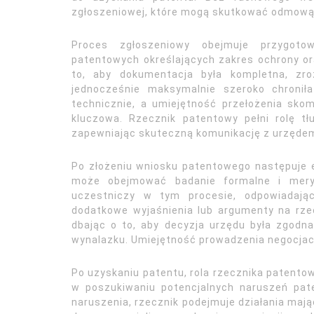
zgłoszeniowej, które mogą skutkować odmową u
Proces zgłoszeniowy obejmuje przygotow
patentowych określających zakres ochrony o
to, aby dokumentacja była kompletna, zr
jednocześnie maksymalnie szeroko chronił
technicznie, a umiejętność przełożenia skom
kluczowa. Rzecznik patentowy pełni rolę 
zapewniając skuteczną komunikację z urzęde
Po złożeniu wniosku patentowego następuje
może obejmować badanie formalne i meryt
uczestniczy w tym procesie, odpowiadają
dodatkowe wyjaśnienia lub argumenty na rzec
dbając o to, aby decyzja urzędu była zgodn
wynalazku. Umiejętność prowadzenia negocjacji
Po uzyskaniu patentu, rola rzecznika patento
w poszukiwaniu potencjalnych naruszeń pat
naruszenia, rzecznik podejmuje działania maj