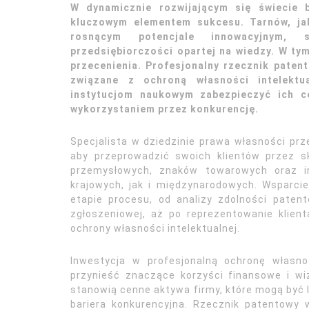
W dynamicznie rozwijającym się świecie b
kluczowym elementem sukcesu. Tarnów, ja
rosnącym potencjale innowacyjnym, 
przedsiębiorczości opartej na wiedzy. W ty
przecenienia. Profesjonalny rzecznik pate
związane z ochroną własności intelektu
instytucjom naukowym zabezpieczyć ich c
wykorzystaniem przez konkurencję.
Specjalista w dziedzinie prawa własności pr
aby przeprowadzić swoich klientów przez 
przemysłowych, znaków towarowych oraz i
krajowych, jak i międzynarodowych. Wsparci
etapie procesu, od analizy zdolności paten
zgłoszeniowej, aż po reprezentowanie klie
ochrony własności intelektualnej.
Inwestycja w profesjonalną ochronę własnoś
przynieść znaczące korzyści finansowe i w
stanowią cenne aktywa firmy, które mogą być
bariera konkurencyjna. Rzecznik patentowy