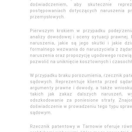
doświadczeniem, aby skutecznie repr
postępowaniach dotyczących naruszenia 
przemysłowych.
Pierwszym krokiem w przypadku podejrzeni
analizy dowodowej i oceny sytuacji prawnej.
naruszenia, jakie są jego skutki i jakie d
formalnego wezwania do naruszyciela z żąda
naruszenia oraz propozycję ugodowego rozwią
pozwolić na uniknięcie kosztownych i czasoc
W przypadku braku porozumienia, rzecznik pa
sądowych. Reprezentuje klienta przed sąda
argumenty prawne i dowody, a także wniosk
takich jak zakaz dalszych naruszeń, w
odszkodowanie za poniesione straty. Znajo
doświadczenie w prowadzeniu tego typu spraw
sądowym.
Rzecznik patentowy w Tarnowie oferuje równ