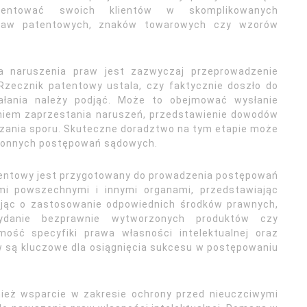
ezentować swoich klientów w skomplikowanych
praw patentowych, znaków towarowych czy wzorów
a naruszenia praw jest zazwyczaj przeprowadzenie
 Rzecznik patentowy ustala, czy faktycznie doszło do
ziałania należy podjąć. Może to obejmować wysłanie
niem zaprzestania naruszeń, przedstawienie dowodów
zania sporu. Skuteczne doradztwo na tym etapie może
hłonnych postępowań sądowych.
tentowy jest przygotowany do prowadzenia postępowań
mi powszechnymi i innymi organami, przedstawiając
ując o zastosowanie odpowiednich środków prawnych,
ydanie bezprawnie wytworzonych produktów czy
mość specyfiki prawa własności intelektualnej oraz
 są kluczowe dla osiągnięcia sukcesu w postępowaniu
ież wsparcie w zakresie ochrony przed nieuczciwymi