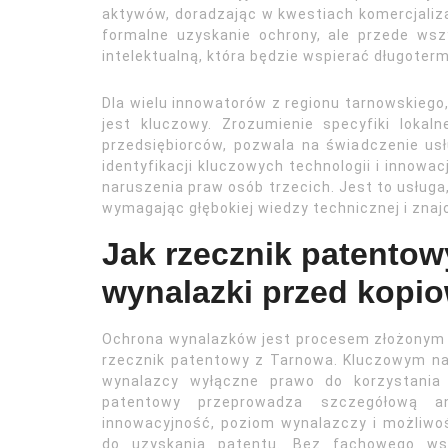
aktywów, doradzając w kwestiach komercjaliza
formalne uzyskanie ochrony, ale przede wsz
intelektualną, która będzie wspierać długoter
Dla wielu innowatorów z regionu tarnowskieg
jest kluczowy. Zrozumienie specyfiki loka
przedsiębiorców, pozwala na świadczenie us
identyfikacji kluczowych technologii i innowac
naruszenia praw osób trzecich. Jest to usług
wymagając głębokiej wiedzy technicznej i znaj
Jak rzecznik patentow
wynalazki przed kopi
Ochrona wynalazków jest procesem złożonym i
rzecznik patentowy z Tarnowa. Kluczowym nar
wynalazcy wyłączne prawo do korzystania 
patentowy przeprowadza szczegółową an
innowacyjność, poziom wynalazczy i możliwo
do uzyskania patentu. Bez fachowego wsp