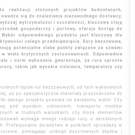
o realizacji złożonych projektów budowlanych,
prowadza się do znalezienia niezawodnego dostawcy.
yższej wytrzymałości i szczelności, kluczowe stają
 ośrodek gospodarczy i portowy, oferuje dostęp do
 Wybór odpowiedniego produktu jest kluczowy dla
ektywności całego przedsięwzięcia. Rury bezszwowe,
iminują potencjalne słabe punkty związane ze szwami
i w wielu krytycznych zastosowaniach. Odpowiednie
riału i norm wykonania gwarantuje, że rura sprosta
racy, takim jak wysokie ciśnienia, temperatury czy
orodnych typów rur bezszwowych, od tych wykonanych
wnej, aż po specjalistyczne materiały przeznaczone do
iki danego projektu pozwala na świadomy wybór. Czy
nej pod wysokim ciśnieniem, transportu mediów
licznych w trudnych warunkach, czy może elementów
tosowań wymaga innego rodzaju rury, o określonych
h. Profesjonalne doradztwo w punktach sprzedaży w
rocesie, pomagając uniknąć kosztownych błędów i