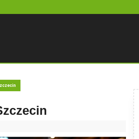
zczecin
zczecin