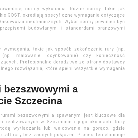
owiedniej normy wykonania. Różne normy, takie jak
skie GOST, określają specyficzne wymagania dotyczące
 właściwości mechanicznych. Wybór normy powinien być
przepisami budowlanymi i standardami branżowymi
 wymagania, takie jak sposób zakończenia rury (np.
i (np. malowanie, ocynkowanie) czy konieczność
zących. Profesjonalne doradztwo ze strony dostawcy
nego rozwiązania, które spełni wszystkie wymagania
i bezszwowymi a
ie Szczecina
 rurami bezszwowymi a spawanymi jest kluczowe dla
h realizowanych w Szczecinie i jego okolicach. Rury
dą wytłaczania lub walcowania na gorąco, gdzie
ztałt rury bez żadnych połączeń. Proces ten eliminuje