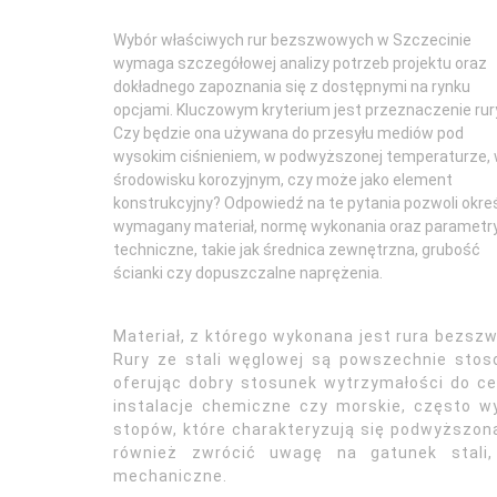
Wybór właściwych rur bezszwowych w Szczecinie
wymaga szczegółowej analizy potrzeb projektu oraz
dokładnego zapoznania się z dostępnymi na rynku
opcjami. Kluczowym kryterium jest przeznaczenie rur
Czy będzie ona używana do przesyłu mediów pod
wysokim ciśnieniem, w podwyższonej temperaturze,
środowisku korozyjnym, czy może jako element
konstrukcyjny? Odpowiedź na te pytania pozwoli okreś
wymagany materiał, normę wykonania oraz parametr
techniczne, takie jak średnica zewnętrzna, grubość
ścianki czy dopuszczalne naprężenia.
Materiał, z którego wykonana jest rura bezsz
Rury ze stali węglowej są powszechnie stoso
oferując dobry stosunek wytrzymałości do ce
instalacje chemiczne czy morskie, często wy
stopów, które charakteryzują się podwyższoną
również zwrócić uwagę na gatunek stali, 
mechaniczne.