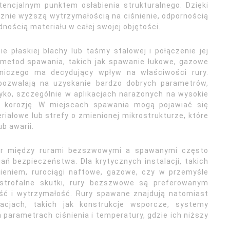
encjalnym punktem osłabienia strukturalnego. Dzięki
znie wyższą wytrzymałością na ciśnienie, odpornością
dnością materiału w całej swojej objętości.
e płaskiej blachy lub taśmy stalowej i połączenie jej
 metod spawania, takich jak spawanie łukowe, gazowe
lniczego ma decydujący wpływ na właściwości rury.
pozwalają na uzyskanie bardzo dobrych parametrów,
ko, szczególnie w aplikacjach narażonych na wysokie
ub korozję. W miejscach spawania mogą pojawiać się
iałowe lub strefy o zmienionej mikrostrukturze, które
b awarii.
ybór między rurami bezszwowymi a spawanymi często
ń bezpieczeństwa. Dla krytycznych instalacji, takich
ieniem, rurociągi naftowe, gazowe, czy w przemyśle
trofalne skutki, rury bezszwowe są preferowanym
ść i wytrzymałość. Rury spawane znajdują natomiast
cjach, takich jak konstrukcje wsporcze, systemy
 parametrach ciśnienia i temperatury, gdzie ich niższy