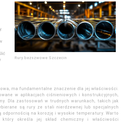
y.
 w
lić
Rury bezszwowe Szczecin
y
wowa, ma fundamentalne znaczenie dla jej właściwości.
wane w aplikacjach ciśnieniowych i konstrukcyjnych,
ny. Dla zastosowań w trudnych warunkach, takich jak
bierane są rury ze stali nierdzewnej lub specjalnych
 odpornością na korozję i wysokie temperatury. Warto
który określa jej skład chemiczny i właściwości