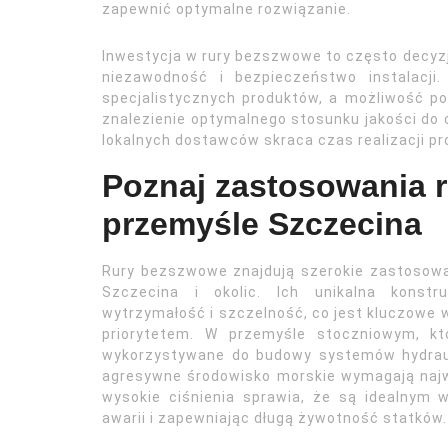
zapewnić optymalne rozwiązanie.
Inwestycja w rury bezszwowe to często decyzj
niezawodność i bezpieczeństwo instalacji
specjalistycznych produktów, a możliwość p
znalezienie optymalnego stosunku jakości do c
lokalnych dostawców skraca czas realizacji pro
Poznaj zastosowania 
przemyśle Szczecina
Rury bezszwowe znajdują szerokie zastosowa
Szczecina i okolic. Ich unikalna konstr
wytrzymałość i szczelność, co jest kluczowe 
priorytetem. W przemyśle stoczniowym, kt
wykorzystywane do budowy systemów hydrauli
agresywne środowisko morskie wymagają najwy
wysokie ciśnienia sprawia, że są idealnym 
awarii i zapewniając długą żywotność statków.