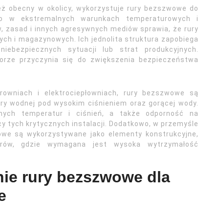
eż obecny w okolicy, wykorzystuje rury bezszwowe do
sto w ekstremalnych warunkach temperaturowych i
, zasad i innych agresywnych mediów sprawia, że rury
ych i magazynowych. Ich jednolita struktura zapobiega
iebezpiecznych sytuacji lub strat produkcyjnych.
rze przyczynia się do zwiększenia bezpieczeństwa
owniach i elektrociepłowniach, rury bezszwowe są
y wodnej pod wysokim ciśnieniem oraz gorącej wody.
nych temperatur i ciśnień, a także odporność na
y tych krytycznych instalacji. Dodatkowo, w przemyśle
we są wykorzystywane jako elementy konstrukcyjne,
orów, gdzie wymagana jest wysoka wytrzymałość
ie rury bezszwowe dla
e