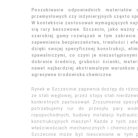
Poszukiwanie odpowiednich materiałów d
przemysłowych czy inżynieryjnych często s
W kontekście zastosowań wymagających najw
się rury bezszwowe. Szczecin, jako ważny
szerokiej gamy rozwiązań w tym zakresie.
zapewnienia bezpieczeństwa, trwałości i ef
dzięki swojej specyficznej konstrukcji, el
spawalniczymi, co czyni je niezastąpionym
dobranie średnicy, grubości ścianki, mate
nawet najbardziej ekstremalnym warunkom p
agresywne środowiska chemiczne.
Rynek w Szczecinie zapewnia dostęp do różn
ze stali węglowej, przez stopy stali nierdze
konkretnych zastosowań. Zrozumienie specyf
potrzebujemy rur do przesyłu pary wod
ropopochodnych, budowy instalacji hydrau
konstrukcyjnych maszyn? Każde z tych zas
właściwościach mechanicznych i chemicznyc
Szczecinie może być nieocenione w tym p