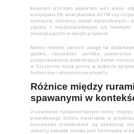
Kolejnym istotnym aspektem jest wybór odp
europejskie EN, amerykańskie ASTM czy rosyj
wymiarów, tolerancji, badań materiałowych i
zgodny z międzynarodowymi lub lokalnymi 
obowiązującymi w danym projekcie.
Należy również zwrócić uwagę na dodatkowe
gładkie, fazowane), obróbka powierzchn
przeprowadzenia dodatkowych badań nieniszc
w Szczecinie może pomóc w wyborze optymal
techniczne i ekonomiczne projektu.
Różnice między ruram
spawanymi w kontekśc
Zrozumienie fundamentalnych różnic między
prawidłowego doboru materiałów w projektac
bezszwowe produkowane są zazwyczaj meto
jednolity kawałek metalu jest formowany w ks