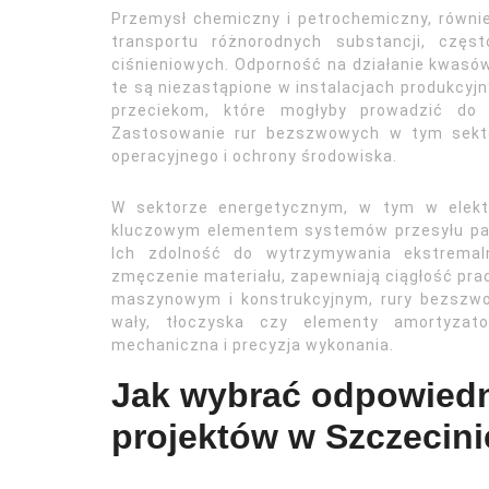
Przemysł chemiczny i petrochemiczny, równi
transportu różnorodnych substancji, czę
ciśnieniowych. Odporność na działanie kwasów
te są niezastąpione w instalacjach produkcyjn
przeciekom, które mogłyby prowadzić do n
Zastosowanie rur bezszwowych w tym sekto
operacyjnego i ochrony środowiska.
W sektorze energetycznym, w tym w elektr
kluczowym elementem systemów przesyłu par
Ich zdolność do wytrzymywania ekstremal
zmęczenie materiału, zapewniają ciągłość prac
maszynowym i konstrukcyjnym, rury bezszwo
wały, tłoczyska czy elementy amortyzat
mechaniczna i precyzja wykonania.
Jak wybrać odpowiedn
projektów w Szczecini