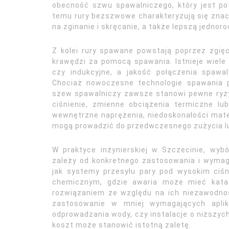
obecność szwu spawalniczego, który jest pot
temu rury bezszwowe charakteryzują się znac
na zginanie i skręcanie, a także lepszą jednoro
Z kolei rury spawane powstają poprzez zgięci
krawędzi za pomocą spawania. Istnieje wiele
czy indukcyjne, a jakość połączenia spawa
Chociaż nowoczesne technologie spawania 
szew spawalniczy zawsze stanowi pewne ryzy
ciśnienie, zmienne obciążenia termiczne l
wewnętrzne naprężenia, niedoskonałości mater
mogą prowadzić do przedwczesnego zużycia lu
W praktyce inżynierskiej w Szczecinie, w
zależy od konkretnego zastosowania i wymaga
jak systemy przesyłu pary pod wysokim ciśn
chemicznym, gdzie awaria może mieć katas
rozwiązaniem ze względu na ich niezawodno
zastosowanie w mniej wymagających aplika
odprowadzania wody, czy instalacje o niższych
koszt może stanowić istotną zaletę.