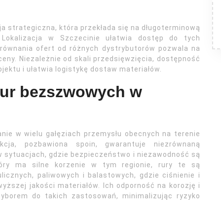
a strategiczna, która przekłada się na długoterminową
. Lokalizacja w Szczecinie ułatwia dostęp do tych
orównania ofert od różnych dystrybutorów pozwala na
eny. Niezależnie od skali przedsięwzięcia, dostępność
jektu i ułatwia logistykę dostaw materiałów.
rur bezszwowych w
nie w wielu gałęziach przemysłu obecnych na terenie
ukcja, pozbawiona spoin, gwarantuje niezrównaną
w sytuacjach, gdzie bezpieczeństwo i niezawodność są
óry ma silne korzenie w tym regionie, rury te są
cznych, paliwowych i balastowych, gdzie ciśnienie i
ższej jakości materiałów. Ich odporność na korozję i
wyborem do takich zastosowań, minimalizując ryzyko