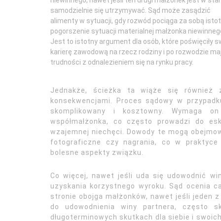
niewinnego, nawet jeśli ten drugi małżonek jest w sta
samodzielnie się utrzymywać. Sąd może zasądzić
alimenty w sytuacji, gdy rozwód pociąga za sobą isto
pogorszenie sytuacji materialnej małżonka niewinneg
Jest to istotny argument dla osób, które poświęciły s
karierę zawodową na rzecz rodziny i po rozwodzie ma
trudności z odnalezieniem się na rynku pracy.
Jednakże, ścieżka ta wiąże się również z
konsekwencjami. Proces sądowy w przypadku 
skomplikowany i kosztowny. Wymaga on 
współmałżonka, co często prowadzi do eska
wzajemnej niechęci. Dowody te mogą obejmow
fotograficzne czy nagrania, co w praktyce
bolesne aspekty związku.
Co więcej, nawet jeśli uda się udowodnić w
uzyskania korzystnego wyroku. Sąd ocenia ca
stronie obojga małżonków, nawet jeśli jeden z
do udowodnienia winy partnera, często s
długoterminowych skutkach dla siebie i swoic