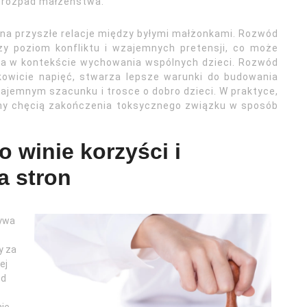
 rozpad małżeństwa.
w na przyszłe relacje między byłymi małżonkami. Rozwód
zy poziom konfliktu i wzajemnych pretensji, co może
za w kontekście wychowania wspólnych dzieci. Rozwód
łkowicie napięć, stwarza lepsze warunki do budowania
 wzajemnym szacunku i trosce o dobro dzieci. W praktyce,
wany chęcią zakończenia toksycznego związku w sposób
 winie korzyści i
a stron
bywa
y za
ej
od