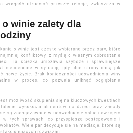
a wrogość utrudniać przyszłe relacje, zwłaszcza w
o winie zalety dla
rodziny
ania o winie jest często wybierana przez pary, które
ajmniej konfliktowy, z myślą o własnym dobrostanie
ieci. Ta ścieżka umożliwia szybsze i sprawniejsze
t nieocenione w sytuacji, gdy obie strony chcą jak
ąć nowe życie. Brak konieczności udowadniania winy
alne w proces, co pozwala uniknąć pogłębiania
jest możliwość skupienia się na kluczowych kwestiach
ustalenie wysokości alimentów na dzieci oraz zasady
ny nie są zaangażowane w udowadnianie sobie nawzajem
ie w tych sprawach, co przyspiesza postępowanie i
wokatów. Wiele par decyduje się na mediacje, które są
sfakcjonujących rozwiązań.