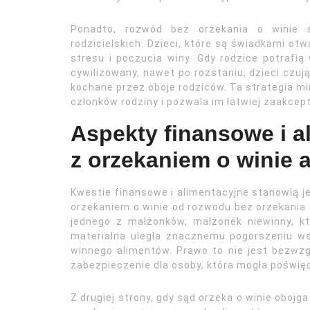
Ponadto, rozwód bez orzekania o winie s
rodzicielskich. Dzieci, które są świadkami ot
stresu i poczucia winy. Gdy rodzice potraf
cywilizowany, nawet po rozstaniu, dzieci czuj
kochane przez oboje rodziców. Ta strategia m
członków rodziny i pozwala im łatwiej zaakce
Aspekty finansowe i a
z orzekaniem o winie 
Kwestie finansowe i alimentacyjne stanowią j
orzekaniem o winie od rozwodu bez orzekania o
jednego z małżonków, małżonek niewinny, kt
materialna uległa znacznemu pogorszeniu 
winnego alimentów. Prawo to nie jest bezwzg
zabezpieczenie dla osoby, która mogła poświęc
Z drugiej strony, gdy sąd orzeka o winie obojg