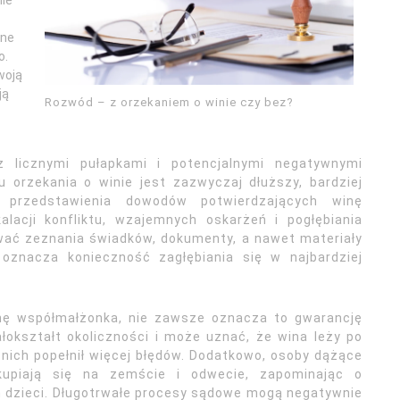
nie
tne
o.
woją
ją
Rozwód – z orzekaniem o winie czy bez?
 licznymi pułapkami i potencjalnymi negatywnymi
orzekania o winie jest zazwyczaj dłuższy, bardziej
przedstawienia dowodów potwierdzających winę
lacji konfliktu, wzajemnych oskarżeń i pogłębiania
ać zeznania świadków, dokumenty, a nawet materiały
 oznacza konieczność zagłębiania się w najbardziej
inę współmałżonka, nie zawsze oznacza to gwarancję
łokształt okoliczności i może uznać, że wina leży po
 nich popełnił więcej błędów. Dodatkowo, osoby dążące
kupiają się na zemście i odwecie, zapominając o
h dzieci. Długotrwałe procesy sądowe mogą negatywnie