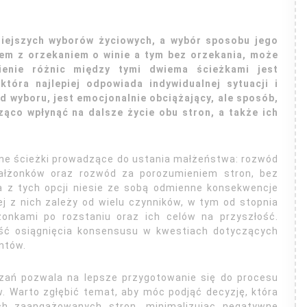
niejszych wyborów życiowych, a wybór sposobu jego
em z orzekaniem o winie a tym bez orzekania, może
ienie różnic między tymi dwiema ścieżkami jest
która najlepiej odpowiada indywidualnej sytuacji i
 wyboru, jest emocjonalnie obciążający, ale sposób,
ąco wpłynąć na dalsze życie obu stron, a także ich
wne ścieżki prowadzące do ustania małżeństwa: rozwód
małżonków oraz rozwód za porozumieniem stron, bez
 z tych opcji niesie ze sobą odmienne konsekwencje
j z nich zależy od wielu czynników, w tym od stopnia
łżonkami po rozstaniu oraz ich celów na przyszłość.
ść osiągnięcia konsensusu w kwestiach dotyczących
entów.
ązań pozwala na lepsze przygotowanie się do procesu
. Warto zgłębić temat, aby móc podjąć decyzję, która
ich zaangażowanych stron, minimalizując negatywne