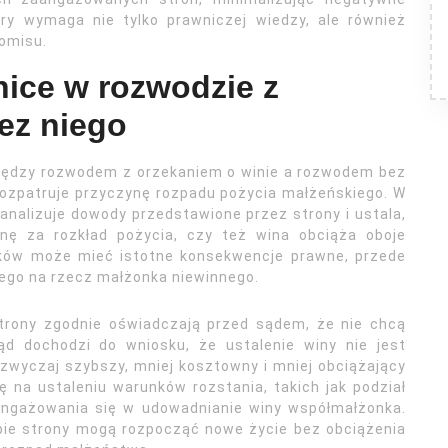
óry wymaga nie tylko prawniczej wiedzy, ale również
romisu.
nice w rozwodzie z
bez niego
między rozwodem z orzekaniem o winie a rozwodem bez
 rozpatruje przyczynę rozpadu pożycia małżeńskiego. W
analizuje dowody przedstawione przez strony i ustala,
nę za rozkład pożycia, czy też wina obciąża oboje
nków może mieć istotne konsekwencje prawne, przede
ego na rzecz małżonka niewinnego.
strony zgodnie oświadczają przed sądem, że nie chcą
d dochodzi do wniosku, że ustalenie winy nie jest
azwyczaj szybszy, mniej kosztowny i mniej obciążający
ę na ustaleniu warunków rozstania, takich jak podział
 angażowania się w udowadnianie winy współmałżonka.
obie strony mogą rozpocząć nowe życie bez obciążenia