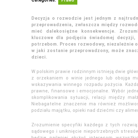
Categories:
Prawo
Decyzja o rozwodzie jest jednym z najtrud
przeprowadzenia, zwłaszcza między rozwod
mieć dalekosiężne konsekwencje. Zrozum
kluczowe dla podjęcia świadomej decyzji, 
potrzebom. Proces rozwodowy, niezależnie od
w jaki zostanie przeprowadzony, może znacz
dzieci.
W polskim prawie rodzinnym istnieją dwie głó
z orzekaniem o winie jednego lub obojga 
wskazywania winnego rozpadu pożycia. Każda
prawne, finansowe i emocjonalne. Wybór jedne
skomplikowania sytuacji, relacji między ma
Niebagatelne znaczenie ma również możliwo
podziału majątku, opieki nad dziećmi czy alim
Zrozumienie specyfiki każdego z tych rozwi
sądowego i uniknięcie niepotrzebnych stresów
będzie najlepiej służyć interesom wszystk