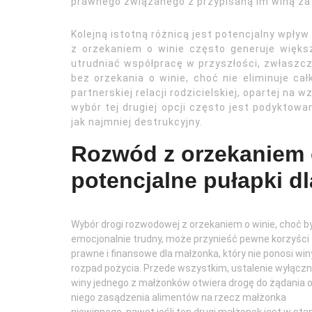
prawnego związanego z przypisaną im winą za
Kolejną istotną różnicą jest potencjalny wpły
z orzekaniem o winie często generuje więks
utrudniać współpracę w przyszłości, zwłaszc
bez orzekania o winie, choć nie eliminuje ca
partnerskiej relacji rodzicielskiej, opartej na
wybór tej drugiej opcji często jest podykto
jak najmniej destrukcyjny.
Rozwód z orzekaniem o
potencjalne pułapki dl
Wybór drogi rozwodowej z orzekaniem o winie, choć 
emocjonalnie trudny, może przynieść pewne korzyści
prawne i finansowe dla małżonka, który nie ponosi win
rozpad pożycia. Przede wszystkim, ustalenie wyłączn
winy jednego z małżonków otwiera drogę do żądania 
niego zasądzenia alimentów na rzecz małżonka