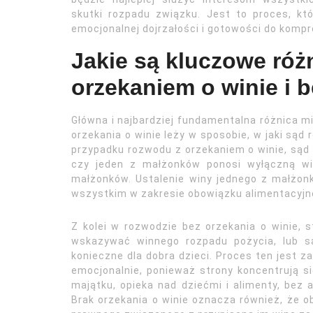
skutki rozpadu związku. Jest to proces, kt
emocjonalnej dojrzałości i gotowości do komp
Jakie są kluczowe róż
orzekaniem o winie i 
Główna i najbardziej fundamentalna różnica 
orzekania o winie leży w sposobie, w jaki sąd
przypadku rozwodu z orzekaniem o winie, sąd 
czy jeden z małżonków ponosi wyłączną wi
małżonków. Ustalenie winy jednego z małżo
wszystkim w zakresie obowiązku alimentacyjn
Z kolei w rozwodzie bez orzekania o winie, 
wskazywać winnego rozpadu pożycia, lub są
konieczne dla dobra dzieci. Proces ten jest z
emocjonalnie, ponieważ strony koncentrują si
majątku, opieka nad dziećmi i alimenty, bez
Brak orzekania o winie oznacza również, że 