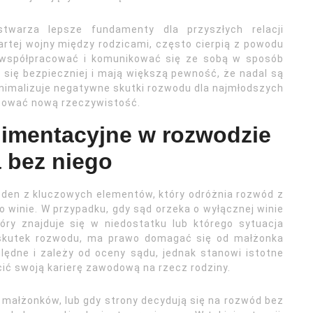
twarza lepsze fundamenty dla przyszłych relacji
wartej wojny między rodzicami, często cierpią z powodu
ią współpracować i komunikować się ze sobą w sposób
ą się bezpieczniej i mają większą pewność, że nadal są
inimalizuje negatywne skutki rozwodu dla najmłodszych
ptować nową rzeczywistość.
limentacyjne w rozwodzie
a bez niego
eden z kluczowych elementów, który odróżnia rozwód z
 winie. W przypadku, gdy sąd orzeka o wyłącznej winie
óry znajduje się w niedostatku lub którego sytuacja
wskutek rozwodu, ma prawo domagać się od małżonka
lędne i zależy od oceny sądu, jednak stanowi istotne
ić swoją karierę zawodową na rzecz rodziny.
a małżonków, lub gdy strony decydują się na rozwód bez