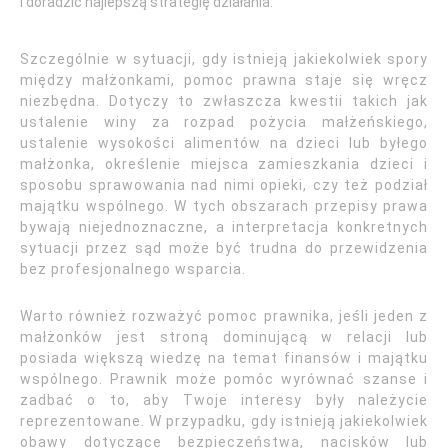
i doradzić najlepszą strategię działania.
Szczególnie w sytuacji, gdy istnieją jakiekolwiek spory
między małżonkami, pomoc prawna staje się wręcz
niezbędna. Dotyczy to zwłaszcza kwestii takich jak
ustalenie winy za rozpad pożycia małżeńskiego,
ustalenie wysokości alimentów na dzieci lub byłego
małżonka, określenie miejsca zamieszkania dzieci i
sposobu sprawowania nad nimi opieki, czy też podział
majątku wspólnego. W tych obszarach przepisy prawa
bywają niejednoznaczne, a interpretacja konkretnych
sytuacji przez sąd może być trudna do przewidzenia
bez profesjonalnego wsparcia.
Warto również rozważyć pomoc prawnika, jeśli jeden z
małżonków jest stroną dominującą w relacji lub
posiada większą wiedzę na temat finansów i majątku
wspólnego. Prawnik może pomóc wyrównać szanse i
zadbać o to, aby Twoje interesy były należycie
reprezentowane. W przypadku, gdy istnieją jakiekolwiek
obawy dotyczące bezpieczeństwa, nacisków lub