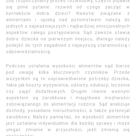
Gdy rozpoczynamy proces rozwodowy, często pojawia
się pilne pytanie: rozwód od czego zacząć w
kontekście dobra dzieci? Kwestie związane z
alimentami i opieką nad potomstwem należą do
jednych z najważniejszych i najbardziej emocjonalnych
aspektów całego postępowania. Sąd zawsze stawia
dobro dziecka na pierwszym miejscu, dlatego należy
podejść do tych zagadnień z najwyższą starannością i
odpowiedzialnością.
Podczas ustalania wysokości alimentów sąd bierze
pod uwagę kilka kluczowych czynników. Przede
wszystkim są to usprawiedliwione potrzeby dziecka,
takie jak koszty wyżywienia, odzieży, edukacji, leczenia
czy zajęć dodatkowych. Drugim równie ważnym
aspektem są zarobkowe i majątkowe możliwości
zobowiązanego do alimentacji rodzica. Sąd analizuje
dochody, posiadane nieruchomości, a także potencjał
zarobkowy. Należy pamiętać, że wysokość alimentów
jest ustalana indywidualnie dla każdej sprawy i może
ulegać zmianie w przyszłości, jeśli zmienią się
okoliczności.