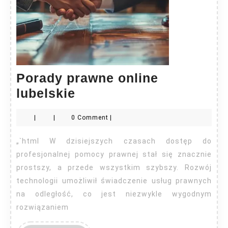
Porady prawne online
Porady
lubelskie
prawne
|
|
0 Comment
|
online
lubelskie
„`html W dzisiejszych czasach dostęp do
profesjonalnej pomocy prawnej stał się znacznie
prostszy, a przede wszystkim szybszy. Rozwój
technologii umożliwił świadczenie usług prawnych
na odległość, co jest niezwykle wygodnym
rozwiązaniem