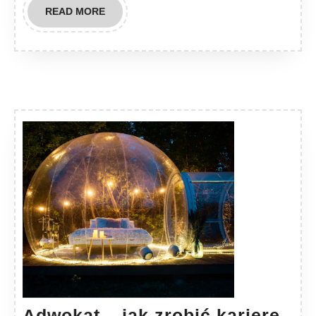
READ
READ MORE
MORE
Adwokat – jak zrobić karierę