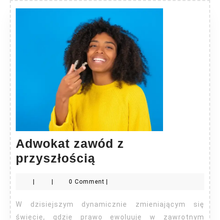
Adwokat zawód z
Adwokat
przyszłością
zawód
|
|
0 Comment
|
z
przyszłością
W dzisiejszym dynamicznie zmieniającym się
świecie, gdzie prawo ewoluuje w zawrotnym