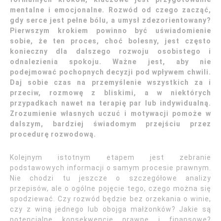
mentalne i emocjonalne. Rozwód od czego zacząć,
gdy serce jest pełne bólu, a umysł zdezorientowany?
Pierwszym krokiem powinno być uświadomienie
sobie, że ten proces, choć bolesny, jest często
konieczny dla dalszego rozwoju osobistego i
odnalezienia spokoju. Ważne jest, aby nie
podejmować pochopnych decyzji pod wpływem chwili.
Daj sobie czas na przemyślenie wszystkich za i
przeciw, rozmowę z bliskimi, a w niektórych
przypadkach nawet na terapię par lub indywidualną.
Zrozumienie własnych uczuć i motywacji pomoże w
dalszym, bardziej świadomym przejściu przez
procedurę rozwodową.
Kolejnym istotnym etapem jest zebranie
podstawowych informacji o samym procesie prawnym.
Nie chodzi tu jeszcze o szczegółowe analizy
przepisów, ale o ogólne pojęcie tego, czego można się
spodziewać. Czy rozwód będzie bez orzekania o winie,
czy z winą jednego lub obojga małżonków? Jakie są
potencjalne konsekwencje prawne i finansowe?