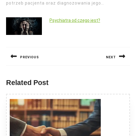
potrzeb pacjenta oraz diagnozowania jego…
Psychiatra od czego jest?
Nawigacja
wpisu
PREVIOUS
NEXT
Previous
Next
post:
post:
Related Post