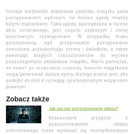
Istnieje możliwość dokonania podziału majątku poza
postępowaniem sądowym, na drodze ugody między
byłymi małżonkami. Taka ugoda, sporządzona w formie
aktu notarialnego, jest często szybszym i mniej
kosztownym rozwiązaniem. W przypadku braku
porozumienia, sąd przeprowadzi postępowanie
dowodowe, przesłuchując strony i świadków, a także
powołując biegłych rzeczoznawców do wyceny
poszczególnych składników majątku. Warto pamiętać,
że nawet po orzeczeniu rozwodu, kwestie majątkowe
mogą generować dalsze spory, dlatego ważne jest, aby
podejść do nich z rozwagą i profesjonalnym wsparciem
prawnym.
Zobacz także
Jak zacząć pozycjonowanie sklepu?
Rozpoczęcie przygody z
pozycjonowaniem sklepu
internetowego może wydawać się skomplikowanym