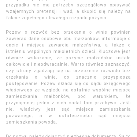
przypadku nie ma potrzeby szczegółowo opisywać
wzajemnych pretensji i wad, a skupić się należy na
fakcie zupełnego i trwałego rozpadu pożycia.
Pozew o rozwód bez orzekania o winie powinien
zawierać dane osobowe obu małżonków, informacje o
dacie i miejscu zawarcia małżeństwa, a także o
istnieniu wspólnych małoletnich dzieci. Kluczowe jest
również wskazanie, że pożycie małżeńskie ustało
całkowicie i nieodwracalnie. Warto również zaznaczyć,
czy strony zgadzają się na orzeczenie rozwodu bez
orzekania o winie, co znacznie przyspiesza
postępowanie. Pozew składa się do sądu okręgowego
właściwego ze względu na ostatnie wspólne miejsce
zamieszkania małżonków, pod warunkiem, że
przynajmniej jedno z nich nadal tam przebywa. Jeśli
nie, właściwy jest sąd miejsca zamieszkania
pozwanego, a w ostateczności sąd miejsca
zamieszkania powoda.
Do pozwu należy dołączyć niezbędne dokumenty. Są to