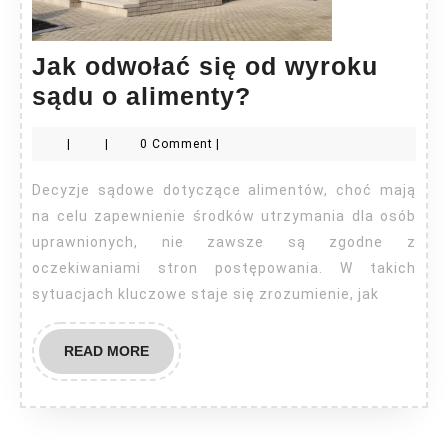
Jak odwołać się od wyroku
Jak
sądu o alimenty?
odwołać
|
|
0 Comment
|
się
od
Decyzje sądowe dotyczące alimentów, choć mają
wyroku
na celu zapewnienie środków utrzymania dla osób
sądu
uprawnionych, nie zawsze są zgodne z
oczekiwaniami stron postępowania. W takich
o
sytuacjach kluczowe staje się zrozumienie, jak
alimenty?
READ
READ MORE
MORE