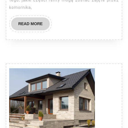
tego, jakie części renty mogą zostać zajęte przez
alimenty?
komornika,
READ
READ MORE
MORE