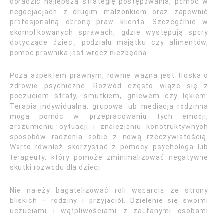
doradzić najlepszą strategię postępowania, pomóc w
negocjacjach z drugim małżonkiem oraz zapewnić
profesjonalną obronę praw klienta. Szczególnie w
skomplikowanych sprawach, gdzie występują spory
dotyczące dzieci, podziału majątku czy alimentów,
pomoc prawnika jest wręcz niezbędna.
Poza aspektem prawnym, równie ważna jest troska o
zdrowie psychiczne. Rozwód często wiąże się z
poczuciem straty, smutkiem, gniewem czy lękiem.
Terapia indywidualna, grupowa lub mediacja rodzinna
mogą pomóc w przepracowaniu tych emocji,
zrozumieniu sytuacji i znalezieniu konstruktywnych
sposobów radzenia sobie z nową rzeczywistością.
Warto również skorzystać z pomocy psychologa lub
terapeuty, który pomoże zminimalizować negatywne
skutki rozwodu dla dzieci.
Nie należy bagatelizować roli wsparcia ze strony
bliskich – rodziny i przyjaciół. Dzielenie się swoimi
uczuciami i wątpliwościami z zaufanymi osobami