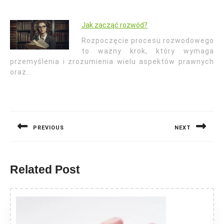
Jak zacząć rozwód?
Rozpoczęcie procesu rozwodowego
to ważny krok, który wymaga
przemyślenia i zrozumienia wielu aspektów prawnych
oraz…
Nawigacja
wpisu
PREVIOUS
NEXT
Previous
Next
post:
post:
Related Post