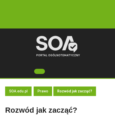
Skip
to
content
Open
Button
SOA.edu.pl
Prawo
Rozwód jak zacząć?
Rozwód jak zacząć?