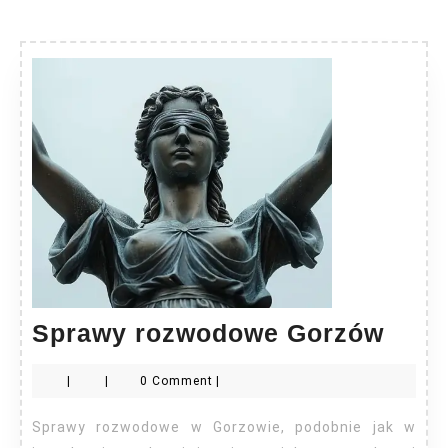
Spra
Sprawy rozwodowe Gorzów
rozw
|
|
0 Comment
|
Gorz
Sprawy rozwodowe w Gorzowie, podobnie jak w