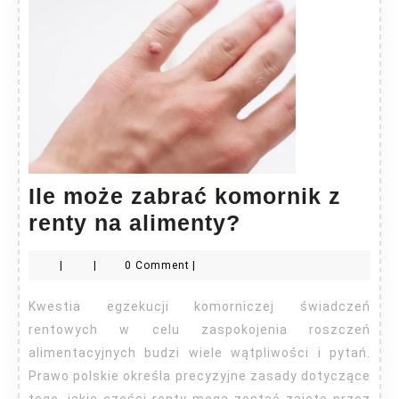
Ile może zabrać komornik z
Ile
renty na alimenty?
może
|
|
0 Comment
|
zabrać
komornik
Kwestia egzekucji komorniczej świadczeń
z
rentowych w celu zaspokojenia roszczeń
renty
alimentacyjnych budzi wiele wątpliwości i pytań.
Prawo polskie określa precyzyjne zasady dotyczące
na