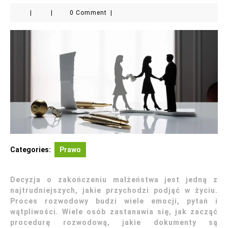
|
|
0 Comment
|
Categories:
Prawo
Decyzja o zakończeniu małżeństwa jest jedną z
najtrudniejszych, jakie przychodzi podjąć w życiu.
Proces rozwodowy budzi wiele emocji, pytań i
wątpliwości. Wiele osób zastanawia się, jak zacząć
procedurę rozwodową, jakie dokumenty są