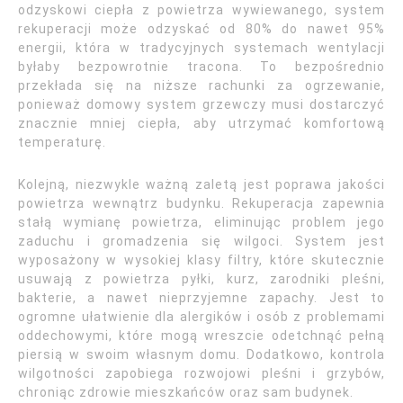
odzyskowi ciepła z powietrza wywiewanego, system
rekuperacji może odzyskać od 80% do nawet 95%
energii, która w tradycyjnych systemach wentylacji
byłaby bezpowrotnie tracona. To bezpośrednio
przekłada się na niższe rachunki za ogrzewanie,
ponieważ domowy system grzewczy musi dostarczyć
znacznie mniej ciepła, aby utrzymać komfortową
temperaturę.
Kolejną, niezwykle ważną zaletą jest poprawa jakości
powietrza wewnątrz budynku. Rekuperacja zapewnia
stałą wymianę powietrza, eliminując problem jego
zaduchu i gromadzenia się wilgoci. System jest
wyposażony w wysokiej klasy filtry, które skutecznie
usuwają z powietrza pyłki, kurz, zarodniki pleśni,
bakterie, a nawet nieprzyjemne zapachy. Jest to
ogromne ułatwienie dla alergików i osób z problemami
oddechowymi, które mogą wreszcie odetchnąć pełną
piersią w swoim własnym domu. Dodatkowo, kontrola
wilgotności zapobiega rozwojowi pleśni i grzybów,
chroniąc zdrowie mieszkańców oraz sam budynek.