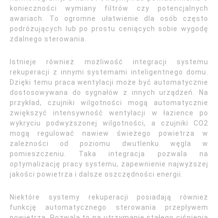
konieczności wymiany filtrów czy potencjalnych
awariach. To ogromne ułatwienie dla osób często
podróżujących lub po prostu ceniących sobie wygodę
zdalnego sterowania.
Istnieje również możliwość integracji systemu
rekuperacji z innymi systemami inteligentnego domu.
Dzięki temu praca wentylacji może być automatycznie
dostosowywana do sygnałów z innych urządzeń. Na
przykład, czujniki wilgotności mogą automatycznie
zwiększyć intensywność wentylacji w łazience po
wykryciu podwyższonej wilgotności, a czujniki CO2
mogą regulować nawiew świeżego powietrza w
zależności od poziomu dwutlenku węgla w
pomieszczeniu. Taka integracja pozwala na
optymalizację pracy systemu, zapewnienie najwyższej
jakości powietrza i dalsze oszczędności energii.
Niektóre systemy rekuperacji posiadają również
funkcję automatycznego sterowania przepływem
powietrza. Pozwala to na utrzymanie stałego ciśnienia