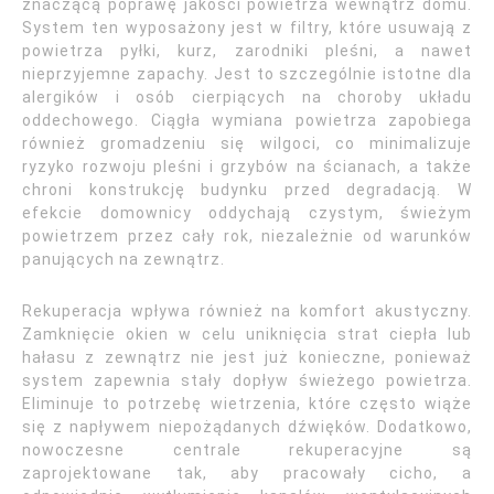
znaczącą poprawę jakości powietrza wewnątrz domu.
System ten wyposażony jest w filtry, które usuwają z
powietrza pyłki, kurz, zarodniki pleśni, a nawet
nieprzyjemne zapachy. Jest to szczególnie istotne dla
alergików i osób cierpiących na choroby układu
oddechowego. Ciągła wymiana powietrza zapobiega
również gromadzeniu się wilgoci, co minimalizuje
ryzyko rozwoju pleśni i grzybów na ścianach, a także
chroni konstrukcję budynku przed degradacją. W
efekcie domownicy oddychają czystym, świeżym
powietrzem przez cały rok, niezależnie od warunków
panujących na zewnątrz.
Rekuperacja wpływa również na komfort akustyczny.
Zamknięcie okien w celu uniknięcia strat ciepła lub
hałasu z zewnątrz nie jest już konieczne, ponieważ
system zapewnia stały dopływ świeżego powietrza.
Eliminuje to potrzebę wietrzenia, które często wiąże
się z napływem niepożądanych dźwięków. Dodatkowo,
nowoczesne centrale rekuperacyjne są
zaprojektowane tak, aby pracowały cicho, a