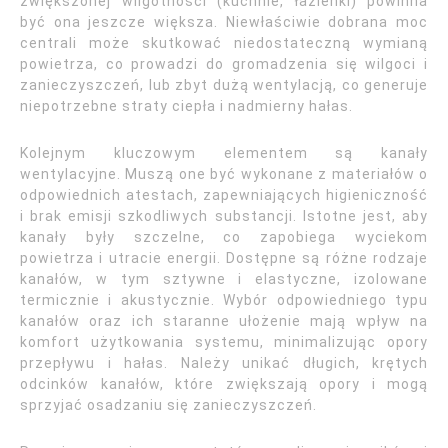
zwiększonej wilgotności (kuchnie, łazienki) powinna
być ona jeszcze większa. Niewłaściwie dobrana moc
centrali może skutkować niedostateczną wymianą
powietrza, co prowadzi do gromadzenia się wilgoci i
zanieczyszczeń, lub zbyt dużą wentylacją, co generuje
niepotrzebne straty ciepła i nadmierny hałas.
Kolejnym kluczowym elementem są kanały
wentylacyjne. Muszą one być wykonane z materiałów o
odpowiednich atestach, zapewniających higieniczność
i brak emisji szkodliwych substancji. Istotne jest, aby
kanały były szczelne, co zapobiega wyciekom
powietrza i utracie energii. Dostępne są różne rodzaje
kanałów, w tym sztywne i elastyczne, izolowane
termicznie i akustycznie. Wybór odpowiedniego typu
kanałów oraz ich staranne ułożenie mają wpływ na
komfort użytkowania systemu, minimalizując opory
przepływu i hałas. Należy unikać długich, krętych
odcinków kanałów, które zwiększają opory i mogą
sprzyjać osadzaniu się zanieczyszczeń.