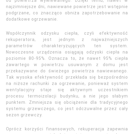
od powietrza wywiewanego. Dzięki temu, nawet w
najzimniejsze dni, nawiewane powietrze jest wstępnie
podgrzane, co znacząco obniża zapotrzebowanie na
dodatkowe ogrzewanie.
Współczynnik odzysku ciepła, czyli efektywność
rekuperatora, jest jednym z najważniejszych
parametrów charakteryzujących ten system.
Nowoczesne urządzenia osiągają odzyski ciepła na
poziomie 80-95%. Oznacza to, że nawet 95% ciepła
zawartego w powietrzu usuwanym z domu jest
przekazywane do świeżego powietrza nawiewanego.
Tak wysoka efektywność przekłada się bezpośrednio
na niższe rachunki za ogrzewanie, ponieważ system
wentylacyjny staje się aktywnym uczestnikiem
procesu termoizolacji budynku, a nie jego słabym
punktem. Zmniejsza się obciążenie dla tradycyjnego
systemu grzewczego, co jest odczuwalne przez cały
sezon grzewczy.
Oprócz korzyści finansowych, rekuperacja zapewnia