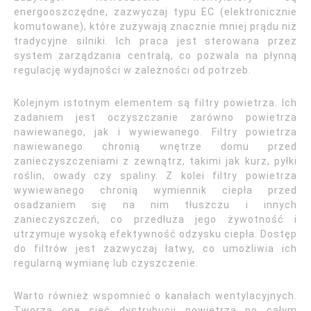
energooszczędne, zazwyczaj typu EC (elektronicznie
komutowane), które zużywają znacznie mniej prądu niż
tradycyjne silniki. Ich praca jest sterowana przez
system zarządzania centralą, co pozwala na płynną
regulację wydajności w zależności od potrzeb.
Kolejnym istotnym elementem są filtry powietrza. Ich
zadaniem jest oczyszczanie zarówno powietrza
nawiewanego, jak i wywiewanego. Filtry powietrza
nawiewanego chronią wnętrze domu przed
zanieczyszczeniami z zewnątrz, takimi jak kurz, pyłki
roślin, owady czy spaliny. Z kolei filtry powietrza
wywiewanego chronią wymiennik ciepła przed
osadzaniem się na nim tłuszczu i innych
zanieczyszczeń, co przedłuża jego żywotność i
utrzymuje wysoką efektywność odzysku ciepła. Dostęp
do filtrów jest zazwyczaj łatwy, co umożliwia ich
regularną wymianę lub czyszczenie.
Warto również wspomnieć o kanałach wentylacyjnych.
Tworzą one sieć dystrybucji powietrza po całym