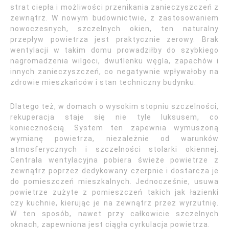
strat ciepła i możliwości przenikania zanieczyszczeń z
zewnątrz. W nowym budownictwie, z zastosowaniem
nowoczesnych, szczelnych okien, ten naturalny
przepływ powietrza jest praktycznie zerowy. Brak
wentylacji w takim domu prowadziłby do szybkiego
nagromadzenia wilgoci, dwutlenku węgla, zapachów i
innych zanieczyszczeń, co negatywnie wpływałoby na
zdrowie mieszkańców i stan techniczny budynku.
Dlatego też, w domach o wysokim stopniu szczelności,
rekuperacja staje się nie tyle luksusem, co
koniecznością. System ten zapewnia wymuszoną
wymianę powietrza, niezależnie od warunków
atmosferycznych i szczelności stolarki okiennej.
Centrala wentylacyjna pobiera świeże powietrze z
zewnątrz poprzez dedykowany czerpnie i dostarcza je
do pomieszczeń mieszkalnych. Jednocześnie, usuwa
powietrze zużyte z pomieszczeń takich jak łazienki
czy kuchnie, kierując je na zewnątrz przez wyrzutnię.
W ten sposób, nawet przy całkowicie szczelnych
oknach, zapewniona jest ciągła cyrkulacja powietrza.