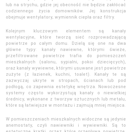
lub na strychu, gdzie jej obecność nie będzie zakłócać
codziennego życia domowników. Jej konstrukcja
obejmuje wentylatory, wymiennik ciepła oraz filtry.
Kolejnym kluczowym elementem są kanały
wentylacyjne, które tworzą sieć rozprowadzającą
powietrze po całym domu. Dzielą się one na dwa
główne typy: kanały nawiewne, którymi świeże,
przefiltrowane powietrze trafia do pomieszczeń
mieszkalnych (salonu, sypialni, pokoi dziecięcych),
oraz kanały wywiewne, którymi usuwane jest powietrze
zużyte (z łazienek, kuchni, toalet). Kanały te są
zazwyczaj ukryte w stropach, ścianach lub pod
podłogą, co zapewnia estetykę wnętrza. Nowoczesne
systemy często wykorzystują kanały o niewielkiej
średnicy, wykonane z tworzyw sztucznych lub metalu,
które są łatwiejsze w montażu i zajmują mniej miejsca.
W pomieszczeniach mieszkalnych widoczne są jedynie
anemostaty, czyli nawiewniki i wywiewniki. Są to
estetyczne kratki, przez które przepływa powietrze.