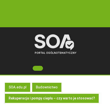
Skip
to
content
Open
Button
SOA.edu.pl
Budownictwo
Rekuperacja i pompy ciepła – czy warto je stosować?