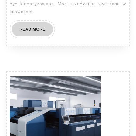
być klimatyzowana. Moc urządzenia, wyrażana w
kilowatach
READ
READ MORE
MORE