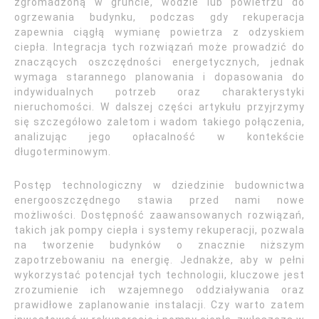
zgromadzoną w gruncie, wodzie lub powietrzu do
ogrzewania budynku, podczas gdy rekuperacja
zapewnia ciągłą wymianę powietrza z odzyskiem
ciepła. Integracja tych rozwiązań może prowadzić do
znaczących oszczędności energetycznych, jednak
wymaga starannego planowania i dopasowania do
indywidualnych potrzeb oraz charakterystyki
nieruchomości. W dalszej części artykułu przyjrzymy
się szczegółowo zaletom i wadom takiego połączenia,
analizując jego opłacalność w kontekście
długoterminowym.
Postęp technologiczny w dziedzinie budownictwa
energooszczędnego stawia przed nami nowe
możliwości. Dostępność zaawansowanych rozwiązań,
takich jak pompy ciepła i systemy rekuperacji, pozwala
na tworzenie budynków o znacznie niższym
zapotrzebowaniu na energię. Jednakże, aby w pełni
wykorzystać potencjał tych technologii, kluczowe jest
zrozumienie ich wzajemnego oddziaływania oraz
prawidłowe zaplanowanie instalacji. Czy warto zatem