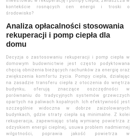
inwestować w rekuperację i pompy ciepła, zwłaszcza w
kontekście rosnących cen energii i troski o
środowisko?
Analiza opłacalności stosowania
rekuperacji i pomp ciepła dla
domu
Decyzja o zastosowaniu rekuperacji i pomp ciepła w
domowym budownictwie jest często podyktowana
chęcią obniżenia bieżących rachunków za energię oraz
zwiększenia komfortu życia. Pompy ciepła, działając
na zasadzie transferu ciepła z otoczenia do wnętrza
budynku, oferują znaczące oszczędności w
porównaniu do tradycyjnych systemów grzewczych
opartych na paliwach kopalnych. Ich efektywność jest
szczególnie widoczna w dobrze zaizolowanych
budynkach, gdzie straty ciepła są minimalne. Z kolei
rekuperacja, zapewniając stałą wymianę powietrza z
odzyskiem energii cieplnej, usuwa problem nadmiernej
wilgotności, poprawia jakość powietrza w