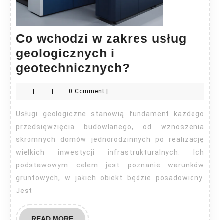
Co wchodzi w zakres usług
geologicznych i
Co
geotechnicznych?
wchodzi
|
|
0 Comment
|
w
zakres
Usługi geologiczne stanowią fundament każdego
usług
przedsięwzięcia budowlanego, od wznoszenia
geologicznyc
skromnych domów jednorodzinnych po realizację
wielkich inwestycji infrastrukturalnych. Ich
i
podstawowym celem jest poznanie warunków
geotechniczn
gruntowych, w jakich obiekt będzie posadowiony.
Jest
READ
READ MORE