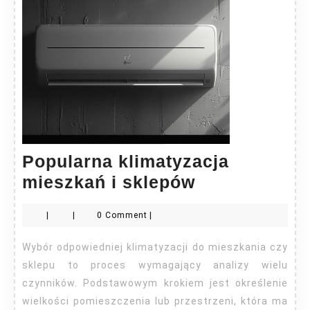
Popularna klimatyzacja
Popularna
mieszkań i sklepów
klimatyzacja
|
|
0 Comment
|
mieszkań
i
Wybór odpowiedniej klimatyzacji do mieszkania czy
sklepów
sklepu to proces wymagający analizy wielu
czynników. Podstawowym krokiem jest określenie
wielkości pomieszczenia lub przestrzeni, która ma