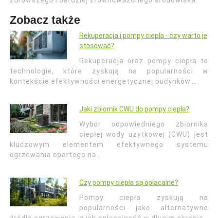
zdrowszego i bardziej zrównoważonego środowiska.
Zobacz także
Rekuperacja i pompy ciepła - czy warto je
stosować?
Rekuperacja oraz pompy ciepła to
technologie, które zyskują na popularności w
kontekście efektywności energetycznej budynków.…
Jaki zbiornik CWU do pompy ciepła?
Wybór odpowiedniego zbiornika
ciepłej wody użytkowej (CWU) jest
kluczowym elementem efektywnego systemu
ogrzewania opartego na…
Czy pompy ciepła są opłacalne?
Pompy ciepła zyskują na
popularności jako alternatywne