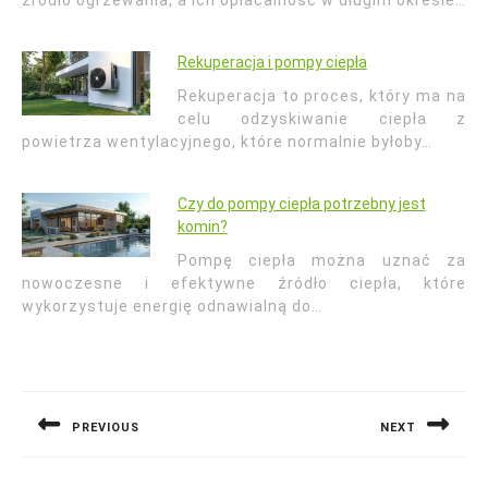
źródło ogrzewania, a ich opłacalność w długim okresie…
Rekuperacja i pompy ciepła
Rekuperacja to proces, który ma na
celu odzyskiwanie ciepła z
powietrza wentylacyjnego, które normalnie byłoby…
Czy do pompy ciepła potrzebny jest
komin?
Pompę ciepła można uznać za
nowoczesne i efektywne źródło ciepła, które
wykorzystuje energię odnawialną do…
Nawigacja
wpisu
PREVIOUS
NEXT
Previous
Next
post:
post: