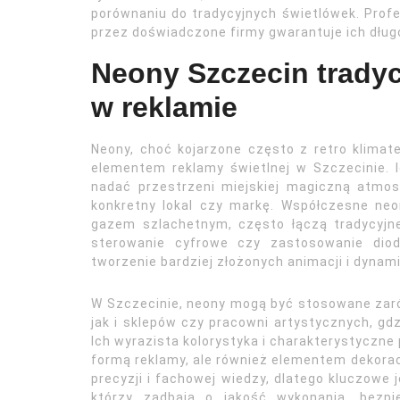
porównaniu do tradycyjnych świetlówek. Prof
przez doświadczone firmy gwarantuje ich dłu
Neony Szczecin trady
w reklamie
Neony, choć kojarzone często z retro klima
elementem reklamy świetlnej w Szczecinie. Ic
nadać przestrzeni miejskiej magiczną atmos
konkretny lokal czy markę. Współczesne neo
gazem szlachetnym, często łączą tradycyjne
sterowanie cyfrowe czy zastosowanie diod
tworzenie bardziej złożonych animacji i dyna
W Szczecinie, neony mogą być stosowane zaró
jak i sklepów czy pracowni artystycznych, gdz
Ich wyrazista kolorystyka i charakterystyczne 
formą reklamy, ale również elementem dekora
precyzji i fachowej wiedzy, dlatego kluczowe
którzy zadbają o jakość wykonania, bezpi