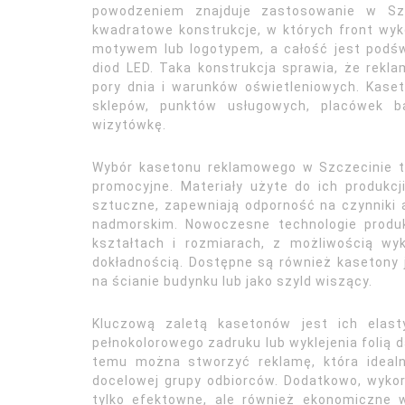
powodzeniem znajduje zastosowanie w Szc
kwadratowe konstrukcje, w których front wyk
motywem lub logotypem, a całość jest pod
diod LED. Taka konstrukcja sprawia, że rekla
pory dnia i warunków oświetleniowych. Kas
sklepów, punktów usługowych, placówek b
wizytówkę.
Wybór kasetonu reklamowego w Szczecinie t
promocyjne. Materiały użyte do ich produkcj
sztuczne, zapewniają odporność na czynniki 
nadmorskim. Nowoczesne technologie produ
kształtach i rozmiarach, z możliwością wy
dokładnością. Dostępne są również kasetony
na ścianie budynku lub jako szyld wiszący.
Kluczową zaletą kasetonów jest ich elast
pełnokolorowego zadruku lub wyklejenia folią d
temu można stworzyć reklamę, która idealn
docelowej grupy odbiorców. Dodatkowo, wykor
tylko efektowne, ale również ekonomiczne w