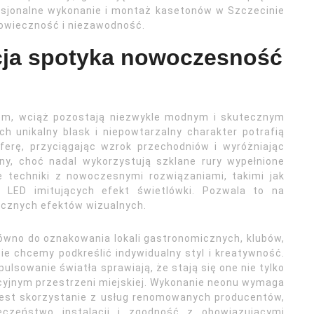
esjonalne wykonanie i montaż kasetonów w Szczecinie
gowieczność i niezawodność.
cja spotyka nowoczesność
tem, wciąż pozostają niezwykle modnym i skutecznym
h unikalny blask i niepowtarzalny charakter potrafią
ferę, przyciągając wzrok przechodniów i wyróżniając
ny, choć nadal wykorzystują szklane rury wypełnione
 techniki z nowoczesnymi rozwiązaniami, takimi jak
 LED imitujących efekt świetlówki. Pozwala to na
micznych efektów wizualnych.
wno do oznakowania lokali gastronomicznych, klubów,
ie chcemy podkreślić indywidualny styl i kreatywność.
pulsowanie światła sprawiają, że stają się one nie tylko
cyjnym przestrzeni miejskiej. Wykonanie neonu wymaga
 jest skorzystanie z usług renomowanych producentów,
eczeństwo instalacji i zgodność z obowiązującymi