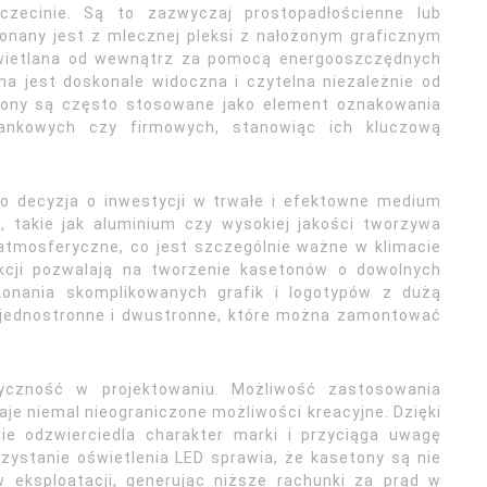
zecinie. Są to zazwyczaj prostopadłościenne lub
onany jest z mlecznej pleksi z nałożonym graficznym
świetlana od wewnątrz za pomocą energooszczędnych
ma jest doskonale widoczna i czytelna niezależnie od
etony są często stosowane jako element oznakowania
ankowych czy firmowych, stanowiąc ich kluczową
o decyzja o inwestycji w trwałe i efektowne medium
i, takie jak aluminium czy wysokiej jakości tworzywa
atmosferyczne, co jest szczególnie ważne w klimacie
kcji pozwalają na tworzenie kasetonów o dowolnych
konania skomplikowanych grafik i logotypów z dużą
 jednostronne i dwustronne, które można zamontować
yczność w projektowaniu. Możliwość zastosowania
aje niemal nieograniczone możliwości kreacyjne. Dzięki
ie odzwierciedla charakter marki i przyciąga uwagę
zystanie oświetlenia LED sprawia, że kasetony są nie
 eksploatacji, generując niższe rachunki za prąd w