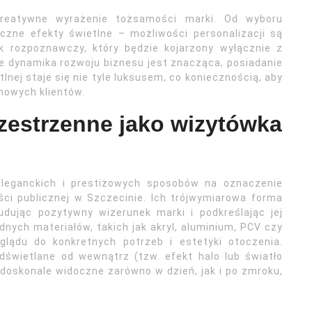
kreatywne wyrażenie tożsamości marki. Od wyboru
miczne efekty świetlne – możliwości personalizacji są
k rozpoznawczy, który będzie kojarzony wyłącznie z
e dynamika rozwoju biznesu jest znacząca, posiadanie
tlnej staje się nie tyle luksusem, co koniecznością, aby
nowych klientów.
rzestrzenne jako wizytówka
 eleganckich i prestiżowych sposobów na oznaczenie
ści publicznej w Szczecinie. Ich trójwymiarowa forma
dując pozytywny wizerunek marki i podkreślając jej
nych materiałów, takich jak akryl, aluminium, PCV czy
lądu do konkretnych potrzeb i estetyki otoczenia.
dświetlane od wewnątrz (tzw. efekt halo lub światło
 doskonale widoczne zarówno w dzień, jak i po zmroku,