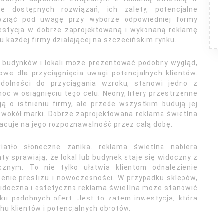
e dostępnych rozwiązań, ich zalety, potencjalne
 wziąć pod uwagę przy wyborze odpowiedniej formy
westycja w dobrze zaprojektowaną i wykonaną reklamę
u każdej firmy działającej na szczecińskim rynku.
e budynków i lokali może prezentować podobny wygląd,
zowe dla przyciągnięcia uwagi potencjalnych klientów.
 zdolności do przyciągania wzroku, stanowi jedno z
c w osiągnięciu tego celu. Neony, litery przestrzenne
ą o istnieniu firmy, ale przede wszystkim budują jej
 wokół marki. Dobrze zaprojektowana reklama świetlna
racuje na jego rozpoznawalność przez całą dobę.
atło słoneczne zanika, reklama świetlna nabiera
 sprawiają, że lokal lub budynek staje się widoczny z
cznym. To nie tylko ułatwia klientom odnalezienie
enie prestiżu i nowoczesności. W przypadku sklepów,
widoczna i estetyczna reklama świetlna może stanowić
lku podobnych ofert. Jest to zatem inwestycja, która
hu klientów i potencjalnych obrotów.