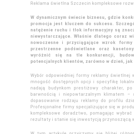
Reklama świetlna Szczecin kompleksowe rozwi
W dynamicznym świecie biznesu, gdzie konku
promocja jest kluczem do sukcesu. Szczegó
natężenie ruchu i tłok informacyjny są zna
niewystarczające. Właśnie dlatego coraz w
nowoczesne i przyciągające wzrok formy 
przestrzenne podświetlane oraz kasetony
wyróżnić się na tle konkurencji, budo
potencjalnych klientów, zarówno w dzień, jak
Wybór odpowiedniej formy reklamy świetlnej
mnogość dostępnych opcji i specyfikę lokalne
nadają budynkom prestiżowy charakter, po
barwnością i niepowtarzalnym klimatem – 
dopasowanie rodzaju reklamy do profilu dział
Profesjonalne firmy specjalizujące się w prod
kompleksowe doradztwo, pomagając wybrać o
rezultaty i stanie się inwestycją przynoszącą 
W tym artykule przyjrzymy się bliżej róż