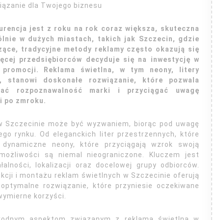
ązanie dla Twojego biznesu
rencja jest z roku na rok coraz większa, skuteczna
lnie w dużych miastach, takich jak Szczecin, gdzie
czące, tradycyjne metody reklamy często okazują się
ięcej przedsiębiorców decyduje się na inwestycję w
promocji. Reklama świetlna, w tym neony, litery
, stanowi doskonałe rozwiązanie, które pozwala
wać rozpoznawalność marki i przyciągać uwagę
 i po zmroku.
 w Szczecinie może być wyzwaniem, biorąc pod uwagę
go rynku. Od eleganckich liter przestrzennych, które
 dynamiczne neony, które przyciągają wzrok swoją
możliwości są niemal nieograniczone. Kluczem jest
alności, lokalizacji oraz docelowej grupy odbiorców.
ukcji i montażu reklam świetlnych w Szczecinie oferują
ptymalne rozwiązanie, które przyniesie oczekiwane
wymierne korzyści.
norodnym aspektom związanym z reklamą świetlną w