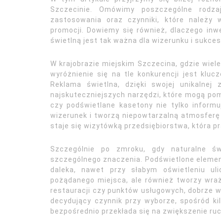
Szczecinie. Omówimy poszczególne rodzaj
zastosowania oraz czynniki, które należy
promocji. Dowiemy się również, dlaczego in
świetlną jest tak ważna dla wizerunku i sukces
W krajobrazie miejskim Szczecina, gdzie wiel
wyróżnienie się na tle konkurencji jest kluc
Reklama świetlna, dzięki swojej unikalnej
najskuteczniejszych narzędzi, które mogą pomó
czy podświetlane kasetony nie tylko informuj
wizerunek i tworzą niepowtarzalną atmosferę
staje się wizytówką przedsiębiorstwa, która p
Szczególnie po zmroku, gdy naturalne świ
szczególnego znaczenia. Podświetlone elementy
daleka, nawet przy słabym oświetleniu uli
pożądanego miejsca, ale również tworzy wraż
restauracji czy punktów usługowych, dobrze 
decydujący czynnik przy wyborze, spośród ki
bezpośrednio przekłada się na zwiększenie ruc