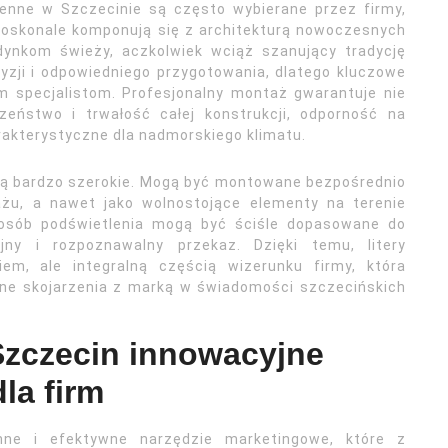
rzenne w Szczecinie są często wybierane przez firmy,
 Doskonale komponują się z architekturą nowoczesnych
dynkom świeży, aczkolwiek wciąż szanujący tradycję
cyzji i odpowiedniego przygotowania, dlatego kluczowe
m specjalistom. Profesjonalny montaż gwarantuje nie
zeństwo i trwałość całej konstrukcji, odporność na
akterystyczne dla nadmorskiego klimatu.
 są bardzo szerokie. Mogą być montowane bezpośrednio
ażu, a nawet jako wolnostojące elementy na terenie
 sposób podświetlenia mogą być ściśle dopasowane do
ójny i rozpoznawalny przekaz. Dzięki temu, litery
iem, ale integralną częścią wizerunku firmy, która
wne skojarzenia z marką w świadomości szczecińskich
zczecin innowacyjne
la firm
ne i efektywne narzędzie marketingowe, które z