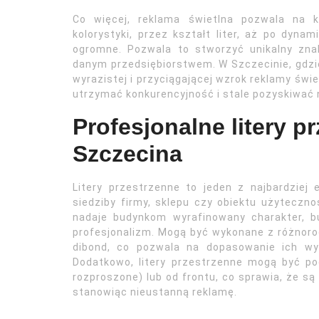
Co więcej, reklama świetlna pozwala na 
kolorystyki, przez kształt liter, aż po dyna
ogromne. Pozwala to stworzyć unikalny zna
danym przedsiębiorstwem. W Szczecinie, gdzi
wyrazistej i przyciągającej wzrok reklamy świe
utrzymać konkurencyjność i stale pozyskiwać 
Profesjonalne litery p
Szczecina
Litery przestrzenne to jeden z najbardziej
siedziby firmy, sklepu czy obiektu użyteczno
nadaje budynkom wyrafinowany charakter, bu
profesjonalizm. Mogą być wykonane z różnorod
dibond, co pozwala na dopasowanie ich wyg
Dodatkowo, litery przestrzenne mogą być po
rozproszone) lub od frontu, co sprawia, że są
stanowiąc nieustanną reklamę.