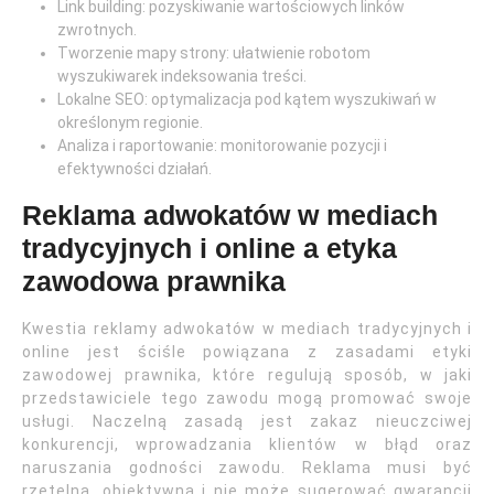
Link building: pozyskiwanie wartościowych linków
zwrotnych.
Tworzenie mapy strony: ułatwienie robotom
wyszukiwarek indeksowania treści.
Lokalne SEO: optymalizacja pod kątem wyszukiwań w
określonym regionie.
Analiza i raportowanie: monitorowanie pozycji i
efektywności działań.
Reklama adwokatów w mediach
tradycyjnych i online a etyka
zawodowa prawnika
Kwestia reklamy adwokatów w mediach tradycyjnych i
online jest ściśle powiązana z zasadami etyki
zawodowej prawnika, które regulują sposób, w jaki
przedstawiciele tego zawodu mogą promować swoje
usługi. Naczelną zasadą jest zakaz nieuczciwej
konkurencji, wprowadzania klientów w błąd oraz
naruszania godności zawodu. Reklama musi być
rzetelna, obiektywna i nie może sugerować gwarancji