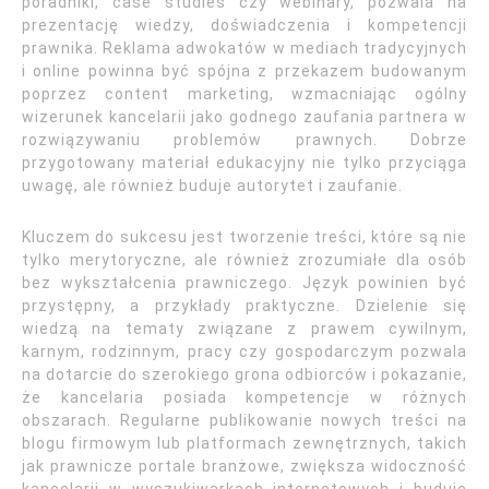
poradniki, case studies czy webinary, pozwala na
prezentację wiedzy, doświadczenia i kompetencji
prawnika. Reklama adwokatów w mediach tradycyjnych
i online powinna być spójna z przekazem budowanym
poprzez content marketing, wzmacniając ogólny
wizerunek kancelarii jako godnego zaufania partnera w
rozwiązywaniu problemów prawnych. Dobrze
przygotowany materiał edukacyjny nie tylko przyciąga
uwagę, ale również buduje autorytet i zaufanie.
Kluczem do sukcesu jest tworzenie treści, które są nie
tylko merytoryczne, ale również zrozumiałe dla osób
bez wykształcenia prawniczego. Język powinien być
przystępny, a przykłady praktyczne. Dzielenie się
wiedzą na tematy związane z prawem cywilnym,
karnym, rodzinnym, pracy czy gospodarczym pozwala
na dotarcie do szerokiego grona odbiorców i pokazanie,
że kancelaria posiada kompetencje w różnych
obszarach. Regularne publikowanie nowych treści na
blogu firmowym lub platformach zewnętrznych, takich
jak prawnicze portale branżowe, zwiększa widoczność