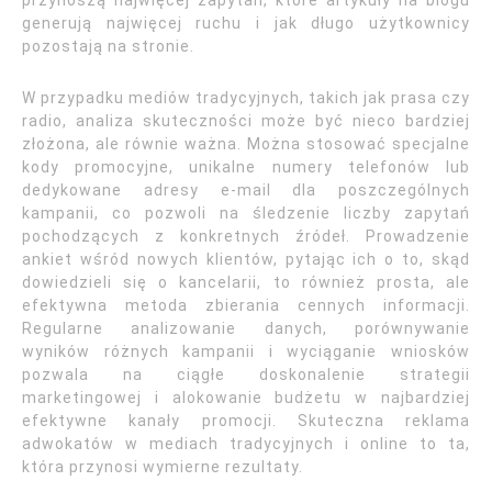
przynoszą najwięcej zapytań, które artykuły na blogu
generują najwięcej ruchu i jak długo użytkownicy
pozostają na stronie.
W przypadku mediów tradycyjnych, takich jak prasa czy
radio, analiza skuteczności może być nieco bardziej
złożona, ale równie ważna. Można stosować specjalne
kody promocyjne, unikalne numery telefonów lub
dedykowane adresy e-mail dla poszczególnych
kampanii, co pozwoli na śledzenie liczby zapytań
pochodzących z konkretnych źródeł. Prowadzenie
ankiet wśród nowych klientów, pytając ich o to, skąd
dowiedzieli się o kancelarii, to również prosta, ale
efektywna metoda zbierania cennych informacji.
Regularne analizowanie danych, porównywanie
wyników różnych kampanii i wyciąganie wniosków
pozwala na ciągłe doskonalenie strategii
marketingowej i alokowanie budżetu w najbardziej
efektywne kanały promocji. Skuteczna reklama
adwokatów w mediach tradycyjnych i online to ta,
która przynosi wymierne rezultaty.