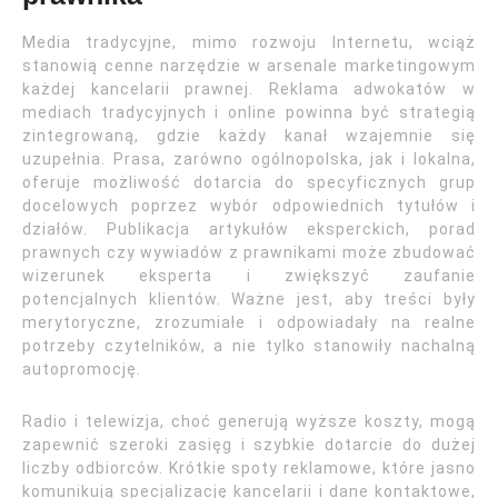
Media tradycyjne, mimo rozwoju Internetu, wciąż
stanowią cenne narzędzie w arsenale marketingowym
każdej kancelarii prawnej. Reklama adwokatów w
mediach tradycyjnych i online powinna być strategią
zintegrowaną, gdzie każdy kanał wzajemnie się
uzupełnia. Prasa, zarówno ogólnopolska, jak i lokalna,
oferuje możliwość dotarcia do specyficznych grup
docelowych poprzez wybór odpowiednich tytułów i
działów. Publikacja artykułów eksperckich, porad
prawnych czy wywiadów z prawnikami może zbudować
wizerunek eksperta i zwiększyć zaufanie
potencjalnych klientów. Ważne jest, aby treści były
merytoryczne, zrozumiałe i odpowiadały na realne
potrzeby czytelników, a nie tylko stanowiły nachalną
autopromocję.
Radio i telewizja, choć generują wyższe koszty, mogą
zapewnić szeroki zasięg i szybkie dotarcie do dużej
liczby odbiorców. Krótkie spoty reklamowe, które jasno
komunikują specjalizację kancelarii i dane kontaktowe,