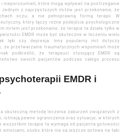
 i nieporozumień, które mogą wpływać na postrzeganie
 Jednym z najczęstszych mitów jest przekonanie, że
chach oczu, a nie pełnoprawną formą terapii. W
eutyczny, który łączy różne podejścia psychologiczne
ym mitem jest przekonanie, że terapia ta działa tylko w
ywistości EMDR może być skuteczne w leczeniu wielu
ak lęki czy depresja. Inny popularny mit dotyczy
się, że przetwarzanie traumatycznych wspomnień może
dnak podkreślić, że terapeuci stosujący EMDR są
eczeństwo swoich pacjentów podczas całego procesu
 psychoterapii EMDR i
a
za skuteczną metodę leczenia zaburzeń związanych z
 istnieją pewne ograniczenia oraz sytuacje, w których
de wszystkim terapia ta wymaga od pacjenta gotowości
 emocjami; osoby, które nie są jeszcze gotowe na taki