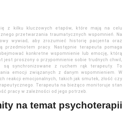
ię z kilku kluczowych etapów, które mają na celu
ecznego przetwarzania traumatycznych wspomnień. Na
owy wywiad, aby zrozumieć historię pacjenta oraz
ędą przedmiotem pracy. Następnie terapeuta pomaga
 obejmować konkretne wspomnienie lub emocję, którą
t jest proszony o przypomnienie sobie trudnych chwil,
e są synchronizowane z ruchem rąk terapeuty. To
rzania emocji związanych z danym wspomnieniem. W
h reakcji emocjonalnych, takich jak smutek, złość czy
erapeutycznego. Terapeuta na bieżąco monitoruje stan
ść pracy w zależności od jego potrzeb.
ity na temat psychoterapii