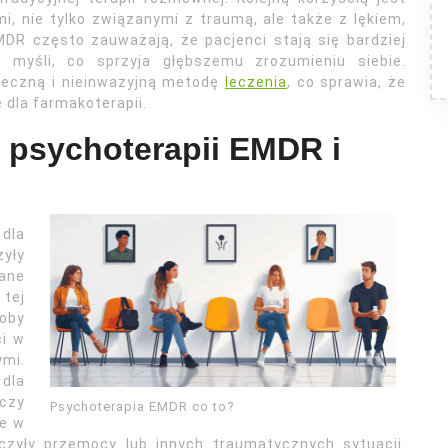
, nie tylko związanymi z traumą, ale także z lękiem,
MDR często zauważają, że pacjenci stają się bardziej
 myśli, co sprzyja głębszemu zrozumieniu siebie.
ieczną i nieinwazyjną metodę
leczenia
, co sprawia, że
 dla farmakoterapii.
 psychoterapii EMDR i
dla
yły
zane
 tej
oby
ci w
ymi.
dla
czy
Psychoterapia EMDR co to?
że w
czyły przemocy lub innych traumatycznych sytuacji.