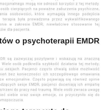
emocjonalnego mogą nie odnosić korzyści z tej metody.
osób cierpiących na poważne zaburzenia psychiczne,
zenia osobowości, które wymagają innego podejścia
y terapia była prowadzona przez wykwalifikowanego
lenie w zakresie EMDR; niewłaściwe stosowanie tej
ów dla pacjenta.
ntów o psychoterapii EMDR
EMDR są zazwyczaj pozytywne i wskazują na znaczną
. Wiele osób podkreśla szybkość działania tej metody;
ku sesjach. Pacjenci często chwalą sobie możliwość
ień bez konieczności ich szczegółowego omawiania
ce emocjonalnie. Często pojawiają się również opinie
dzących sesje EMDR; pacjenci doceniają ich empatię
strzeni do pracy nad traumą. Wiele osób zwraca uwagę
mieć siebie oraz swoje emocje, co przyczyniło się do
samopoczucia.