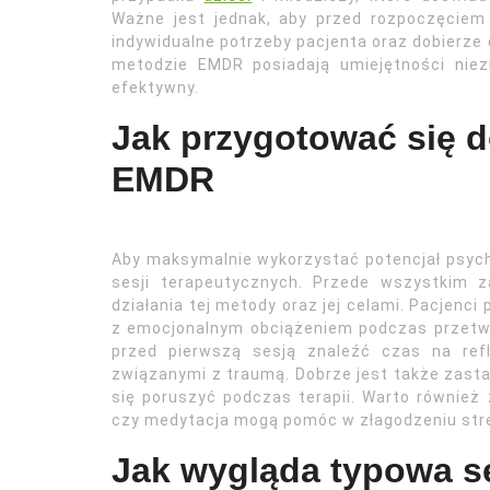
Ważne jest jednak, aby przed rozpoczęciem t
indywidualne potrzeby pacjenta oraz dobierze
metodzie EMDR posiadają umiejętności nie
efektywny.
Jak przygotować się d
EMDR
Aby maksymalnie wykorzystać potencjał psych
sesji terapeutycznych. Przede wszystkim 
działania tej metody oraz jej celami. Pacjenci
z emocjonalnym obciążeniem podczas przetwa
przed pierwszą sesją znaleźć czas na ref
związanymi z traumą. Dobrze jest także zasta
się poruszyć podczas terapii. Warto również
czy medytacja mogą pomóc w złagodzeniu stres
Jak wygląda typowa s