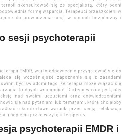
erapii skonsultować się ze specjalistą, który oceni
 odpowiednią formę wsparcia. Terapeuci przeszkoleni w
zbędne do prowadzenia sesji w sposób bezpieczny i
o sesji psychoterapii
oterapii EMDR, warto odpowiednio przygotować się do
zaleca się wcześniejsze zapoznanie się z zasadami
 powinni być świadomi tego, że terapia może wiązać się
rzania trudnych wspomnień. Dlatego ważne jest, aby
leksję nad swoimi uczuciami oraz doświadczeniami
nowić się nad pytaniami lub tematami, które chciałoby
 zadbać o komfortowe warunki przed sesją; relaksacja
u i napięcia przed wizytą u terapeuty.
esja psychoterapii EMDR i