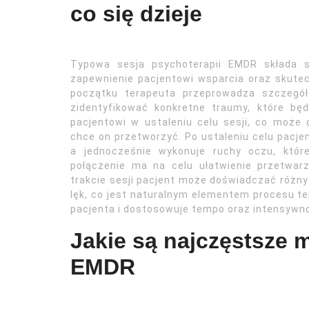
co się dzieje
Typowa sesja psychoterapii EMDR składa s
zapewnienie pacjentowi wsparcia oraz skut
początku terapeuta przeprowadza szczegół
zidentyfikować konkretne traumy, które b
pacjentowi w ustaleniu celu sesji, co może
chce on przetworzyć. Po ustaleniu celu pacjen
a jednocześnie wykonuje ruchy oczu, któr
połączenie ma na celu ułatwienie przetwa
trakcie sesji pacjent może doświadczać różnyc
lęk, co jest naturalnym elementem procesu t
pacjenta i dostosowuje tempo oraz intensywno
Jakie są najczęstsze m
EMDR