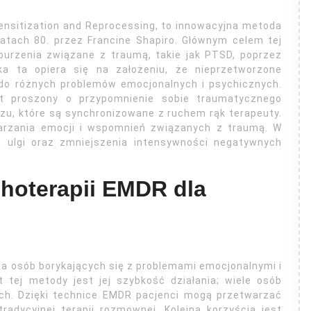
nsitization and Reprocessing, to innowacyjna metoda
atach 80. przez Francine Shapiro. Głównym celem tej
burzenia związane z traumą, takie jak PTSD, poprzez
ka ta opiera się na założeniu, że nieprzetworzone
o różnych problemów emocjonalnych i psychicznych.
st proszony o przypomnienie sobie traumatycznego
zu, które są synchronizowane z ruchem rąk terapeuty.
warzania emocji i wspomnień związanych z traumą. W
ją ulgi oraz zmniejszenia intensywności negatywnych
choterapii EMDR dla
la osób borykających się z problemami emocjonalnymi i
 tej metody jest jej szybkość działania; wiele osób
ch. Dzięki technice EMDR pacjenci mogą przetwarzać
adycyjnej terapii rozmownej. Kolejną korzyścią jest