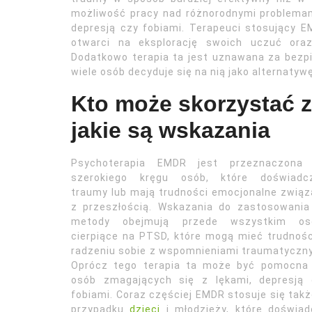
możliwość pracy nad różnorodnymi problemami
depresją czy fobiami. Terapeuci stosujący E
otwarci na eksplorację swoich uczuć oraz
Dodatkowo terapia ta jest uznawana za bezp
wiele osób decyduje się na nią jako alternatywę
Kto może skorzystać z
jakie są wskazania
Psychoterapia EMDR jest przeznaczona 
szerokiego kręgu osób, które doświadcz
traumy lub mają trudności emocjonalne zwią
z przeszłością. Wskazania do zastosowania
metody obejmują przede wszystkim os
cierpiące na PTSD, które mogą mieć trudnoś
radzeniu sobie z wspomnieniami traumatyczn
Oprócz tego terapia ta może być pomocna 
osób zmagających się z lękami, depresją 
fobiami. Coraz częściej EMDR stosuje się tak
przypadku
dzieci
i młodzieży, które doświad