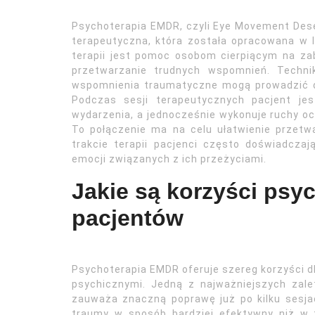
Psychoterapia EMDR, czyli Eye Movement Dese
terapeutyczna, która została opracowana w l
terapii jest pomoc osobom cierpiącym na za
przetwarzanie trudnych wspomnień. Techni
wspomnienia traumatyczne mogą prowadzić d
Podczas sesji terapeutycznych pacjent je
wydarzenia, a jednocześnie wykonuje ruchy oc
To połączenie ma na celu ułatwienie przet
trakcie terapii pacjenci często doświadcza
emocji związanych z ich przeżyciami.
Jakie są korzyści psy
pacjentów
Psychoterapia EMDR oferuje szereg korzyści d
psychicznymi. Jedną z najważniejszych zalet
zauważa znaczną poprawę już po kilku sesja
traumy w sposób bardziej efektywny niż w tr