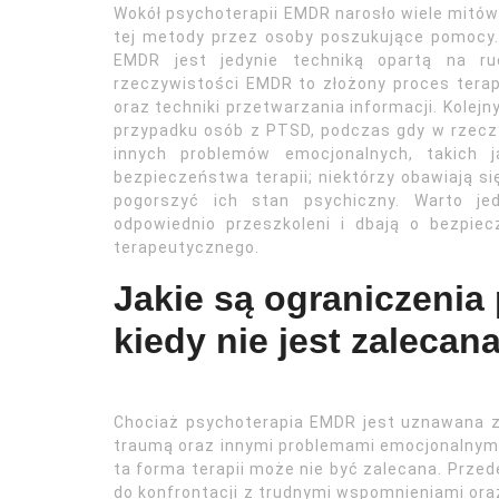
Wokół psychoterapii EMDR narosło wiele mitów
tej metody przez osoby poszukujące pomocy.
EMDR jest jedynie techniką opartą na ru
rzeczywistości EMDR to złożony proces terap
oraz techniki przetwarzania informacji. Kolejn
przypadku osób z PTSD, podczas gdy w rzecz
innych problemów emocjonalnych, takich j
bezpieczeństwa terapii; niektórzy obawiają 
pogorszyć ich stan psychiczny. Warto je
odpowiednio przeszkoleni i dbają o bezpi
terapeutycznego.
Jakie są ograniczenia
kiedy nie jest zalecan
Chociaż psychoterapia EMDR jest uznawana 
traumą oraz innymi problemami emocjonalnymi,
ta forma terapii może nie być zalecana. Prze
do konfrontacji z trudnymi wspomnieniami oraz