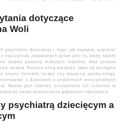
pytania dotyczące
na Woli
psychiatrii dziecięcej i tego, jak najlepiej wspierać
 najczęściej zadawanych pytań jest to, kiedy należy
kie objawy powinny wzbudzić niepokój. Inne pytania
rwa terapia. Rodzice chcą wiedzieć, jakie są dostępne
z innymi formami terapii czy wsparcia społecznego.
ak rozmawiać z dzieckiem o problemach emocjonalnych
ię. Ważne jest również zrozumienie roli rodziców w
wspierać swoje dziecko poza gabinetem specjalisty.
zy psychiatrą dziecięcym a
ęcym