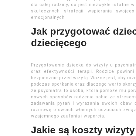
dla całej rodziny, co jest niezwykle istotne
skutecznych strategii wspierania swojeg
emocjonalnych.
Jak przygotować dziec
dziecięcego
Przygotowanie dziecka do wizyty u psychiatr
oraz efektywności terapii. Rodzice powinn
bezpiecznie przed wizytą. Ważne jest, aby ro
podczas spotkania oraz dlaczego warto skorz
że psychiatra to osoba, która pomoże mu por
nowych sposobów radzenia sobie ze stresem 
zadawania pytań i wyrażania swoich obaw d
rozmowę o swoich własnych uczuciach związ
wzajemnego zaufania i wsparcia.
Jakie są koszty wizyty