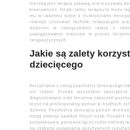
metodą jest terapia zabawą, która pozwala dz
kreatywność. Dzięki temu terapeuta może le
mu w radzeniu sobie z trudnościami emocjo
również stosować techniki relaksacyjne ora
dzieciom w nawiązywaniu relacji z rówi
zaangażowanie rodziców w proces leczenia
terapeutycznych.
Jakie są zalety korzys
dziecięcego
Korzystanie z usług psychiatry dziecięcego ni
ich rodzin. Przede wszystkim specjalist
diagnozowania oraz leczenia zaburzeń psychic
liczyć na profesjonalną pomoc w trudnych sy
dziecka. Psychiatra dziecięcy potrafi dostr
mogą umknąć uwadze innych osób. Ponadto te
kompleksowa, ponieważ łączy różne metody lec
na szybsze osiągnięcie pozytywnych rezultat