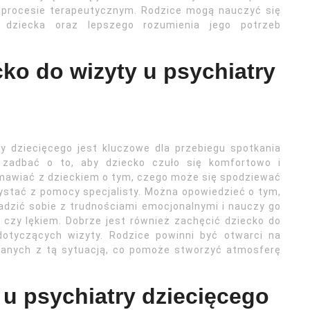
 w procesie terapeutycznym. Rodzice mogą nauczyć się
o dziecka oraz lepszego rozumienia jego potrzeb
ko do wizyty u psychiatry
y dziecięcego jest kluczowe dla przebiegu spotkania
i zadbać o to, aby dziecko czuło się komfortowo i
zmawiać z dzieckiem o tym, czego może się spodziewać
ystać z pomocy specjalisty. Można opowiedzieć o tym,
adzić sobie z trudnościami emocjonalnymi i nauczy go
czy lękiem. Dobrze jest również zachęcić dziecko do
otyczących wizyty. Rodzice powinni być otwarci na
anych z tą sytuacją, co pomoże stworzyć atmosferę
 u psychiatry dziecięcego