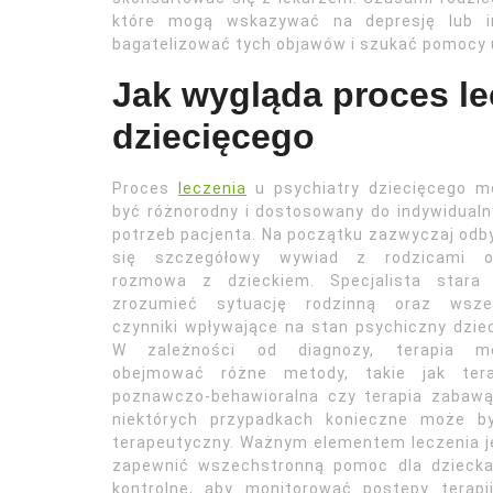
które mogą wskazywać na depresję lub in
bagatelizować tych objawów i szukać pomocy u
Jak wygląda proces le
dziecięcego
Proces
leczenia
u psychiatry dziecięcego m
być różnorodny i dostosowany do indywidual
potrzeb pacjenta. Na początku zazwyczaj od
się szczegółowy wywiad z rodzicami o
rozmowa z dzieckiem. Specjalista stara 
zrozumieć sytuację rodzinną oraz wszel
czynniki wpływające na stan psychiczny dzie
W zależności od diagnozy, terapia m
obejmować różne metody, takie jak tera
poznawczo-behawioralna czy terapia zabawą
niektórych przypadkach konieczne może by
terapeutyczny. Ważnym elementem leczenia je
zapewnić wszechstronną pomoc dla dziecka.
kontrolne, aby monitorować postępy terap