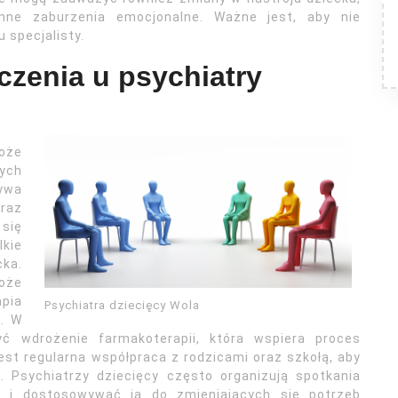
ne zaburzenia emocjonalne. Ważne jest, aby nie
 specjalisty.
czenia u psychiatry
oże
nych
bywa
raz
się
kie
cka.
oże
pia
Psychiatra dziecięcy Wola
. W
ć wdrożenie farmakoterapii, która wspiera proces
st regularna współpraca z rodzicami oraz szkołą, aby
 Psychiatrzy dziecięcy często organizują spotkania
ii i dostosowywać ją do zmieniających się potrzeb