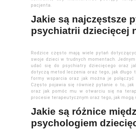
pacjenta.
Jakie są najczęstsze 
psychiatrii dziecięcej 
Rodzice często mają wiele pytań dotyczących 
swoje dzieci w trudnych momentach. Jednym z
udać się do psychiatry dziecięcego oraz ja
dotyczą metod leczenia oraz tego, jak długo t
formy wsparcia oraz jak można je połączyć 
Często pojawia się również pytanie o to, j
oraz jak pomóc mu w otwarciu się na terap
procesie terapeutycznym oraz tego, jak mogą 
Jakie są różnice międ
psychologiem dzieci