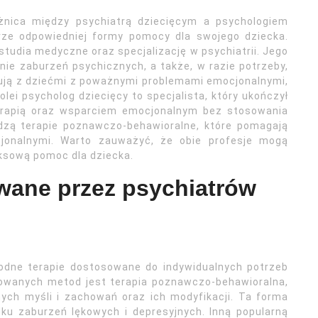
óżnica między psychiatrą dziecięcym a psychologiem
rze odpowiedniej formy pomocy dla swojego dziecka.
 studia medyczne oraz specjalizację w psychiatrii. Jego
ie zaburzeń psychicznych, a także, w razie potrzeby,
cują z dziećmi z poważnymi problemami emocjonalnymi,
olei psycholog dziecięcy to specjalista, który ukończył
 terapią oraz wsparciem emocjonalnym bez stosowania
dzą terapie poznawczo-behawioralne, które pomagają
cjonalnymi. Warto zauważyć, że obie profesje mogą
ksową pomoc dla dziecka.
owane przez psychiatrów
rodne terapie dostosowane do indywidualnych potrzeb
sowanych metod jest terapia poznawczo-behawioralna,
nych myśli i zachowań oraz ich modyfikacji. Ta forma
dku zaburzeń lękowych i depresyjnych. Inną popularną