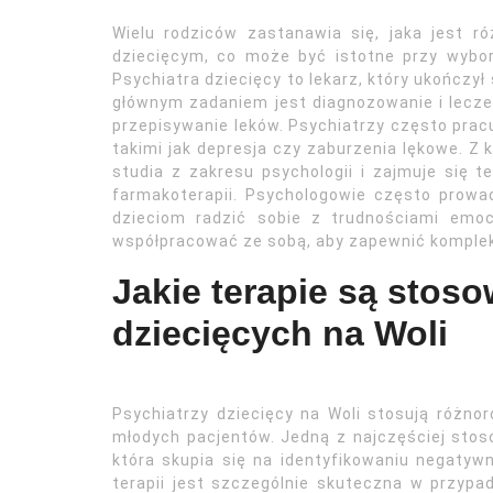
Wielu rodziców zastanawia się, jaka jest r
dziecięcym, co może być istotne przy wybo
Psychiatra dziecięcy to lekarz, który ukończył
głównym zadaniem jest diagnozowanie i leczen
przepisywanie leków. Psychiatrzy często pra
takimi jak depresja czy zaburzenia lękowe. Z k
studia z zakresu psychologii i zajmuje się
farmakoterapii. Psychologowie często prowa
dzieciom radzić sobie z trudnościami emo
współpracować ze sobą, aby zapewnić komple
Jakie terapie są stos
dziecięcych na Woli
Psychiatrzy dziecięcy na Woli stosują różno
młodych pacjentów. Jedną z najczęściej sto
która skupia się na identyfikowaniu negatyw
terapii jest szczególnie skuteczna w przypa