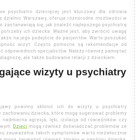
ie psychiatrii dziecięcej jest kluczowy dla zdrowia
z dzielnic Warszawy, oferuje różnorodne możliwości w
o zastanawiają się, jak znaleźć najlepszego psychiatrę
 potrzeby ich dziecka. Ważne jest, aby zwrócić uwagę
a także na jego podejście do pacjentów. Warto poszukać
stępność wizyt. Często pomocne są rekomendacje od
ać odpowiednich specjalistów. Należy również pamiętać
 diagnozę, ale także budowanie relacji z dzieckiem.
ające wizyty u psychiatry
bjawy powinny skłonić ich do wizyty u psychiatry
w zachowaniu dziecka, które mogą sugerować problemy
 nadmierna agresja, lęki, izolacja od rówieśników czy
mowym.
Dzieci
mogą również doświadczać problemów ze
dku zauważenia takich symptomów warto niezwłocznie
ce mogą zauważyć również zmiany w nastroju dziecka,