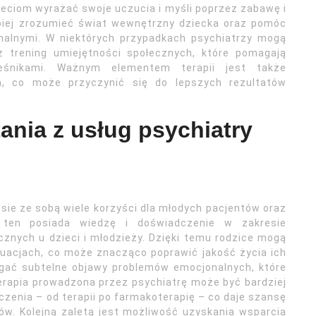
ieciom wyrażać swoje uczucia i myśli poprzez zabawę i
piej zrozumieć świat wewnętrzny dziecka oraz pomóc
nalnymi. W niektórych przypadkach psychiatrzy mogą
z trening umiejętności społecznych, które pomagają
eśnikami. Ważnym elementem terapii jest także
, co może przyczynić się do lepszych rezultatów
tania z usług psychiatry
esie ze sobą wiele korzyści dla młodych pacjentów oraz
a ten posiada wiedzę i doświadczenie w zakresie
znych u dzieci i młodzieży. Dzięki temu rodzice mogą
tuacjach, co może znacząco poprawić jakość życia ich
zegać subtelne objawy problemów emocjonalnych, które
rapia prowadzona przez psychiatrę może być bardziej
zenia – od terapii po farmakoterapię – co daje szansę
ów. Kolejną zaletą jest możliwość uzyskania wsparcia