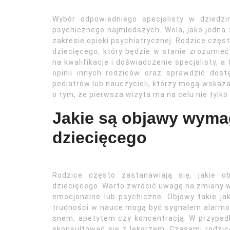
Wybór odpowiedniego specjalisty w dziedzin
psychicznego najmłodszych. Wola, jako jedna 
zakresie opieki psychiatrycznej. Rodzice częst
dziecięcego, który będzie w stanie zrozumieć
na kwalifikacje i doświadczenie specjalisty, 
opinii innych rodziców oraz sprawdzić do
pediatrów lub nauczycieli, którzy mogą wskaz
o tym, że pierwsza wizyta ma na celu nie tylko
Jakie są objawy wymag
dziecięcego
Rodzice często zastanawiają się, jakie o
dziecięcego. Warto zwrócić uwagę na zmiany 
emocjonalne lub psychiczne. Objawy takie jak
trudności w nauce mogą być sygnałem alar
snem, apetytem czy koncentracją. W przypa
skonsultować się z lekarzem. Czasami rodzi