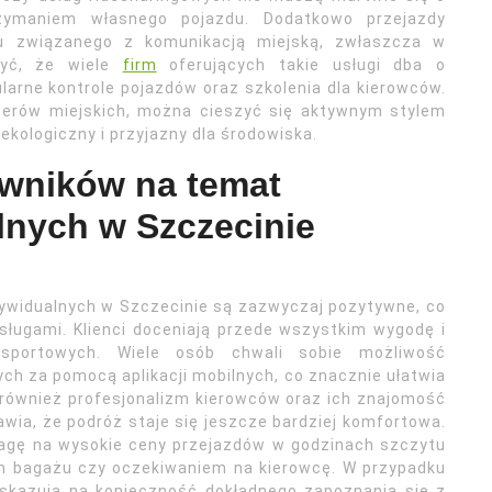
zymaniem własnego pojazdu. Dodatkowo przejazdy
esu związanego z komunikacją miejską, zwłaszcza w
żyć, że wiele
firm
oferujących takie usługi dba o
arne kontrole pojazdów oraz szkolenia dla kierowców.
owerów miejskich, można cieszyć się aktywnym stylem
ekologiczny i przyjazny dla środowiska.
owników na temat
lnych w Szczecinie
ywidualnych w Szczecinie są zazwyczaj pozytywne, co
ługami. Klienci doceniają przede wszystkim wygodę i
nsportowych. Wiele osób chwali sobie możliwość
ch za pomocą aplikacji mobilnych, co znacznie ułatwia
 również profesjonalizm kierowców oraz ich znajomość
rawia, że podróż staje się jeszcze bardziej komfortowa.
uwagę na wysokie ceny przejazdów w godzinach szczytu
m bagażu czy oczekiwaniem na kierowcę. W przypadku
kazują na konieczność dokładnego zapoznania się z