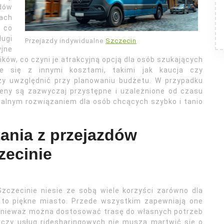
dów
ach
 co
ugi
Przejazdy indywidualne
Szczecin
jne
ków, co czyni je atrakcyjną opcją dla osób szukających
 się z innymi kosztami, takimi jak kaucja czy
eży uwzględnić przy planowaniu budżetu. W przypadku
ceny są zazwyczaj przystępne i uzależnione od czasu
dealnym rozwiązaniem dla osób chcących szybko i tanio
tania z przejazdów
zecinie
zczecinie niesie ze sobą wiele korzyści zarówno dla
 to piękne miasto. Przede wszystkim zapewniają one
ponieważ można dostosować trasę do własnych potrzeb
k czy usług ridesharingowych nie muszą martwić się o