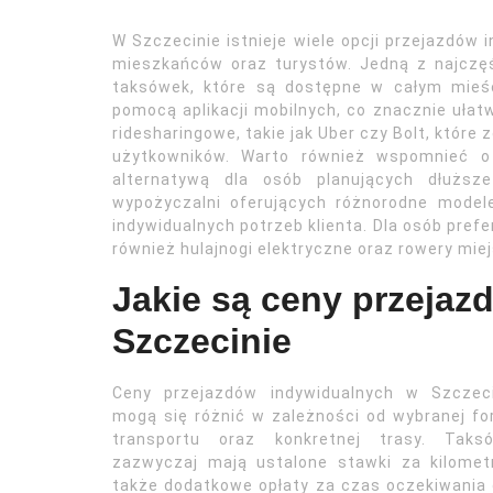
W Szczecinie istnieje wiele opcji przejazdów 
mieszkańców oraz turystów. Jedną z najczęś
taksówek, które są dostępne w całym mieś
pomocą aplikacji mobilnych, co znacznie ułatw
ridesharingowe, takie jak Uber czy Bolt, któr
użytkowników. Warto również wspomnieć o 
alternatywą dla osób planujących dłuższe
wypożyczalni oferujących różnorodne mode
indywidualnych potrzeb klienta. Dla osób pref
również hulajnogi elektryczne oraz rowery mie
Jakie są ceny przeja
Szczecinie
Ceny przejazdów indywidualnych w Szczeci
mogą się różnić w zależności od wybranej f
transportu oraz konkretnej trasy. Taksó
zazwyczaj mają ustalone stawki za kilomet
także dodatkowe opłaty za czas oczekiwania