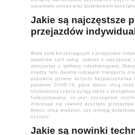
warunkami umowy oraz dodatkowymi kosztami
Jakie są najczęstsze 
przejazdów indywidua
Wiele osób korzystających z przejazdów indy
aspektów tych usług. Jednym z najczęściej 
skorzystać z aplikacji ridesharingowej. Klie
między tymi dwoma rodzajami transportu oraz 
popularne pytanie dotyczy bezpieczeństwa 
pandemii COVID-19, gdzie klienci chcą mie
Użytkownicy często pytają także o dostępność
funkcjonowania, co jest szczególnie istot
interesuje się również kosztami przejazdów
Klienci chcą wiedzieć, czy istnieją dodatk
szczytu.
Jakie są nowinki tech