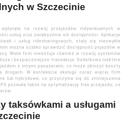
lnych w Szczecinie
 wpłynęła na rozwój przejazdów indywidualnych w
ości usług oraz zwiększenia ich dostępności. Aplikacje
ówek i usług ridesharingowych, stały się niezwykle
ki nim można szybko sprawdzić dostępność pojazdów w
wcy. Wiele firm inwestuje również w rozwój systemów
sze i bezpieczniejsze transakcje. Dodatkowo niektóre
zejazdem z innymi pasażerami, co może obniżyć koszty
 drogach. W kontekście ekologii coraz więcej firm
ne lub hybrydowe, co przyczynia się do zmniejszenia
 GPS pozwala także na optymalizację tras przejazdu, co
żerów.
zy taksówkami a usługami
zczecinie