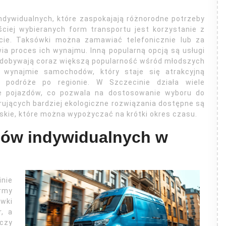
indywidualnych, które zaspokajają różnorodne potrzeby
ciej wybieranych form transportu jest korzystanie z
cie. Taksówki można zamawiać telefonicznie lub za
ia proces ich wynajmu. Inną popularną opcją są usługi
e zdobywają coraz większą popularność wśród młodszych
wynajmie samochodów, który staje się atrakcyjną
 podróże po regionie. W Szczecinie działa wiele
le pojazdów, co pozwala na dostosowanie wyboru do
erujących bardziej ekologiczne rozwiązania dostępne są
jskie, które można wypożyczać na krótki okres czasu.
zdów indywidualnych w
nie
ormy
wki
r, a
 czy