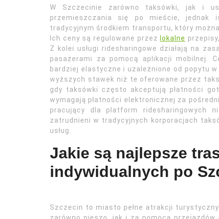
W Szczecinie zarówno taksówki, jak i us
przemieszczania się po mieście, jednak i
tradycyjnym środkiem transportu, który można
Ich ceny są regulowane przez
lokalne
przepisy,
Z kolei usługi ridesharingowe działają na zas
pasażerami za pomocą aplikacji mobilnej. 
bardziej elastyczne i uzależnione od popytu
wyższych stawek niż te oferowane przez taksó
gdy taksówki często akceptują płatności go
wymagają płatności elektronicznej za pośredn
pracujący dla platform ridesharingowych 
zatrudnieni w tradycyjnych korporacjach tak
usług.
Jakie są najlepsze tr
indywidualnych po Sz
Szczecin to miasto pełne atrakcji turystyczn
zarówno pieszo, jak i za pomocą przejazdów i