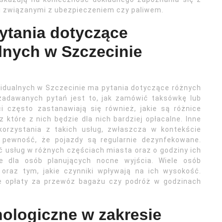
 związanymi z ubezpieczeniem czy paliwem.
pytania dotyczące
lnych w Szczecinie
widualnych w Szczecinie ma pytania dotyczące różnych
zadawanych pytań jest to, jak zamówić taksówkę lub
nci często zastanawiają się również, jakie są różnice
które z nich będzie dla nich bardziej opłacalne. Inne
korzystania z takich usług, zwłaszcza w kontekście
ć pewność, że pojazdy są regularnie dezynfekowane.
 usług w różnych częściach miasta oraz o godziny ich
ne dla osób planujących nocne wyjścia. Wiele osób
 oraz tym, jakie czynniki wpływają na ich wysokość.
owe opłaty za przewóz bagażu czy podróż w godzinach
nologiczne w zakresie