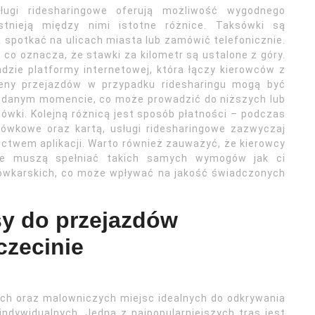
ługi ridesharingowe oferują możliwość wygodnego
stnieją między nimi istotne różnice. Taksówki są
 spotkać na ulicach miasta lub zamówić telefonicznie.
 co oznacza, że stawki za kilometr są ustalone z góry.
adzie platformy internetowej, która łączy kierowców z
Ceny przejazdów w przypadku ridesharingu mogą być
 w danym momencie, co może prowadzić do niższych lub
wki. Kolejną różnicą jest sposób płatności – podczas
tówkowe oraz kartą, usługi ridesharingowe zazwyczaj
ictwem aplikacji. Warto również zauważyć, że kierowcy
nie muszą spełniać takich samych wymogów jak ci
sówkarskich, co może wpływać na jakość świadczonych
asy do przejazdów
czecinie
ych oraz malowniczych miejsc idealnych do odkrywania
ndywidualnych. Jedną z najpopularniejszych tras jest