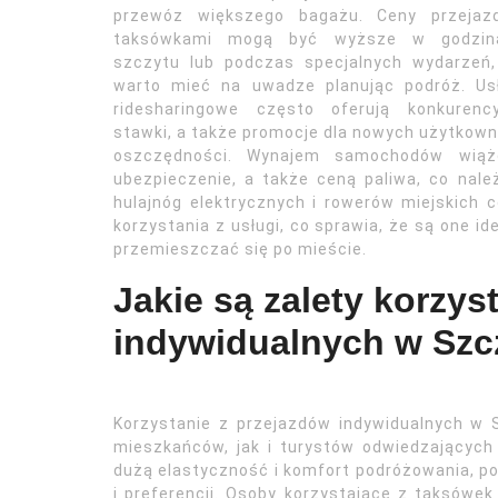
przewóz większego bagażu. Ceny przejaz
taksówkami mogą być wyższe w godzin
szczytu lub podczas specjalnych wydarzeń,
warto mieć na uwadze planując podróż. Usł
ridesharingowe często oferują konkurency
stawki, a także promocje dla nowych użytkowni
oszczędności. Wynajem samochodów wiąże
ubezpieczenie, a także ceną paliwa, co nal
hulajnóg elektrycznych i rowerów miejskich 
korzystania z usługi, co sprawia, że są one i
przemieszczać się po mieście.
Jakie są zalety korzys
indywidualnych w Szc
Korzystanie z przejazdów indywidualnych w S
mieszkańców, jak i turystów odwiedzających
dużą elastyczność i komfort podróżowania, 
i preferencji. Osoby korzystające z taksówe