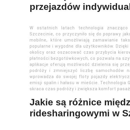
przejazdów indywidua
W ostatnich latach technologia znacząco
Szczecinie, co przyczyniło się do poprawy jak
mobilne, które umożliwiają zamawianie taks
popularne i wygodne dla użytkowników. Dzię
okolicy oraz oszacować czas przybycia kiero
płatności bezgotówkowych, co pozwala na szyb
aplikacje oferują możliwość dzielenia się pr
podróży i zmniejszyć liczbę samochodów na
wprowadza do swojej floty pojazdy elektrycz
emisji spalin i hałasu w mieście. Technologia
skraca czas podróży i zwiększa komfort pasa
Jakie są różnice międ
ridesharingowymi w S