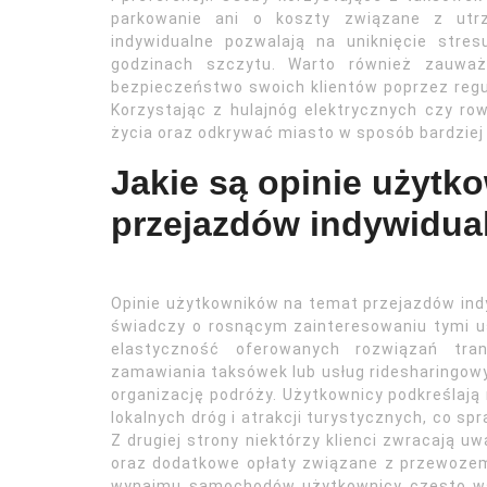
parkowanie ani o koszty związane z utr
indywidualne pozwalają na uniknięcie str
godzinach szczytu. Warto również zauwa
bezpieczeństwo swoich klientów poprzez regul
Korzystając z hulajnóg elektrycznych czy r
życia oraz odkrywać miasto w sposób bardziej 
Jakie są opinie użytk
przejazdów indywidua
Opinie użytkowników na temat przejazdów ind
świadczy o rosnącym zainteresowaniu tymi us
elastyczność oferowanych rozwiązań tra
zamawiania taksówek lub usług ridesharingowy
organizację podróży. Użytkownicy podkreślają
lokalnych dróg i atrakcji turystycznych, co sp
Z drugiej strony niektórzy klienci zwracają 
oraz dodatkowe opłaty związane z przewoze
wynajmu samochodów użytkownicy często ws