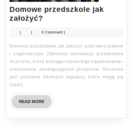
Domowe przedszkole jak
Domowe
założyć?
przedszkole
|
|
0 Comment
|
jak
założyć?
Domowe przedszkole jak założyć podstawy prawne
i organizacyjne Założenie domowego przedszkola
to proces, który wymaga starannego zaplanowania i
zrozumienia obowiązujących przepisów. Kluczowe
jest poznanie lokalnych regulacji, które mogą się
różnić
READ
READ MORE
MORE