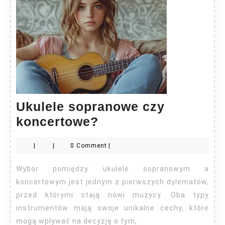
Ukulele sopranowe czy
Ukulele
koncertowe?
sopranowe
|
|
0 Comment
|
czy
koncertowe?
Wybór pomiędzy ukulele sopranowym a
koncertowym jest jednym z pierwszych dylematów,
przed którymi stają nowi muzycy. Oba typy
instrumentów mają swoje unikalne cechy, które
mogą wpływać na decyzję o tym,