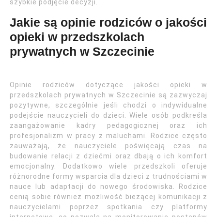
szybkie podjęcie decyzji.
Jakie są opinie rodziców o jakości
opieki w przedszkolach
prywatnych w Szczecinie
Opinie rodziców dotyczące jakości opieki w
przedszkolach prywatnych w Szczecinie są zazwyczaj
pozytywne, szczególnie jeśli chodzi o indywidualne
podejście nauczycieli do dzieci. Wiele osób podkreśla
zaangażowanie kadry pedagogicznej oraz ich
profesjonalizm w pracy z maluchami. Rodzice często
zauważają, że nauczyciele poświęcają czas na
budowanie relacji z dziećmi oraz dbają o ich komfort
emocjonalny. Dodatkowo wiele przedszkoli oferuje
różnorodne formy wsparcia dla dzieci z trudnościami w
nauce lub adaptacji do nowego środowiska. Rodzice
cenią sobie również możliwość bieżącej komunikacji z
nauczycielami poprzez spotkania czy platformy