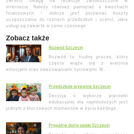
zwrócić uwagę na recenzje zamieszczone w
internecie. Należy również pamiętać o kwestiach
finansowych – dobrze jest porównać koszty
uczęszczania do różnych przedszkoli i ocenić, jakie
usługi są zawarte w cenie czesnego.
Zobacz także
Rozwód Szczecin
Rozwód to trudny proces, który
często wiąże się z wieloma
emocjami oraz zawirowaniami życiowymi. W…
Przedszkole prywatne Szczecin
Decyzja o wyborze placówki
edukacyjnej dla najmłodszych jest
jednym z kluczowych momentów w życiu każdego…
Prywatne domy opieki Szczecin