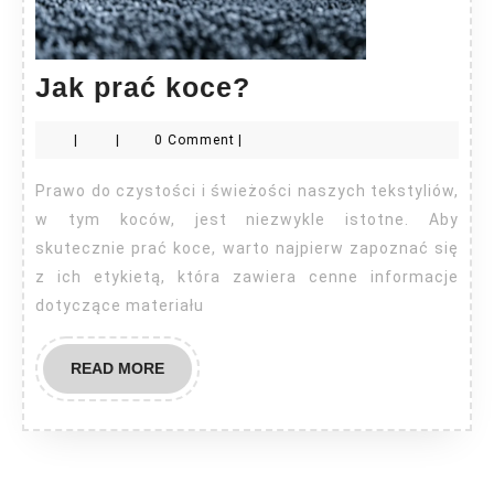
Jak
Jak prać koce?
prać
|
|
0 Comment
|
koce?
Prawo do czystości i świeżości naszych tekstyliów,
w tym koców, jest niezwykle istotne. Aby
skutecznie prać koce, warto najpierw zapoznać się
z ich etykietą, która zawiera cenne informacje
dotyczące materiału
READ
READ MORE
MORE