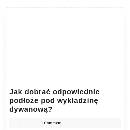
Jak dobrać odpowiednie
podłoże pod wykładzinę
Jak
dywanową?
dobrać
|
|
0 Comment
|
odpowiednie