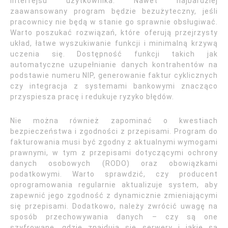
interfejsu użytkownika. Nawet najbardziej
zaawansowany program będzie bezużyteczny, jeśli
pracownicy nie będą w stanie go sprawnie obsługiwać.
Warto poszukać rozwiązań, które oferują przejrzysty
układ, łatwe wyszukiwanie funkcji i minimalną krzywą
uczenia się. Dostępność funkcji takich jak
automatyczne uzupełnianie danych kontrahentów na
podstawie numeru NIP, generowanie faktur cyklicznych
czy integracja z systemami bankowymi znacząco
przyspiesza pracę i redukuje ryzyko błędów.
Nie można również zapominać o kwestiach
bezpieczeństwa i zgodności z przepisami. Program do
fakturowania musi być zgodny z aktualnymi wymogami
prawnymi, w tym z przepisami dotyczącymi ochrony
danych osobowych (RODO) oraz obowiązkami
podatkowymi. Warto sprawdzić, czy producent
oprogramowania regularnie aktualizuje system, aby
zapewnić jego zgodność z dynamicznie zmieniającymi
się przepisami. Dodatkowo, należy zwrócić uwagę na
sposób przechowywania danych – czy są one
szyfrowane, gdzie znajdują się serwery i jakie są