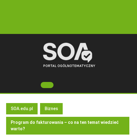
Skip
to
content
Open
Button
SOA.edu.pl
Biznes
Program do fakturowania – co na ten temat wiedzieć
warto?