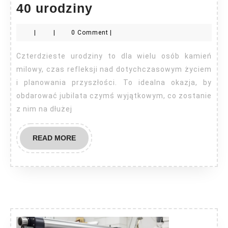
Prezenty
40 urodziny
personalizowane
|
|
0 Comment
|
na
40
Czterdzieste urodziny to dla wielu osób kamień
urodziny
milowy, czas refleksji nad dotychczasowym życiem
i planowania przyszłości. To idealna okazja, by
obdarować jubilata czymś wyjątkowym, co zostanie
z nim na dłużej
READ
READ MORE
MORE