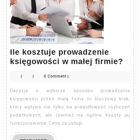
Ile kosztuje prowadzenie
Ile
księgowości w małej firmie?
kosz
|
|
0 Comment
|
pro
ksi
Decyzja o wyborze sposobu prowadzenia
w
księgowości przez małą firmę to kluczowy krok,
mał
który wpływa nie tylko na prawidłowość rozliczeń
podatkowych, ale również na ogólne koszty jej
firm
funkcjonowania. Cena za usługi