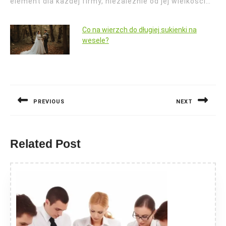
element dla każdej firmy, niezależnie od jej wielkości…
Co na wierzch do długiej sukienki na
wesele?
Nawigacja
wpisu
PREVIOUS
NEXT
Previous
Next
post:
post:
Related Post