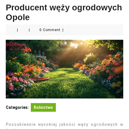
Producent węży ogrodowych
Opole
|
|
0 Comment
|
Categories:
Rolnictwo
Poszukiwanie wysokiej jakości węży ogrodowych w