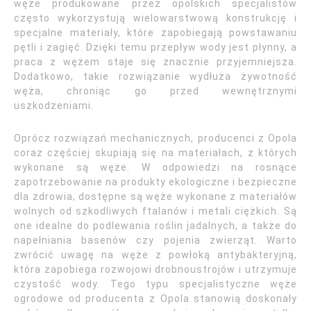
węże produkowane przez opolskich specjalistów
często wykorzystują wielowarstwową konstrukcję i
specjalne materiały, które zapobiegają powstawaniu
pętli i zagięć. Dzięki temu przepływ wody jest płynny, a
praca z wężem staje się znacznie przyjemniejsza.
Dodatkowo, takie rozwiązanie wydłuża żywotność
węża, chroniąc go przed wewnętrznymi
uszkodzeniami.
Oprócz rozwiązań mechanicznych, producenci z Opola
coraz częściej skupiają się na materiałach, z których
wykonane są węże. W odpowiedzi na rosnące
zapotrzebowanie na produkty ekologiczne i bezpieczne
dla zdrowia, dostępne są węże wykonane z materiałów
wolnych od szkodliwych ftalanów i metali ciężkich. Są
one idealne do podlewania roślin jadalnych, a także do
napełniania basenów czy pojenia zwierząt. Warto
zwrócić uwagę na węże z powłoką antybakteryjną,
która zapobiega rozwojowi drobnoustrojów i utrzymuje
czystość wody. Tego typu specjalistyczne węże
ogrodowe od producenta z Opola stanowią doskonały