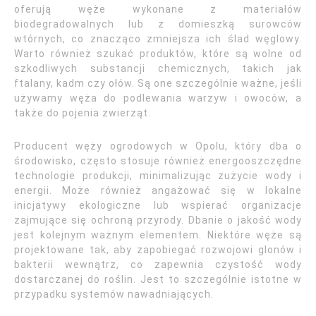
oferują węże wykonane z materiałów
biodegradowalnych lub z domieszką surowców
wtórnych, co znacząco zmniejsza ich ślad węglowy.
Warto również szukać produktów, które są wolne od
szkodliwych substancji chemicznych, takich jak
ftalany, kadm czy ołów. Są one szczególnie ważne, jeśli
używamy węża do podlewania warzyw i owoców, a
także do pojenia zwierząt.
Producent węży ogrodowych w Opolu, który dba o
środowisko, często stosuje również energooszczędne
technologie produkcji, minimalizując zużycie wody i
energii. Może również angażować się w lokalne
inicjatywy ekologiczne lub wspierać organizacje
zajmujące się ochroną przyrody. Dbanie o jakość wody
jest kolejnym ważnym elementem. Niektóre węże są
projektowane tak, aby zapobiegać rozwojowi glonów i
bakterii wewnątrz, co zapewnia czystość wody
dostarczanej do roślin. Jest to szczególnie istotne w
przypadku systemów nawadniających.