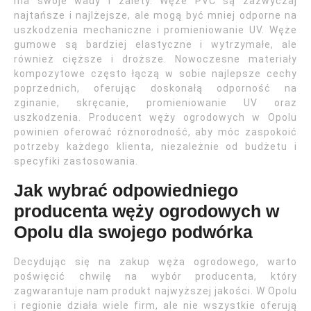
ma swoje wady i zalety. Węże PVC są zazwyczaj
najtańsze i najlżejsze, ale mogą być mniej odporne na
uszkodzenia mechaniczne i promieniowanie UV. Węże
gumowe są bardziej elastyczne i wytrzymałe, ale
również cięższe i droższe. Nowoczesne materiały
kompozytowe często łączą w sobie najlepsze cechy
poprzednich, oferując doskonałą odporność na
zginanie, skręcanie, promieniowanie UV oraz
uszkodzenia. Producent węży ogrodowych w Opolu
powinien oferować różnorodność, aby móc zaspokoić
potrzeby każdego klienta, niezależnie od budżetu i
specyfiki zastosowania.
Jak wybrać odpowiedniego
producenta węży ogrodowych w
Opolu dla swojego podwórka
Decydując się na zakup węża ogrodowego, warto
poświęcić chwilę na wybór producenta, który
zagwarantuje nam produkt najwyższej jakości. W Opolu
i regionie działa wiele firm, ale nie wszystkie oferują