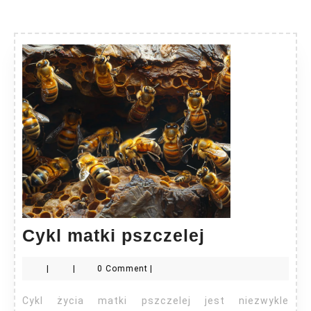
Cykl
Cykl matki pszczelej
matki
|
|
0 Comment
|
pszczelej
Cykl życia matki pszczelej jest niezwykle