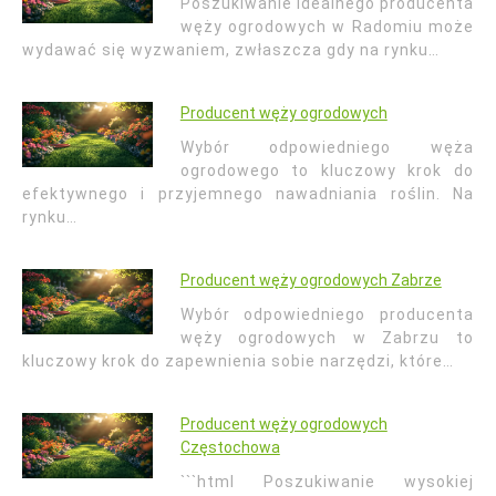
Poszukiwanie idealnego producenta
węży ogrodowych w Radomiu może
wydawać się wyzwaniem, zwłaszcza gdy na rynku…
Producent węży ogrodowych
Wybór odpowiedniego węża
ogrodowego to kluczowy krok do
efektywnego i przyjemnego nawadniania roślin. Na
rynku…
Producent węży ogrodowych Zabrze
Wybór odpowiedniego producenta
węży ogrodowych w Zabrzu to
kluczowy krok do zapewnienia sobie narzędzi, które…
Producent węży ogrodowych
Częstochowa
```html Poszukiwanie wysokiej