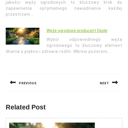
jakości węży ogrodowych to kluczowy krok do
zapewnienia optymalnego nawadniania każdej
przestrzeni…
Węże ogrodowe producent Opole
Wybór odpowiedniego węża
ogrodowego to kluczowy element
dbania o piękno i zdrowie roślin. Wbrew pozorom,…
Nawigacja
wpisu
PREVIOUS
NEXT
Previous
Next
post:
post:
Related Post