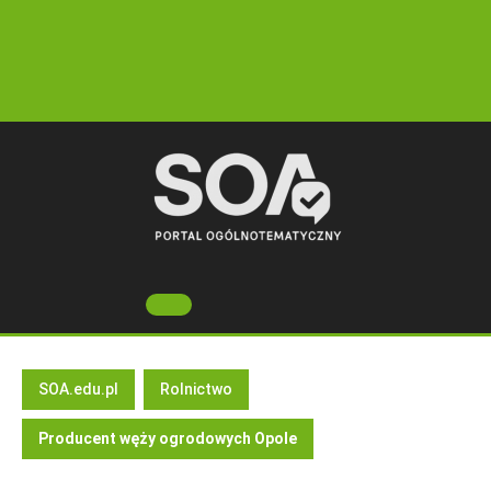
Skip
to
content
Open
Button
SOA.edu.pl
Rolnictwo
Producent węży ogrodowych Opole