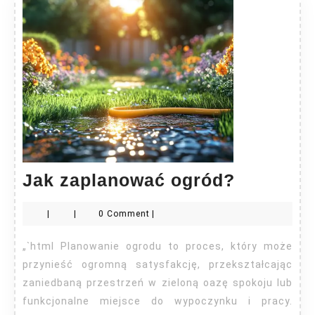
Jak
Jak zaplanować ogród?
zaplano
|
|
0 Comment
|
ogród?
„`html Planowanie ogrodu to proces, który może
przynieść ogromną satysfakcję, przekształcając
zaniedbaną przestrzeń w zieloną oazę spokoju lub
funkcjonalne miejsce do wypoczynku i pracy.