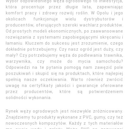
Wybór odpowiedniego węża ogrodowego to inwestycja,
która procentuje przez długie lata, zapewniając
komfort pracy i zdrowy rozwój roślin. W Opolu i jego
okolicach funkcjonuje wielu dystrybutorów i
producentów, oferujących szeroki wachlarz produktów.
Od prostych modeli ekonomicznych, po zaawansowane
rozwiązania z systemami zapobiegającymi skręcaniu i
łamaniu. Kluczem do sukcesu jest zrozumienie, czego
dokładnie potrzebujemy. Czy nasz ogród jest duży, czy
mały? Czy potrzebujemy węża do podlewania trawnika,
warzywnika, czy może do mycia samochodu?
Odpowiedzi na te pytania pomogą nam zawęzić pole
poszukiwań i skupić się na produktach, które najlepiej
spełnią nasze oczekiwania. Warto również zwrócić
uwagę na certyfikaty jakości i gwarancje oferowane
przez producentów, które są potwierdzeniem
solidności wykonania.
Rynek węży ogrodowych jest niezwykle zróżnicowany.
Znajdziemy tu produkty wykonane z PVC, gumy, czy też
nowoczesnych kompozytów. Każdy z tych materiałów