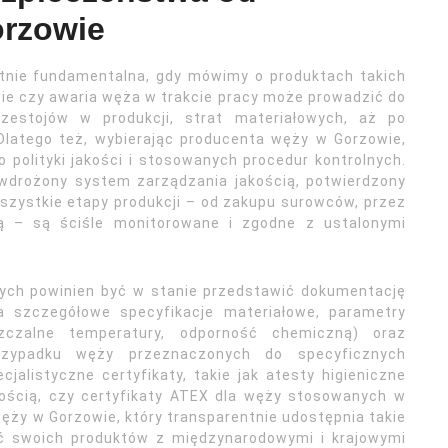
orzowie
utnie fundamentalna, gdy mówimy o produktach takich
ie czy awaria węża w trakcie pracy może prowadzić do
estojów w produkcji, strat materiałowych, aż po
 Dlatego też, wybierając producenta węży w Gorzowie,
polityki jakości i stosowanych procedur kontrolnych.
 wdrożony system zarządzania jakością, potwierdzony
wszystkie etapy produkcji – od zakupu surowców, przez
wą – są ściśle monitorowane i zgodne z ustalonymi
ych powinien być w stanie przedstawić dokumentację
a szczegółowe specyfikacje materiałowe, parametry
szczalne temperatury, odporność chemiczną) oraz
rzypadku węży przeznaczonych do specyficznych
alistyczne certyfikaty, takie jak atesty higieniczne
ością, czy certyfikaty ATEX dla węży stosowanych w
ży w Gorzowie, który transparentnie udostępnia takie
ść swoich produktów z międzynarodowymi i krajowymi