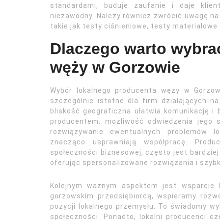
standardami, buduje zaufanie i daje klie
niezawodny. Należy również zwrócić uwagę na 
takie jak testy ciśnieniowe, testy materiałow
Dlaczego warto wybra
węży w Gorzowie
Wybór lokalnego producenta węży w Gorzow
szczególnie istotne dla firm działających n
bliskość geograficzna ułatwia komunikację i 
producentem, możliwość odwiedzenia jego s
rozwiązywanie ewentualnych problemów log
znacząco usprawniają współpracę. Produ
społeczności biznesowej, często jest bardziej 
oferując spersonalizowane rozwiązania i szyb
Kolejnym ważnym aspektem jest wsparcie l
gorzowskim przedsiębiorcą, wspieramy rozwój
pozycji lokalnego przemysłu. To świadomy wybó
społeczności. Ponadto, lokalni producenci cz