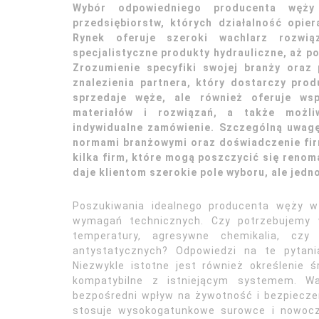
Wybór odpowiedniego producenta węż
przedsiębiorstw, których działalność opie
Rynek oferuje szeroki wachlarz rozwi
specjalistyczne produkty hydrauliczne, aż 
Zrozumienie specyfiki swojej branży oraz
znalezienia partnera, który dostarczy prod
sprzedaje węże, ale również oferuje ws
materiałów i rozwiązań, a także możli
indywidualne zamówienie. Szczególną uwagę
normami branżowymi oraz doświadczenie fir
kilka firm, które mogą poszczycić się renom
daje klientom szerokie pole wyboru, ale jedn
Poszukiwania idealnego producenta węży w
wymagań technicznych. Czy potrzebujemy w
temperatury, agresywne chemikalia, czy
antystatycznych? Odpowiedzi na te pytan
Niezwykle istotne jest również określenie ś
kompatybilne z istniejącym systemem. W
bezpośredni wpływ na żywotność i bezpiecze
stosuje wysokogatunkowe surowce i nowocze