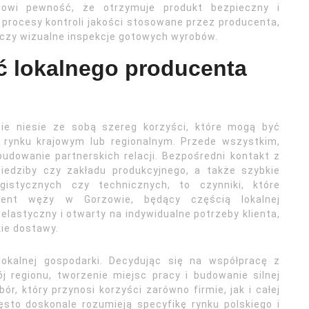
ntowi pewność, że otrzymuje produkt bezpieczny i
procesy kontroli jakości stosowane przez producenta,
e czy wizualne inspekcje gotowych wyrobów.
ć lokalnego producenta
ie niesie ze sobą szereg korzyści, które mogą być
a rynku krajowym lub regionalnym. Przede wszystkim,
budowanie partnerskich relacji. Bezpośredni kontakt z
iedziby czy zakładu produkcyjnego, a także szybkie
istycznych czy technicznych, to czynniki, które
cent węży w Gorzowie, będący częścią lokalnej
elastyczny i otwarty na indywidualne potrzeby klienta,
kie dostawy.
okalnej gospodarki. Decydując się na współpracę z
 regionu, tworzenie miejsc pracy i budowanie silnej
r, który przynosi korzyści zarówno firmie, jak i całej
ęsto doskonale rozumieją specyfikę rynku polskiego i