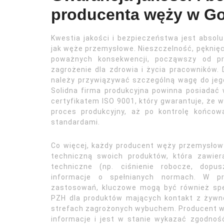
producenta węży w G
Kwestia jakości i bezpieczeństwa jest absol
jak węże przemysłowe. Nieszczelność, pęknięc
poważnych konsekwencji, począwszy od prz
zagrożenie dla zdrowia i życia pracowników.
należy przywiązywać szczególną wagę do jego 
Solidna firma produkcyjna powinna posiadać
certyfikatem ISO 9001, który gwarantuje, że 
proces produkcyjny, aż po kontrolę końco
standardami.
Co więcej, każdy producent węży przemysłow
techniczną swoich produktów, która zawier
techniczne (np. ciśnienie robocze, dopu
informacje o spełnianych normach. W p
zastosowań, kluczowe mogą być również specj
PZH dla produktów mających kontakt z żywn
strefach zagrożonych wybuchem. Producent wę
informacje i jest w stanie wykazać zgodno