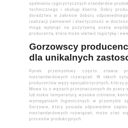
spełnieniu rygorystycznych standardów produkc
technicznego i obsługi klienta. Dobry pr
doradztwo w zakresie doboru odpowiedniego
realizacji zamówień i elastyczność w dostosow
mogą wpłynąć na pozytywną ocenę współpr
producenta, która może ułatwić logistykę i e
Gorzowscy producenci
dla unikalnych zasto
Rynek przemysłowy często stawia pr
niestandardowych rozwiązań. W takich sytu
producentów węży specjalistycznych, którzy 
Mowa tu o wężach przeznaczonych do pracy w
lub niskie temperatury, wysokie ciśnienie, ko
wymaganiach higienicznych w przemyśle 
Gorzowie, który posiada odpowiednie zaple
niestandardowych rozwiązań, może stać si
procesów produkcyjnych.