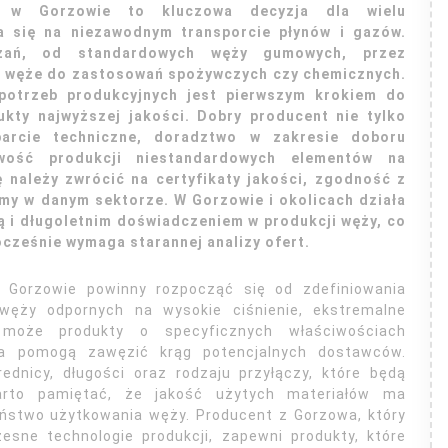
y w Gorzowie to kluczowa decyzja dla wielu
ra się na niezawodnym transporcie płynów i gazów.
ązań, od standardowych węży gumowych, przez
po węże do zastosowań spożywczych czy chemicznych.
 potrzeb produkcyjnych jest pierwszym krokiem do
ukty najwyższej jakości. Dobry producent nie tylko
parcie techniczne, doradztwo w zakresie doboru
wość produkcji niestandardowych elementów na
 należy zwrócić na certyfikaty jakości, zgodność z
my w danym sektorze. W Gorzowie i okolicach działa
ą i długoletnim doświadczeniem w produkcji węży, co
ocześnie wymaga starannej analizy ofert.
 Gorzowie powinny rozpocząć się od zdefiniowania
ęży odpornych na wysokie ciśnienie, ekstremalne
 może produkty o specyficznych właściwościach
ia pomogą zawęzić krąg potencjalnych dostawców.
rednicy, długości oraz rodzaju przyłączy, które będą
arto pamiętać, że jakość użytych materiałów ma
ństwo użytkowania węży. Producent z Gorzowa, który
sne technologie produkcji, zapewni produkty, które