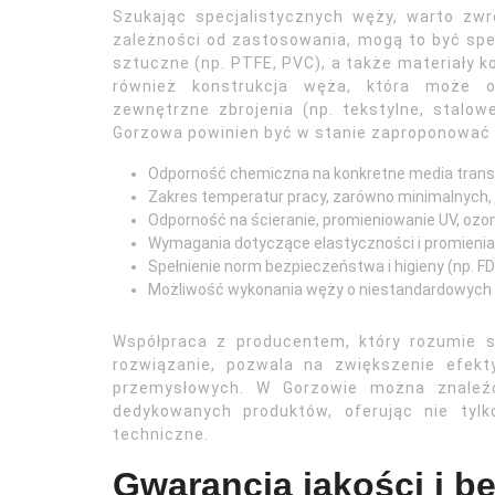
Szukając specjalistycznych węży, warto zw
zależności od zastosowania, mogą to być spe
sztuczne (np. PTFE, PVC), a także materiały
również konstrukcja węża, która może o
zewnętrzne zbrojenia (np. tekstylne, stalow
Gorzowa powinien być w stanie zaproponować ro
Odporność chemiczna na konkretne media tran
Zakres temperatur pracy, zarówno minimalnych, 
Odporność na ścieranie, promieniowanie UV, ozon
Wymagania dotyczące elastyczności i promienia 
Spełnienie norm bezpieczeństwa i higieny (np. FD
Możliwość wykonania węży o niestandardowych ś
Współpraca z producentem, który rozumie sp
rozwiązanie, pozwala na zwiększenie efek
przemysłowych. W Gorzowie można znaleźć 
dedykowanych produktów, oferując nie tyl
techniczne.
Gwarancja jakości i b