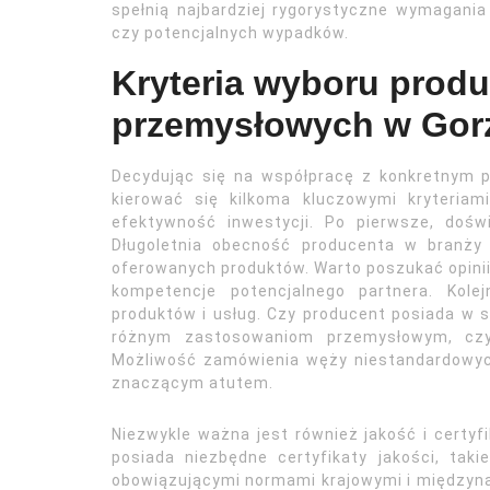
spełnią najbardziej rygorystyczne wymagania 
czy potencjalnych wypadków.
Kryteria wyboru prod
przemysłowych w Gor
Decydując się na współpracę z konkretnym
kierować się kilkoma kluczowymi kryteriam
efektywność inwestycji. Po pierwsze, dośw
Długoletnia obecność producenta w branży ś
oferowanych produktów. Warto poszukać opinii,
kompetencje potencjalnego partnera. Kol
produktów i usług. Czy producent posiada w 
różnym zastosowaniom przemysłowym, czy 
Możliwość zamówienia węży niestandardowych
znaczącym atutem.
Niezwykle ważna jest również jakość i certyf
posiada niezbędne certyfikaty jakości, tak
obowiązującymi normami krajowymi i międzynar