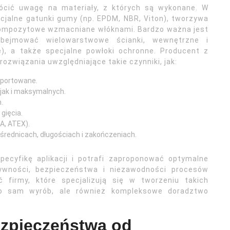
rócić uwagę na materiały, z których są wykonane. W
cjalne gatunki gumy (np. EPDM, NBR, Viton), tworzywa
 kompozytowe wzmacniane włóknami. Bardzo ważna jest
bejmować wielowarstwowe ścianki, wewnętrzne i
e), a także specjalne powłoki ochronne. Producent z
związania uwzględniające takie czynniki, jak:
sportowane.
jak i maksymalnych.
.
gięcia.
A, ATEX).
rednicach, długościach i zakończeniach.
ecyfikę aplikacji i potrafi zaproponować optymalne
tywności, bezpieczeństwa i niezawodności procesów
firmy, które specjalizują się w tworzeniu takich
ko sam wyrób, ale również kompleksowe doradztwo
ezpieczeństwa od