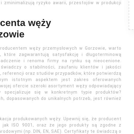
i zminimalizują ryzyko awarii, przestojów w produkcji
ucenta węży
zowie
 producentem węży przemysłowych w Gorzowie, warto
i, które zagwarantują satysfakcję i długoterminową
iadczenie i renoma firmy na rynku są nieocenione.
wiadczy o stabilności, zaufaniu klientów i jakości
 referencji oraz studiów przypadków, które potwierdzą
ejnym istotnym aspektem jest zakres oferowanych
swojej ofercie szeroki asortyment węży odpowiadający
specjalizuje się w konkretnym typie produktów?
, dopasowanych do unikalnych potrzeb, jest również
ikacja produkowanych węży. Upewnij się, że producent
ie jak ISO 9001, oraz że jego produkty są zgodne z
odowymi (np. DIN, EN, SAE). Certyfikaty te świadczą o