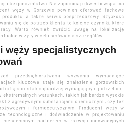
ji i bezpieczeństwa. Nie zapominaj o kwestii wsparcia
oducent węży w Gorzowie powinien oferować fachowe
 produktu, a także serwis posprzedażowy. Szybkość
aniu się do potrzeb klienta to kolejne czynniki, które
acy. Warto również zwrócić uwagę na lokalizację
wentualne wizyty w celu omówienia szczegółów.
 węży specjalistycznych
sowań
zed przedsiębiorstwami wyzwania wymagające
acjach kluczowe staje się znalezienie gorzowskich
potrafią sprostać najbardziej wymagającym potrzebom.
 ekstremalnych warunkach, takich jak bardzo wysokie
ntakt z agresywnymi substancjami chemicznymi, czy też
spożywczym i farmaceutycznym. Producent węży w
cze technologiczne i doświadczenie w projektowaniu
ę nieocenionym partnerem w rozwoju innowacyjnych