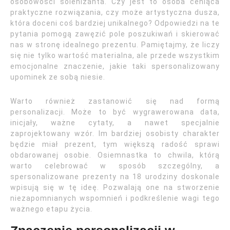
osobowości solenizanta. Czy jest to osoba ceniąca
praktyczne rozwiązania, czy może artystyczna dusza,
która doceni coś bardziej unikalnego? Odpowiedzi na te
pytania pomogą zawęzić pole poszukiwań i skierować
nas w stronę idealnego prezentu. Pamiętajmy, że liczy
się nie tylko wartość materialna, ale przede wszystkim
emocjonalne znaczenie, jakie taki spersonalizowany
upominek ze sobą niesie.
Warto również zastanowić się nad formą
personalizacji. Może to być wygrawerowana data,
inicjały, ważne cytaty, a nawet specjalnie
zaprojektowany wzór. Im bardziej osobisty charakter
będzie miał prezent, tym większą radość sprawi
obdarowanej osobie. Osiemnastka to chwila, którą
warto celebrować w sposób szczególny, a
spersonalizowane prezenty na 18 urodziny doskonale
wpisują się w tę ideę. Pozwalają one na stworzenie
niezapomnianych wspomnień i podkreślenie wagi tego
ważnego etapu życia.