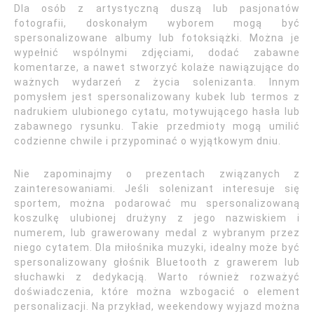
Dla osób z artystyczną duszą lub pasjonatów
fotografii, doskonałym wyborem mogą być
spersonalizowane albumy lub fotoksiążki. Można je
wypełnić wspólnymi zdjęciami, dodać zabawne
komentarze, a nawet stworzyć kolaże nawiązujące do
ważnych wydarzeń z życia solenizanta. Innym
pomysłem jest spersonalizowany kubek lub termos z
nadrukiem ulubionego cytatu, motywującego hasła lub
zabawnego rysunku. Takie przedmioty mogą umilić
codzienne chwile i przypominać o wyjątkowym dniu.
Nie zapominajmy o prezentach związanych z
zainteresowaniami. Jeśli solenizant interesuje się
sportem, można podarować mu spersonalizowaną
koszulkę ulubionej drużyny z jego nazwiskiem i
numerem, lub grawerowany medal z wybranym przez
niego cytatem. Dla miłośnika muzyki, idealny może być
spersonalizowany głośnik Bluetooth z grawerem lub
słuchawki z dedykacją. Warto również rozważyć
doświadczenia, które można wzbogacić o element
personalizacji. Na przykład, weekendowy wyjazd można