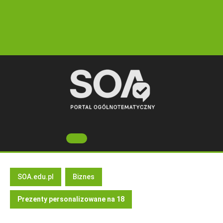
Skip
to
content
Open
Button
SOA.edu.pl
Biznes
Prezenty personalizowane na 18