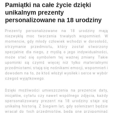
Pamiątki na całe życie dzięki
unikalnym prezenty
personalizowane na 18 urodziny
Prezenty personalizowane na 18 urodziny mają
niezwykłą moc tworzenia trwałych wspomnień. W
momencie, gdy młody człowiek wchodzi w dorosłość,
otrzymanie przedmiotu, który został stworzony
specjalnie dla niego, z myślą o jego indywidualności,
może stać się symbolem tej ważnej zmiany. Takie
upominki są czymś więcej niż tylko materialnymi
przedmiotami; stają się nośnikami emocji, wspomnień i
dowodem na to, że ktoś włożył wysiłek i serce w wybór
czegoś wyjątkowego.
Dzięki możliwości umieszczenia na prezencie daty,
inicjałów, cytatu czy nawet wspólnego zdjęcia, każdy
spersonalizowany prezent na 18 urodziny staje się
unikalną historią. Z biegiem lat, gdy solenizant będzie
wracał do tych przedmiotów, będą one przypominać