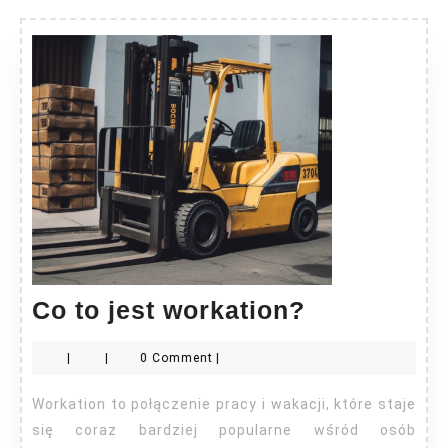
Co
Co to jest workation?
to
|
|
0 Comment
|
jest
workation?
Workation to połączenie pracy i wakacji, które staje
się coraz bardziej popularne wśród osób