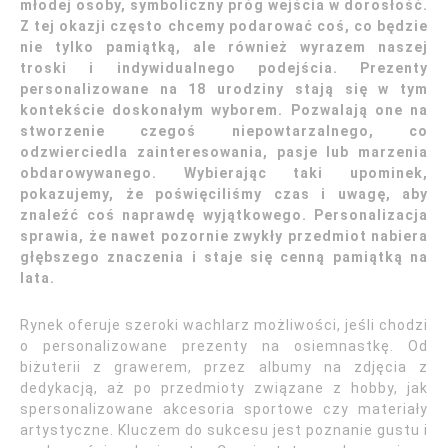
młodej osoby, symboliczny próg wejścia w dorosłość.
Z tej okazji często chcemy podarować coś, co będzie
nie tylko pamiątką, ale również wyrazem naszej
troski i indywidualnego podejścia. Prezenty
personalizowane na 18 urodziny stają się w tym
kontekście doskonałym wyborem. Pozwalają one na
stworzenie czegoś niepowtarzalnego, co
odzwierciedla zainteresowania, pasje lub marzenia
obdarowywanego. Wybierając taki upominek,
pokazujemy, że poświęciliśmy czas i uwagę, aby
znaleźć coś naprawdę wyjątkowego. Personalizacja
sprawia, że nawet pozornie zwykły przedmiot nabiera
głębszego znaczenia i staje się cenną pamiątką na
lata.
Rynek oferuje szeroki wachlarz możliwości, jeśli chodzi
o personalizowane prezenty na osiemnastkę. Od
biżuterii z grawerem, przez albumy na zdjęcia z
dedykacją, aż po przedmioty związane z hobby, jak
spersonalizowane akcesoria sportowe czy materiały
artystyczne. Kluczem do sukcesu jest poznanie gustu i