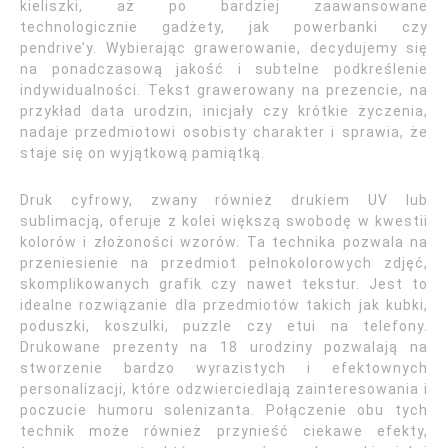
kieliszki, aż po bardziej zaawansowane
technologicznie gadżety, jak powerbanki czy
pendrive’y. Wybierając grawerowanie, decydujemy się
na ponadczasową jakość i subtelne podkreślenie
indywidualności. Tekst grawerowany na prezencie, na
przykład data urodzin, inicjały czy krótkie życzenia,
nadaje przedmiotowi osobisty charakter i sprawia, że
staje się on wyjątkową pamiątką.
Druk cyfrowy, zwany również drukiem UV lub
sublimacją, oferuje z kolei większą swobodę w kwestii
kolorów i złożoności wzorów. Ta technika pozwala na
przeniesienie na przedmiot pełnokolorowych zdjęć,
skomplikowanych grafik czy nawet tekstur. Jest to
idealne rozwiązanie dla przedmiotów takich jak kubki,
poduszki, koszulki, puzzle czy etui na telefony.
Drukowane prezenty na 18 urodziny pozwalają na
stworzenie bardzo wyrazistych i efektownych
personalizacji, które odzwierciedlają zainteresowania i
poczucie humoru solenizanta. Połączenie obu tych
technik może również przynieść ciekawe efekty,