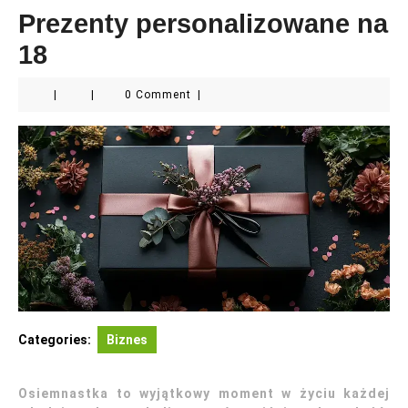
Prezenty personalizowane na
18
|
|
0 Comment
|
Categories:
Biznes
Osiemnastka to wyjątkowy moment w życiu każdej