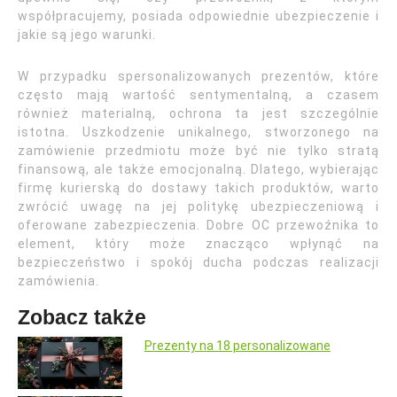
współpracujemy, posiada odpowiednie ubezpieczenie i
jakie są jego warunki.
W przypadku spersonalizowanych prezentów, które
często mają wartość sentymentalną, a czasem
również materialną, ochrona ta jest szczególnie
istotna. Uszkodzenie unikalnego, stworzonego na
zamówienie przedmiotu może być nie tylko stratą
finansową, ale także emocjonalną. Dlatego, wybierając
firmę kurierską do dostawy takich produktów, warto
zwrócić uwagę na jej politykę ubezpieczeniową i
oferowane zabezpieczenia. Dobre OC przewoźnika to
element, który może znacząco wpłynąć na
bezpieczeństwo i spokój ducha podczas realizacji
zamówienia.
Zobacz także
Prezenty na 18 personalizowane