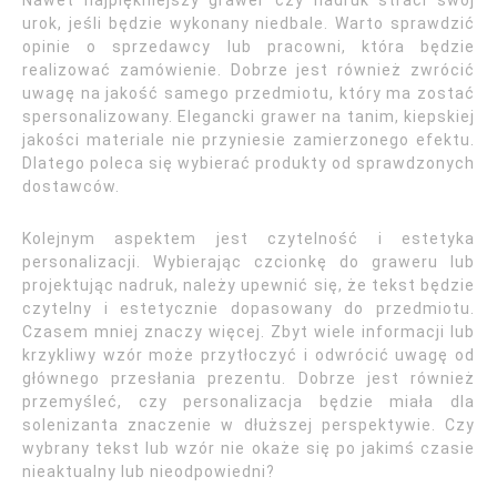
Nawet najpiękniejszy grawer czy nadruk straci swój
urok, jeśli będzie wykonany niedbale. Warto sprawdzić
opinie o sprzedawcy lub pracowni, która będzie
realizować zamówienie. Dobrze jest również zwrócić
uwagę na jakość samego przedmiotu, który ma zostać
spersonalizowany. Elegancki grawer na tanim, kiepskiej
jakości materiale nie przyniesie zamierzonego efektu.
Dlatego poleca się wybierać produkty od sprawdzonych
dostawców.
Kolejnym aspektem jest czytelność i estetyka
personalizacji. Wybierając czcionkę do graweru lub
projektując nadruk, należy upewnić się, że tekst będzie
czytelny i estetycznie dopasowany do przedmiotu.
Czasem mniej znaczy więcej. Zbyt wiele informacji lub
krzykliwy wzór może przytłoczyć i odwrócić uwagę od
głównego przesłania prezentu. Dobrze jest również
przemyśleć, czy personalizacja będzie miała dla
solenizanta znaczenie w dłuższej perspektywie. Czy
wybrany tekst lub wzór nie okaże się po jakimś czasie
nieaktualny lub nieodpowiedni?