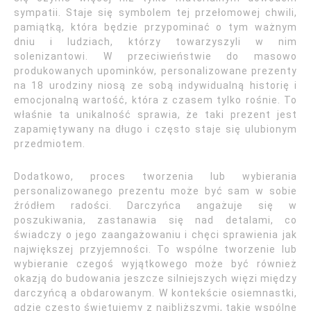
sympatii. Staje się symbolem tej przełomowej chwili,
pamiątką, która będzie przypominać o tym ważnym
dniu i ludziach, którzy towarzyszyli w nim
solenizantowi. W przeciwieństwie do masowo
produkowanych upominków, personalizowane prezenty
na 18 urodziny niosą ze sobą indywidualną historię i
emocjonalną wartość, która z czasem tylko rośnie. To
właśnie ta unikalność sprawia, że taki prezent jest
zapamiętywany na długo i często staje się ulubionym
przedmiotem.
Dodatkowo, proces tworzenia lub wybierania
personalizowanego prezentu może być sam w sobie
źródłem radości. Darczyńca angażuje się w
poszukiwania, zastanawia się nad detalami, co
świadczy o jego zaangażowaniu i chęci sprawienia jak
największej przyjemności. To wspólne tworzenie lub
wybieranie czegoś wyjątkowego może być również
okazją do budowania jeszcze silniejszych więzi między
darczyńcą a obdarowanym. W kontekście osiemnastki,
gdzie często świętujemy z najbliższymi, takie wspólne