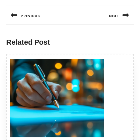
Nawigacja
wpisu
PREVIOUS
NEXT
Previous
Next
post:
post:
Related Post