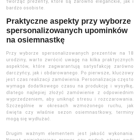
tworząc prezenty, które są zarówno eleganckie, jak i
bardzo osobiste.
Praktyczne aspekty przy wyborze
spersonalizowanych upominków
na osiemnastkę
Przy wyborze spersonalizowanych prezentów na 18
urodziny, warto zwrócić uwagę na kilka praktycznych
aspektów, które zagwarantują satysfakcję zarówno
darczyńcy, jak i obdarowanego. Po pierwsze, kluczowy
jest czas realizacji zamówienia. Personalizacja często
wymaga dodatkowego czasu na produkcję i wysyłkę,
dlatego najlepiej złożyć zamówienie z odpowiednim
wyprzedzeniem, aby uniknąć stresu i rozczarowania.
Szczególnie w okresach wzmożonego ruchu, jak
święta czy właśnie sezon osiemnastkowy, terminy
mogą się wydłużać.
Drugim ważnym elementem jest jakość wykonania.