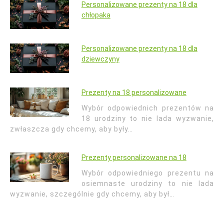
Personalizowane prezenty na 18 dla
chłopaka
Personalizowane prezenty na 18 dla
dziewczyny
Prezenty na 18 personalizowane
Wybór odpowiednich prezentów na
18 urodziny to nie lada wyzwanie,
zwłaszcza gdy chcemy, aby były…
Prezenty personalizowane na 18
Wybór odpowiedniego prezentu na
osiemnaste urodziny to nie lada
wyzwanie, szczególnie gdy chcemy, aby był…