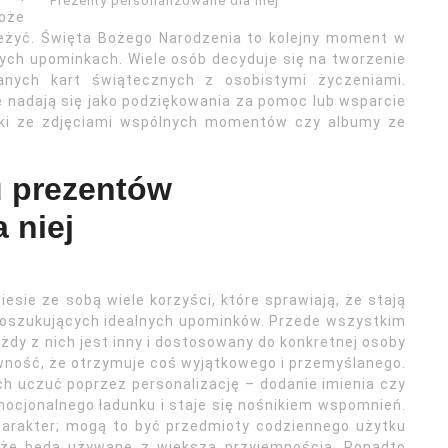
Prezenty personalizowane dla niej
może
eżyć. Święta Bożego Narodzenia to kolejny moment w
ych upominkach. Wiele osób decyduje się na tworzenie
nych kart świątecznych z osobistymi życzeniami.
 nadają się jako podziękowania za pomoc lub wsparcie
mki ze zdjęciami wspólnych momentów czy albumy ze
u prezentów
 niej
esie ze sobą wiele korzyści, które sprawiają, że stają
 poszukujących idealnych upominków. Przede wszystkim
ażdy z nich jest inny i dostosowany do konkretnej osoby
wność, że otrzymuje coś wyjątkowego i przemyślanego.
ch uczuć poprzez personalizację – dodanie imienia czy
mocjonalnego ładunku i staje się nośnikiem wspomnień.
harakter; mogą to być przedmioty codziennego użytku
 że będą używane z większą przyjemnością. Ponadto