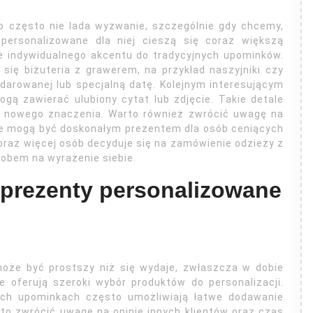
to często nie lada wyzwanie, szczególnie gdy chcemy,
 personalizowane dla niej cieszą się coraz większą
e indywidualnego akcentu do tradycyjnych upominków.
 się biżuteria z grawerem, na przykład naszyjniki czy
darowanej lub specjalną datę. Kolejnym interesującym
gą zawierać ulubiony cytat lub zdjęcie. Takie detale
ją nowego znaczenia. Warto również zwrócić uwagę na
re mogą być doskonałym prezentem dla osób ceniących
coraz więcej osób decyduje się na zamówienie odzieży z
obem na wyrażenie siebie.
 prezenty personalizowane
może być prostszy niż się wydaje, zwłaszcza w dobie
óre oferują szeroki wybór produktów do personalizacji.
kich upominkach często umożliwiają łatwe dodawanie
to zwrócić uwagę na opinie innych klientów oraz czas