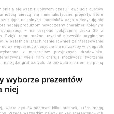
zmieniają się wraz z upływem czasu i ewolucją gustów
rnością cieszą się minimalistyczne projekty, które
 poszukujące unikalnych upominków często decydują się
tóre nadają produktom nowoczesny charakter. Kolejnym
rsonalizacji – na przykład połączenie druku 3D z
m. Dzięki temu można uzyskać niezwykle oryginalne
w. W ostatnich latach rośnie również zainteresowanie
 coraz więcej osób decyduje się na zakupy w sklepach
 wykonane z materiałów przyjaznych środowisku.
nteraktywna; wiele firm oferuje możliwość tworzenia
h narzędzi graficznych, co pozwala klientom na pełną
zy wyborze prezentów
 niej
iej, warto być świadomym kilku pułapek, które mogą
oby. Przede wszystkim należy unikać stereotypowych