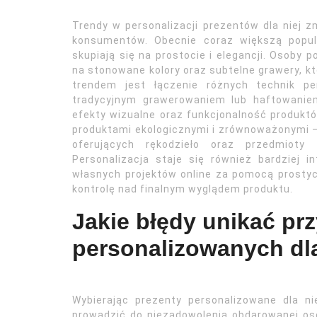
Trendy w personalizacji prezentów dla niej 
konsumentów. Obecnie coraz większą popula
skupiają się na prostocie i elegancji. Osoby
na stonowane kolory oraz subtelne grawery, k
trendem jest łączenie różnych technik pe
tradycyjnym grawerowaniem lub haftowanie
efekty wizualne oraz funkcjonalność produktó
produktami ekologicznymi i zrównoważonymi –
oferujących rękodzieło oraz przedmioty
Personalizacja staje się również bardziej i
własnych projektów online za pomocą prostyc
kontrolę nad finalnym wyglądem produktu.
Jakie błędy unikać pr
personalizowanych dla
Wybierając prezenty personalizowane dla n
prowadzić do niezadowolenia obdarowanej os