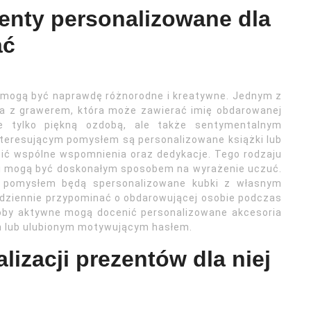
enty personalizowane dla
ać
j mogą być naprawdę różnorodne i kreatywne. Jednym z
ria z grawerem, która może zawierać imię obdarowanej
e tylko piękną ozdobą, ale także sentymentalnym
teresującym pomysłem są personalizowane książki lub
ić wspólne wspomnienia oraz dedykacje. Tego rodzaju
i mogą być doskonałym sposobem na wyrażenie uczuć.
m pomysłem będą spersonalizowane kubki z własnym
odziennie przypominać o obdarowującej osobie podczas
soby aktywne mogą docenić personalizowane akcesoria
iem lub ulubionym motywującym hasłem.
lizacji prezentów dla niej