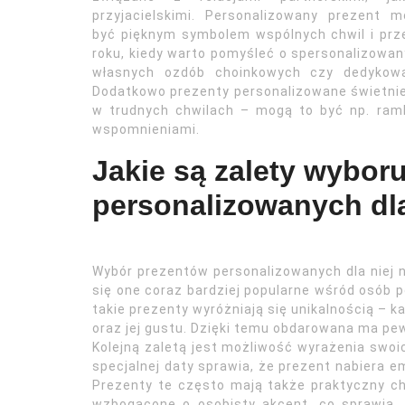
przyjacielskimi. Personalizowany prezent 
być pięknym symbolem wspólnych chwil i prz
roku, kiedy warto pomyśleć o spersonalizowan
własnych ozdób choinkowych czy dedykowa
Dodatkowo prezenty personalizowane świetnie
w trudnych chwilach – mogą to być np. ra
wspomnieniami.
Jakie są zalety wybor
personalizowanych dla
Wybór prezentów personalizowanych dla niej ni
się one coraz bardziej popularne wśród osób
takie prezenty wyróżniają się unikalnością – k
oraz jej gustu. Dzięki temu obdarowana ma pe
Kolejną zaletą jest możliwość wyrażenia swoi
specjalnej daty sprawia, że prezent nabiera e
Prezenty te często mają także praktyczny c
wzbogacone o osobisty akcent, co sprawia,