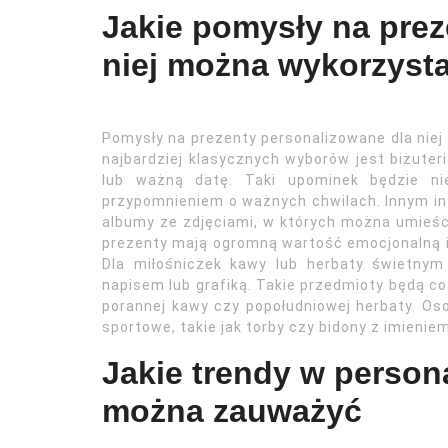
Jakie pomysły na prez
niej można wykorzyst
Pomysły na prezenty personalizowane dla nie
najbardziej klasycznych wyborów jest biżute
lub ważną datę. Taki upominek będzie ni
przypomnieniem o ważnych chwilach. Innym in
albumy ze zdjęciami, w których można umieśc
prezenty mają ogromną wartość emocjonalną 
Dla miłośniczek kawy lub herbaty świetny
napisem lub grafiką. Takie przedmioty będą c
porannej kawy czy popołudniowej herbaty. O
sportowe, takie jak torby czy bidony z imien
Jakie trendy w persona
można zauważyć