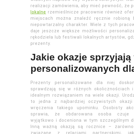
realizacji zamówienia, aby mieć pewność, że 
lokalne
rzemieślnicze pracownie również ofer
miejscach można znaleźć ręcznie robioną 
niepowtarzalny charakter. Wiele z tych praco
daje jeszcze większe możliwości personali
rękodzieła lub festiwali lokalnych artystów, g
prezenty.
Jakie okazje sprzyjaj
personalizowanych dla
Prezenty personalizowane dla niej doskon
sprawdzają się w różnych okolicznościach 
idealnym rozwiązaniem na wiele okazji. Urod
to jedna z najbardziej oczywistych okazji
wręczenia takiego upominku. Osobisty akc
sprawia, że obdarowana osoba czuje 
wyjątkowo i doceniona w tym szczególnym d
Inną ważną okazją są rocznice – zarówno
związane z relacjami partnerskimi, ja