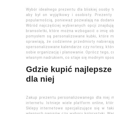
Wybór idealnego prezentu dla bliskiej osoby 
aby był on wyjątkowy i osobisty. Prezenty
popularnością, ponieważ pozwalają na dodani
Wśród najczęściej wybieranych opcji znajdują
bransoletki, które można wzbogacić o imię ob
pomysłem są personalizowane kubki, które mo
sprawiają, że codzienne przedmioty nabiera
spersonalizowane kalendarze czy notesy, któ
sobie organizację i planowanie. Oprócz tego, 
własnym nadrukiem, co staje się modnym spos
Gdzie kupić najlepsze
dla niej
Zakup prezentu personalizowanego dla niej 
internetu. Istnieje wiele platform online, kt
Sklepy internetowe specjalizujące się w ta
własnych napisów czy wyboru kolorystyki. War