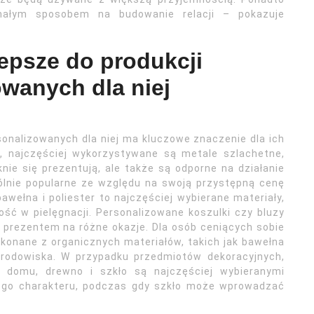
ałym sposobem na budowanie relacji – pokazuje
lepsze do produkcji
wanych dla niej
onalizowanych dla niej ma kluczowe znaczenie dla ich
ii, najczęściej wykorzystywane są metale szlachetne,
ęknie się prezentują, ale także są odporne na działanie
ólnie popularne ze względu na swoją przystępną cenę
awełna i poliester to najczęściej wybierane materiały,
ść w pielęgnacji. Personalizowane koszulki czy bluzy
prezentem na różne okazje. Dla osób ceniących sobie
konane z organicznych materiałów, takich jak bawełna
 środowiska. W przypadku przedmiotów dekoracyjnych,
o domu, drewno i szkło są najczęściej wybieranymi
lnego charakteru, podczas gdy szkło może wprowadzać