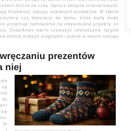
prezent dotrze na czas. Oprócz sklepów internetowych,
ują możliwość zakupu unikalnych produktów. W takich
biżuterię czy dekoracje do domu, które będą miały
wni przyjmuje zamówienia na indywidualne projekty, co
zacji. Dodatkowo warto rozważyć odwiedzenie targów
dzie można znaleźć oryginalne i jedyne w swoim rodzaju
ą wręczaniu prezentów
 niej
ale
i są
ziny
 do
ent
się
niu.
 te
k i