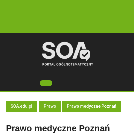
Skip
to
content
Open
Button
SOA.edu.pl
Prawo
Prawo medyczne Poznań
Prawo medyczne Poznań