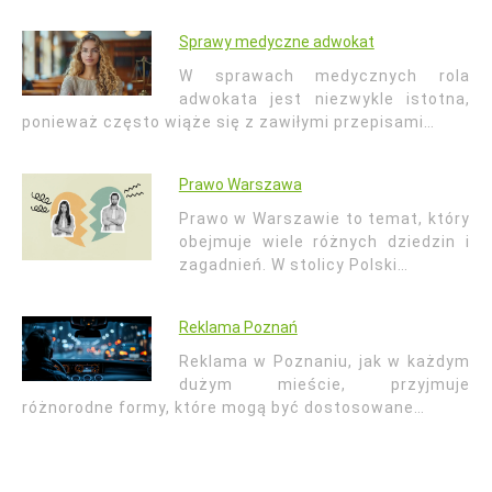
Sprawy medyczne adwokat
W sprawach medycznych rola
adwokata jest niezwykle istotna,
ponieważ często wiąże się z zawiłymi przepisami…
Prawo Warszawa
Prawo w Warszawie to temat, który
obejmuje wiele różnych dziedzin i
zagadnień. W stolicy Polski…
Reklama Poznań
Reklama w Poznaniu, jak w każdym
dużym mieście, przyjmuje
różnorodne formy, które mogą być dostosowane…
Nawigacja