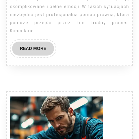
skomplikowane i pełne emocji. W takich sytuacjach
niezbędna jest profesjonalna pomoc prawna, która
pomoże przejść przez ten trudny proces.
Kancelarie
READ
READ MORE
MORE