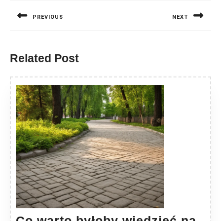
wpisu
PREVIOUS
NEXT
Previous
Next
post:
post:
Related Post
Co warto byłoby wiedzieć na