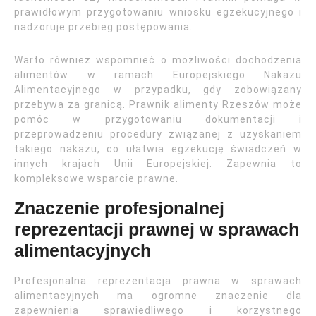
prawidłowym przygotowaniu wniosku egzekucyjnego i
nadzoruje przebieg postępowania.
Warto również wspomnieć o możliwości dochodzenia
alimentów w ramach Europejskiego Nakazu
Alimentacyjnego w przypadku, gdy zobowiązany
przebywa za granicą. Prawnik alimenty Rzeszów może
pomóc w przygotowaniu dokumentacji i
przeprowadzeniu procedury związanej z uzyskaniem
takiego nakazu, co ułatwia egzekucję świadczeń w
innych krajach Unii Europejskiej. Zapewnia to
kompleksowe wsparcie prawne.
Znaczenie profesjonalnej
reprezentacji prawnej w sprawach
alimentacyjnych
Profesjonalna reprezentacja prawna w sprawach
alimentacyjnych ma ogromne znaczenie dla
zapewnienia sprawiedliwego i korzystnego