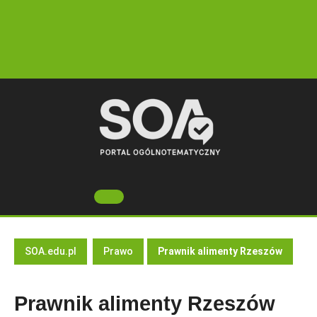
Skip
to
content
Open
Button
SOA.edu.pl
Prawo
Prawnik alimenty Rzeszów
Prawnik alimenty Rzeszów