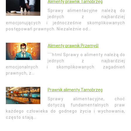
Alimenty prawnik Tarnobrzeg
Sprawy alimentacyjne należą do
jednych z najbardziej
emocjonujących i jednocześnie skomplikowanych
postępowań prawnych. Niezależnie od…
Alimenty prawnik Przemyśl
```html Sprawy o alimenty należą do
jednych z najbardziej
emocjonalnych i skomplikowanych zagadnień
prawnych, z…
Prawnik alimenty Tarnobrzeg
Sprawy alimentacyjne, choć
dotyczą fundamentalnych praw
każdego człowieka do godnego życia i wychowania,
często stają…