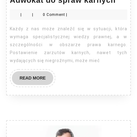
do
|
|
0 Comment
|
spra
karn
Każdy z nas może znaleźć się w sytuacji, która
wymaga specjalistycznej wiedzy prawnej, a w
szczególności w obszarze prawa karnego.
Postawienie zarzutów karnych, nawet tych
wydających się niegroźnymi, może mieć
READ
READ MORE
MORE