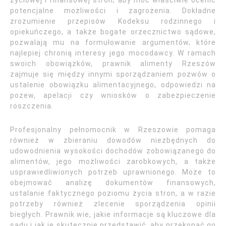
życiowej i finansowej stron, aby móc właściwie ocenić
potencjalne możliwości i zagrożenia. Dokładne
zrozumienie przepisów Kodeksu rodzinnego i
opiekuńczego, a także bogate orzecznictwo sądowe,
pozwalają mu na formułowanie argumentów, które
najlepiej chronią interesy jego mocodawcy. W ramach
swoich obowiązków, prawnik alimenty Rzeszów
zajmuje się między innymi sporządzaniem pozwów o
ustalenie obowiązku alimentacyjnego, odpowiedzi na
pozew, apelacji czy wniosków o zabezpieczenie
roszczenia.
Profesjonalny pełnomocnik w Rzeszowie pomaga
również w zbieraniu dowodów niezbędnych do
udowodnienia wysokości dochodów zobowiązanego do
alimentów, jego możliwości zarobkowych, a także
usprawiedliwionych potrzeb uprawnionego. Może to
obejmować analizę dokumentów finansowych,
ustalanie faktycznego poziomu życia stron, a w razie
potrzeby również zlecenie sporządzenia opinii
biegłych. Prawnik wie, jakie informacje są kluczowe dla
sądu i jak je skutecznie przedstawić, aby przekonać go