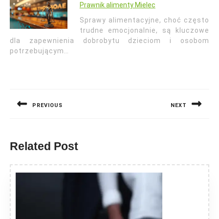
Prawnik alimenty Mielec
Sprawy alimentacyjne, choć często
trudne emocjonalnie, są kluczowe
dla zapewnienia dobrobytu dzieciom i osobom
potrzebującym…
Nawigacja
wpisu
PREVIOUS
NEXT
Previous
Next
post:
post:
Related Post