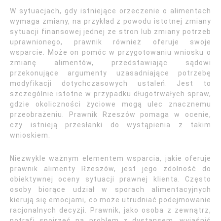
W sytuacjach, gdy istniejące orzeczenie o alimentach
wymaga zmiany, na przykład z powodu istotnej zmiany
sytuacji finansowej jednej ze stron lub zmiany potrzeb
uprawnionego, prawnik również oferuje swoje
wsparcie. Może on pomóc w przygotowaniu wniosku o
zmianę alimentów, przedstawiając sądowi
przekonujące argumenty uzasadniające potrzebę
modyfikacji dotychczasowych ustaleń. Jest to
szczególnie istotne w przypadku długotrwałych spraw,
gdzie okoliczności życiowe mogą ulec znacznemu
przeobrażeniu. Prawnik Rzeszów pomaga w ocenie,
czy istnieją przesłanki do wystąpienia z takim
wnioskiem.
Niezwykle ważnym elementem wsparcia, jakie oferuje
prawnik alimenty Rzeszów, jest jego zdolność do
obiektywnej oceny sytuacji prawnej klienta. Często
osoby biorące udział w sporach alimentacyjnych
kierują się emocjami, co może utrudniać podejmowanie
racjonalnych decyzji. Prawnik, jako osoba z zewnątrz,
potrafi spojrzeć na problem z dystansem, wyjaśnić