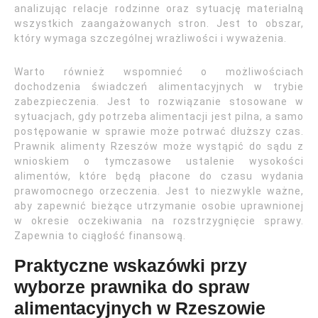
analizując relacje rodzinne oraz sytuację materialną
wszystkich zaangażowanych stron. Jest to obszar,
który wymaga szczególnej wrażliwości i wyważenia.
Warto również wspomnieć o możliwościach
dochodzenia świadczeń alimentacyjnych w trybie
zabezpieczenia. Jest to rozwiązanie stosowane w
sytuacjach, gdy potrzeba alimentacji jest pilna, a samo
postępowanie w sprawie może potrwać dłuższy czas.
Prawnik alimenty Rzeszów może wystąpić do sądu z
wnioskiem o tymczasowe ustalenie wysokości
alimentów, które będą płacone do czasu wydania
prawomocnego orzeczenia. Jest to niezwykle ważne,
aby zapewnić bieżące utrzymanie osobie uprawnionej
w okresie oczekiwania na rozstrzygnięcie sprawy.
Zapewnia to ciągłość finansową.
Praktyczne wskazówki przy
wyborze prawnika do spraw
alimentacyjnych w Rzeszowie