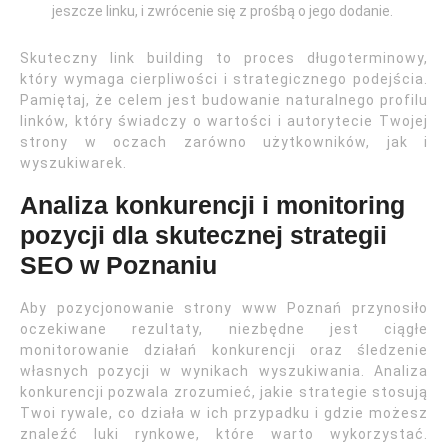
jeszcze linku, i zwrócenie się z prośbą o jego dodanie.
Skuteczny link building to proces długoterminowy,
który wymaga cierpliwości i strategicznego podejścia.
Pamiętaj, że celem jest budowanie naturalnego profilu
linków, który świadczy o wartości i autorytecie Twojej
strony w oczach zarówno użytkowników, jak i
wyszukiwarek.
Analiza konkurencji i monitoring
pozycji dla skutecznej strategii
SEO w Poznaniu
Aby pozycjonowanie strony www Poznań przynosiło
oczekiwane rezultaty, niezbędne jest ciągłe
monitorowanie działań konkurencji oraz śledzenie
własnych pozycji w wynikach wyszukiwania. Analiza
konkurencji pozwala zrozumieć, jakie strategie stosują
Twoi rywale, co działa w ich przypadku i gdzie możesz
znaleźć luki rynkowe, które warto wykorzystać.