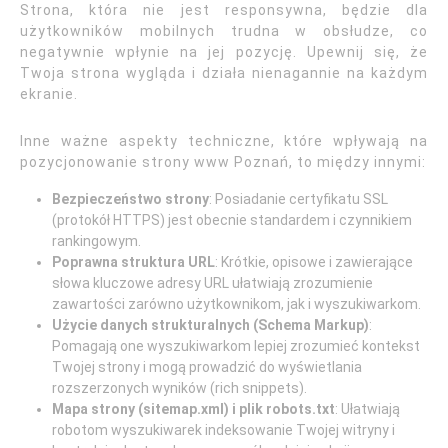
Strona, która nie jest responsywna, będzie dla
użytkowników mobilnych trudna w obsłudze, co
negatywnie wpłynie na jej pozycję. Upewnij się, że
Twoja strona wygląda i działa nienagannie na każdym
ekranie.
Inne ważne aspekty techniczne, które wpływają na
pozycjonowanie strony www Poznań, to między innymi:
Bezpieczeństwo strony
: Posiadanie certyfikatu SSL
(protokół HTTPS) jest obecnie standardem i czynnikiem
rankingowym.
Poprawna struktura URL
: Krótkie, opisowe i zawierające
słowa kluczowe adresy URL ułatwiają zrozumienie
zawartości zarówno użytkownikom, jak i wyszukiwarkom.
Użycie danych strukturalnych (Schema Markup)
:
Pomagają one wyszukiwarkom lepiej zrozumieć kontekst
Twojej strony i mogą prowadzić do wyświetlania
rozszerzonych wyników (rich snippets).
Mapa strony (sitemap.xml) i plik robots.txt
: Ułatwiają
robotom wyszukiwarek indeksowanie Twojej witryny i