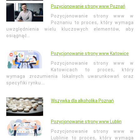
Pozycjonowanie strony www Poznań
Pozycjonowanie strony www w
Poznaniu to proces, który wymaga
uwzględnienia wielu kluczowych elementów, aby
osiągnąć…
Pozycjonowanie strony www Katowice
Pozycjonowanie strony www w
Katowicach to proces, który
wymaga zrozumienia lokalnych uwarunkowań oraz
specyfiki rynku.…
Wszywka dla alkoholika Poznań
Pozycjonowanie strony www Lublin
Pozycjonowanie strony www w
Lublinie to proces, który wymaga