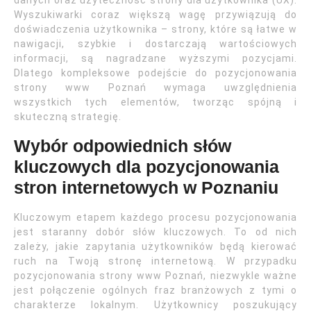
danych oraz użyteczność strony dla użytkownika (UX).
Wyszukiwarki coraz większą wagę przywiązują do
doświadczenia użytkownika – strony, które są łatwe w
nawigacji, szybkie i dostarczają wartościowych
informacji, są nagradzane wyższymi pozycjami.
Dlatego kompleksowe podejście do pozycjonowania
strony www Poznań wymaga uwzględnienia
wszystkich tych elementów, tworząc spójną i
skuteczną strategię.
Wybór odpowiednich słów
kluczowych dla pozycjonowania
stron internetowych w Poznaniu
Kluczowym etapem każdego procesu pozycjonowania
jest staranny dobór słów kluczowych. To od nich
zależy, jakie zapytania użytkowników będą kierować
ruch na Twoją stronę internetową. W przypadku
pozycjonowania strony www Poznań, niezwykle ważne
jest połączenie ogólnych fraz branżowych z tymi o
charakterze lokalnym. Użytkownicy poszukujący