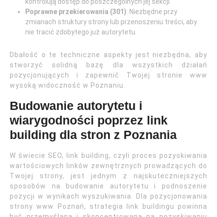
kontrolują dostęp do poszczególnych jej sekcji.
Poprawne przekierowania (301)
: Niezbędne przy
zmianach struktury strony lub przenoszeniu treści, aby
nie tracić zdobytego już autorytetu.
Dbałość o te techniczne aspekty jest niezbędna, aby
stworzyć solidną bazę dla wszystkich działań
pozycjonujących i zapewnić Twojej stronie www
wysoką widoczność w Poznaniu.
Budowanie autorytetu i
wiarygodności poprzez link
building dla stron z Poznania
W świecie SEO, link building, czyli proces pozyskiwania
wartościowych linków zewnętrznych prowadzących do
Twojej strony, jest jednym z najskuteczniejszych
sposobów na budowanie autorytetu i podnoszenie
pozycji w wynikach wyszukiwania. Dla pozycjonowania
strony www Poznań, strategia link buildingu powinna
być przemyślana i skoncentrowana na pozyskiwaniu