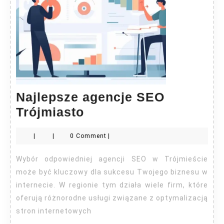
Najlepsze agencje SEO
Najlepsze
Trójmiasto
agencje
|
|
0 Comment
|
SEO
Trójmiasto
Wybór odpowiedniej agencji SEO w Trójmieście
może być kluczowy dla sukcesu Twojego biznesu w
internecie. W regionie tym działa wiele firm, które
oferują różnorodne usługi związane z optymalizacją
stron internetowych