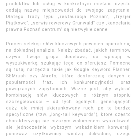
produktów lub usług w konkretnym mieście często
dodają nazwę miejscowości do swojego zapytania.
Dlatego frazy typu „restauracja Poznań”, „fryzjer
Piątkowo”, „serwis rowerowy Grunwald” czy „kancelaria
prawna Poznań centrum” są niezwykle cenne.
Proces selekcji słów kluczowych powinien opierać się
na dokładnej analizie. Należy zbadać, jakich terminów
używa Twoja grupa docelowa, co wpisują w
wyszukiwarkę, szukając tego, co oferujesz. Pomocne
są tutaj narzędzia takie jak Google Keyword Planner,
SEMrush czy Ahrefs, które dostarczają danych o
popularności fraz, ich konkurencyjności oraz
powiązanych zapytaniach. Ważne jest, aby wybrać
kombinację słów kluczowych o różnym stopniu
szczegółowości – od tych ogólnych, generujących
duży, ale mniej ukierunkowany ruch, po te bardzo
specyficzne (tzw. „long-tail keywords”), które często
charakteryzują się niższym wolumenem wyszukiwań,
ale jednocześnie wyższym wskaźnikiem konwersji,
ponieważ użytkownicy wiedzą dokładnie, czego