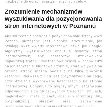
niezbędne do osiągnięcia zamierzonych celów.
Zrozumienie mechanizmów
wyszukiwania dla pozycjonowania
stron internetowych w Poznaniu
Aby skutecznie prowadzić pozycjonowanie strony www
Poznań, niezbędne jest głębokie zrozumienie, jak
działają wyszukiwarki internetowe, takie jak Google.
Algorytmy wyszukiwarek analizują miliardy stron
internetowych, aby dostarczyć użytkownikom
najbardziej trafne i wartościowe wyniki w odpowiedzi
na ich zapytania. Kluczowe czynniki, które wpływają na
ranking strony, można podzielić na kilka głównych
kategorii. Pierwszą z nich jest optymalizacja on-page,
czyli działania wykonywane bezpośrednio na stronie
internetowej. Obejmuje to między innymi stosowanie
odpowiednich słów kluczowych w treściach, tytułach,
nagłówkach i meta opisach, dbanie o strukturę URL,
optymalizację obrazów oraz zapewnienie
responsywności strony na urządzeniach mobilnych.