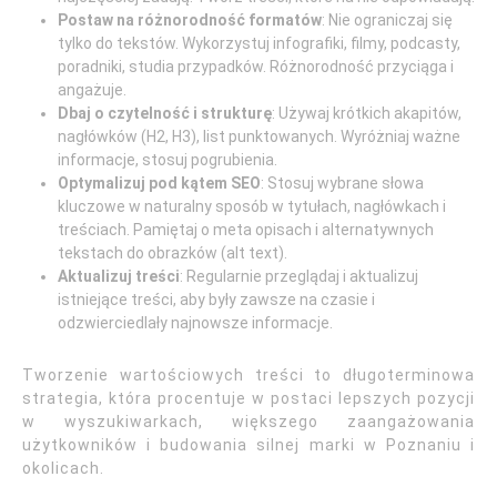
Postaw na różnorodność formatów
: Nie ograniczaj się
tylko do tekstów. Wykorzystuj infografiki, filmy, podcasty,
poradniki, studia przypadków. Różnorodność przyciąga i
angażuje.
Dbaj o czytelność i strukturę
: Używaj krótkich akapitów,
nagłówków (H2, H3), list punktowanych. Wyróżniaj ważne
informacje, stosuj pogrubienia.
Optymalizuj pod kątem SEO
: Stosuj wybrane słowa
kluczowe w naturalny sposób w tytułach, nagłówkach i
treściach. Pamiętaj o meta opisach i alternatywnych
tekstach do obrazków (alt text).
Aktualizuj treści
: Regularnie przeglądaj i aktualizuj
istniejące treści, aby były zawsze na czasie i
odzwierciedlały najnowsze informacje.
Tworzenie wartościowych treści to długoterminowa
strategia, która procentuje w postaci lepszych pozycji
w wyszukiwarkach, większego zaangażowania
użytkowników i budowania silnej marki w Poznaniu i
okolicach.