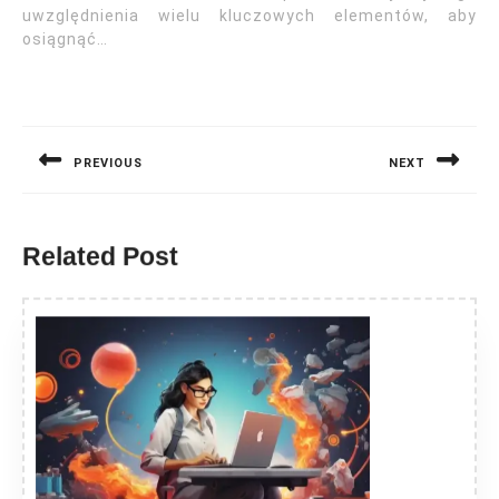
uwzględnienia wielu kluczowych elementów, aby
osiągnąć…
Nawigacja
wpisu
PREVIOUS
NEXT
Previous
Next
post:
post:
Related Post