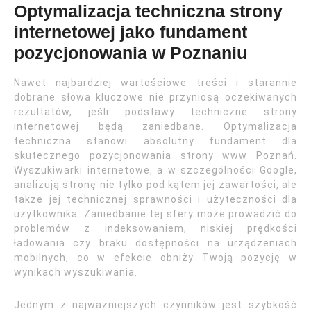
Optymalizacja techniczna strony
internetowej jako fundament
pozycjonowania w Poznaniu
Nawet najbardziej wartościowe treści i starannie
dobrane słowa kluczowe nie przyniosą oczekiwanych
rezultatów, jeśli podstawy techniczne strony
internetowej będą zaniedbane. Optymalizacja
techniczna stanowi absolutny fundament dla
skutecznego pozycjonowania strony www Poznań.
Wyszukiwarki internetowe, a w szczególności Google,
analizują stronę nie tylko pod kątem jej zawartości, ale
także jej technicznej sprawności i użyteczności dla
użytkownika. Zaniedbanie tej sfery może prowadzić do
problemów z indeksowaniem, niskiej prędkości
ładowania czy braku dostępności na urządzeniach
mobilnych, co w efekcie obniży Twoją pozycję w
wynikach wyszukiwania.
Jednym z najważniejszych czynników jest szybkość