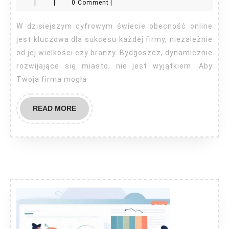
|
|
0 Comment
|
Bydgoszcz
W dzisiejszym cyfrowym świecie obecność online
jest kluczowa dla sukcesu każdej firmy, niezależnie
od jej wielkości czy branży. Bydgoszcz, dynamicznie
rozwijające się miasto, nie jest wyjątkiem. Aby
Twoja firma mogła
READ
READ MORE
MORE