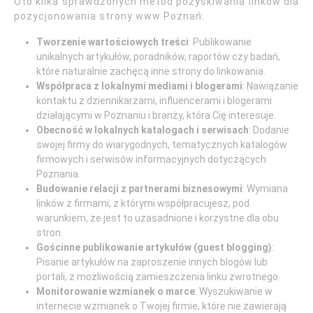
Oto kilka sprawdzonych metod pozyskiwania linków dla
pozycjonowania strony www Poznań:
Tworzenie wartościowych treści
: Publikowanie
unikalnych artykułów, poradników, raportów czy badań,
które naturalnie zachęcą inne strony do linkowania.
Współpraca z lokalnymi mediami i blogerami
: Nawiązanie
kontaktu z dziennikarzami, influencerami i blogerami
działającymi w Poznaniu i branży, która Cię interesuje.
Obecność w lokalnych katalogach i serwisach
: Dodanie
swojej firmy do wiarygodnych, tematycznych katalogów
firmowych i serwisów informacyjnych dotyczących
Poznania.
Budowanie relacji z partnerami biznesowymi
: Wymiana
linków z firmami, z którymi współpracujesz, pod
warunkiem, że jest to uzasadnione i korzystne dla obu
stron.
Gościnne publikowanie artykułów (guest blogging)
:
Pisanie artykułów na zaproszenie innych blogów lub
portali, z możliwością zamieszczenia linku zwrotnego.
Monitorowanie wzmianek o marce
: Wyszukiwanie w
internecie wzmianek o Twojej firmie, które nie zawierają