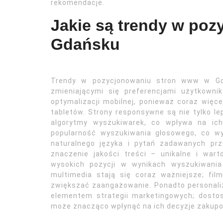
rekomendacje.
Jakie są trendy w po
Gdańsku
Trendy w pozycjonowaniu stron www w Gda
zmieniającymi się preferencjami użytkown
optymalizacji mobilnej, ponieważ coraz więc
tabletów. Strony responsywne są nie tylko le
algorytmy wyszukiwarek, co wpływa na ich
popularność wyszukiwania głosowego, co w
naturalnego języka i pytań zadawanych pr
znaczenie jakości treści – unikalne i war
wysokich pozycji w wynikach wyszukiwania
multimedia stają się coraz ważniejsze; fi
zwiększać zaangażowanie. Ponadto personali
elementem strategii marketingowych; dostos
może znacząco wpłynąć na ich decyzje zakup