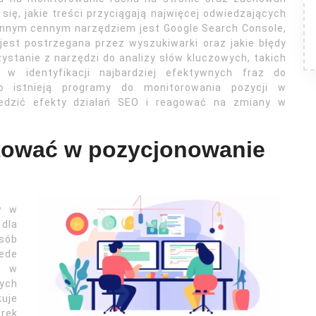
ię, jakie treści przyciągają najwięcej odwiedzających
. Innym cennym narzędziem jest Google Search Console,
 jest postrzegana przez wyszukiwarki oraz jakie błędy
ystanie z narzędzi do analizy słów kluczowych, takich
w identyfikacji najbardziej efektywnych fraz do
o istnieją programy do monitorowania pozycji w
edzić efekty działań SEO i reagować na zmiany w
tować w pozycjonowanie
u
 w
dla
sób
ede
y w
ych
uje
rek