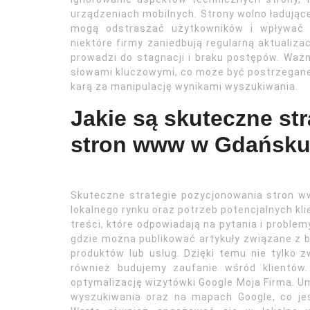
urządzeniach mobilnych. Strony wolno ładując
mogą odstraszać użytkowników i wpływać
niektóre firmy zaniedbują regularną aktualiza
prowadzi do stagnacji i braku postępów. Ważn
słowami kluczowymi, co może być postrzegane
karą za manipulację wynikami wyszukiwania.
Jakie są skuteczne st
stron www w Gdańsk
Skuteczne strategie pozycjonowania stron 
lokalnego rynku oraz potrzeb potencjalnych k
treści, które odpowiadają na pytania i probl
gdzie można publikować artykuły związane z br
produktów lub usług. Dzięki temu nie tylko
również budujemy zaufanie wśród klientów. 
optymalizację wizytówki Google Moja Firma. Um
wyszukiwania oraz na mapach Google, co jest