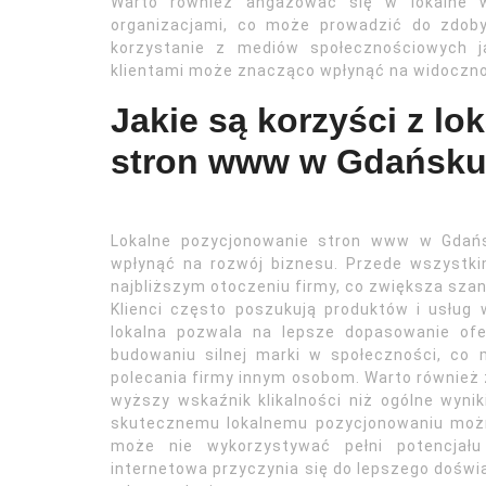
Warto również angażować się w lokalne w
organizacjami, co może prowadzić do zdob
korzystanie z mediów społecznościowych ja
klientami może znacząco wpłynąć na widoczno
Jakie są korzyści z l
stron www w Gdańsk
Lokalne pozycjonowanie stron www w Gdańs
wpłynąć na rozwój biznesu. Przede wszystki
najbliższym otoczeniu firmy, co zwiększa sza
Klienci często poszukują produktów i usług 
lokalna pozwala na lepsze dopasowanie ofe
budowaniu silnej marki w społeczności, co 
polecania firmy innym osobom. Warto również 
wyższy wskaźnik klikalności niż ogólne wynik
skutecznemu lokalnemu pozycjonowaniu możn
może nie wykorzystywać pełni potencjału
internetowa przyczynia się do lepszego doświ