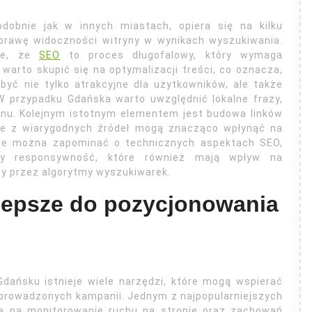
bnie jak w innych miastach, opiera się na kilku
prawę widoczności witryny w wynikach wyszukiwania.
nie, że
SEO
to proces długofalowy, który wymaga
warto skupić się na optymalizacji treści, co oznacza,
yć nie tylko atrakcyjne dla użytkowników, ale także
 przypadku Gdańska warto uwzględnić lokalne frazy,
onu. Kolejnym istotnym elementem jest budowa linków
tne z wiarygodnych źródeł mogą znacząco wpłynąć na
Nie można zapominać o technicznych aspektach SEO,
zy responsywność, które również mają wpływ na
y przez algorytmy wyszukiwarek.
jlepsze do pozycjonowania
ańsku istnieje wiele narzędzi, które mogą wspierać
i prowadzonych kampanii. Jednym z najpopularniejszych
ala na monitorowanie ruchu na stronie oraz zachowań