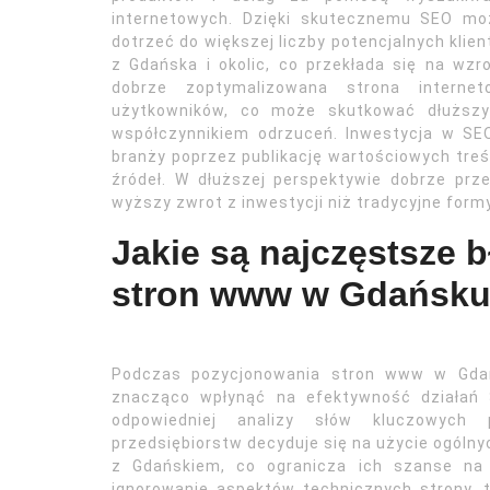
internetowych. Dzięki skutecznemu SEO mo
dotrzeć do większej liczby potencjalnych klie
z Gdańska i okolic, co przekłada się na wz
dobrze zoptymalizowana strona interne
użytkowników, co może skutkować dłuższ
współczynnikiem odrzuceń. Inwestycja w SE
branży poprzez publikację wartościowych tre
źródeł. W dłuższej perspektywie dobrze pr
wyższy zwrot z inwestycji niż tradycyjne formy
Jakie są najczęstsze 
stron www w Gdańsk
Podczas pozycjonowania stron www w Gdańs
znacząco wpłynąć na efektywność działań 
odpowiedniej analizy słów kluczowych p
przedsiębiorstw decyduje się na użycie ogóln
z Gdańskiem, co ogranicza ich szanse na 
ignorowanie aspektów technicznych strony, 