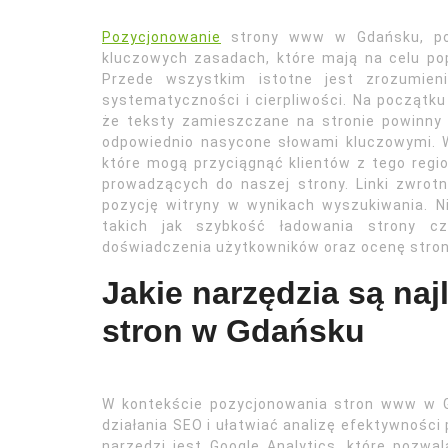
Pozycjonowanie
strony www w Gdańsku, podo
kluczowych zasadach, które mają na celu po
Przede wszystkim istotne jest zrozumie
systematyczności i cierpliwości. Na początku 
że teksty zamieszczane na stronie powinny b
odpowiednio nasycone słowami kluczowymi. W
które mogą przyciągnąć klientów z tego regi
prowadzących do naszej strony. Linki zwro
pozycję witryny w wynikach wyszukiwania. 
takich jak szybkość ładowania strony c
doświadczenia użytkowników oraz ocenę stron
Jakie narzędzia są na
stron w Gdańsku
W kontekście pozycjonowania stron www w Gd
działania SEO i ułatwiać analizę efektywnośc
narzędzi jest Google Analytics, które pozw