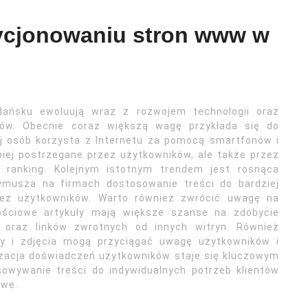
zycjonowaniu stron www w
ńsku ewoluują wraz z rozwojem technologii oraz
ików. Obecnie coraz większą wagę przykłada się do
ej osób korzysta z Internetu za pomocą smartfonów i
piej postrzegane przez użytkowników, ale także przez
 ranking. Kolejnym istotnym trendem jest rosnąca
ymusza na firmach dostosowanie treści do bardziej
zez użytkowników. Warto również zwrócić uwagę na
tościowe artykuły mają większe szanse na zdobycie
 oraz linków zwrotnych od innych witryn. Również
lmy i zdjęcia mogą przyciągać uwagę użytkowników i
zacja doświadczeń użytkowników staje się kluczowym
owywanie treści do indywidualnych potrzeb klientów
owe.