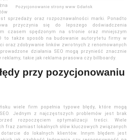
żna
Pozycjonowanie strony www Gdańsk
ntów
rost sprzedaży oraz rozpoznawalności marki. Ponadto
towa przyczynia się do lepszego doświadczenia
ym czasem spędzonym na stronie oraz mniejszym
O to także sposób na budowanie autorytetu firmy w
ści oraz zdobywanie linków zwrotnych z renomowanych
zeprowadzone działania SEO mogą przynieść znacznie
 reklamy, takie jak reklama prasowa czy billboardy.
błędy przy pozycjonowaniu
u
ku wiele firm popełnia typowe błędy, które mogą
SEO. Jednym z najczęstszych problemów jest brak
rzed rozpoczęciem optymalizacji treści. Wiele
ych fraz zamiast lokalnych słów kluczowych związanych
dotarcie do lokalnych klientów. Innym błędem jest
takich jak szybkość ładowania czy responsywność na