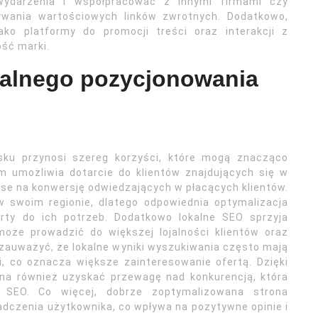
ydarzenia i współpracować z innymi firmami czy
ywania wartościowych linków zwrotnych. Dodatkowo,
ko platformy do promocji treści oraz interakcji z
ść marki.
okalnego pozycjonowania
u
ku przynosi szereg korzyści, które mogą znacząco
m umożliwia dotarcie do klientów znajdujących się w
nse na konwersję odwiedzających w płacących klientów.
w swoim regionie, dlatego odpowiednia optymalizacja
rty do ich potrzeb. Dodatkowo lokalne SEO sprzyja
może prowadzić do większej lojalności klientów oraz
zauważyć, że lokalne wyniki wyszukiwania często mają
i, co oznacza większe zainteresowanie ofertą. Dzięki
a również uzyskać przewagę nad konkurencją, która
 SEO. Co więcej, dobrze zoptymalizowana strona
adczenia użytkownika, co wpływa na pozytywne opinie i