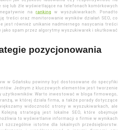
e się lub źle wyświetlające na telefonach komórkowych
 negatywnie na
ranking
w wyszukiwarkach. Ponadto
cję treści oraz monitorowanie wyników działań SEO, co
e jest również unikanie nadmiernego nasycania treści
 jako spam przez algorytmy wyszukiwarek i skutkować
rategie pozycjonowania
u
www w Gdańsku powinny być dostosowane do specyfiki
lientów. Jednym z kluczowych elementów jest tworzenie
emy użytkowników. Warto inwestować w bloga firmowego,
anżą, w której działa firma, a także porady dotyczące
 zwiększamy widoczność strony w wyszukiwarkach, ale
Kolejną strategią jest lokalne SEO, które obejmuje
ożliwia to wyświetlanie informacji o firmie w wynikach
 szczególnie istotne dla lokalnych przedsiębiorstw.