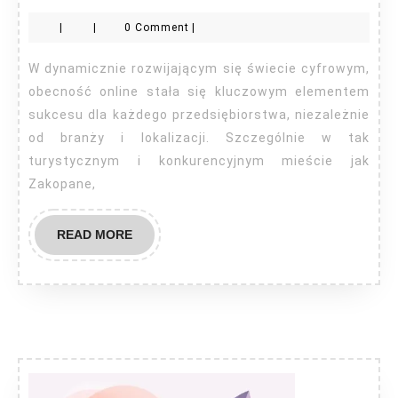
stron
|
|
0 Comment
|
Zakopane
W dynamicznie rozwijającym się świecie cyfrowym,
obecność online stała się kluczowym elementem
sukcesu dla każdego przedsiębiorstwa, niezależnie
od branży i lokalizacji. Szczególnie w tak
turystycznym i konkurencyjnym mieście jak
Zakopane,
READ
READ MORE
MORE