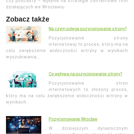
czy podcasty – wpłynie na strategie contentowe firm
działających we Wrocławiu.
Zobacz także
Na czym polega pozycjonowanie strony?
Pozycjonowanie strony
internetowej to proces, który ma na
celu zwiększenie widoczności witryny w wynikach
wyszukiwania,…
Co wpływa na pozycjonowanie strony?
Pozycjonowanie stron
internetowych to złożony proces,
który ma na celu zwiększenie widoczności witryny w
wynikach…
Pozycjonowanie Wrocław
W dzisiejszym dynamicznym