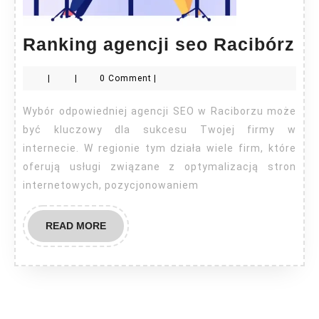
Ra
Ranking agencji seo Racibórz
ag
|
|
0 Comment
|
se
Ra
Wybór odpowiedniej agencji SEO w Raciborzu może
być kluczowy dla sukcesu Twojej firmy w
internecie. W regionie tym działa wiele firm, które
oferują usługi związane z optymalizacją stron
internetowych, pozycjonowaniem
READ
READ MORE
MORE