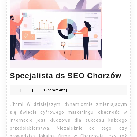
Spec
Specjalista ds SEO Chorzów
ds
|
|
0 Comment
|
SE
Cho
„`html W dzisiejszym, dynamicznie zmieniającym
się świecie cyfrowego marketingu, obecność w
Internecie jest kluczowa dla sukcesu każdego
przedsiębiorstwa. Niezależnie od tego, czy
prowadzisz lokalną firmę w Chorzowie, czy też