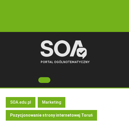
Skip
to
content
Open
Button
SOA.edu.pl
Marketing
Pozycjonowanie strony internetowej Toruń