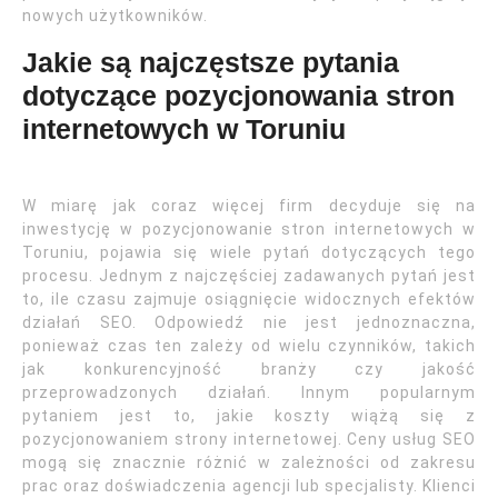
nowych użytkowników.
Jakie są najczęstsze pytania
dotyczące pozycjonowania stron
internetowych w Toruniu
W miarę jak coraz więcej firm decyduje się na
inwestycję w pozycjonowanie stron internetowych w
Toruniu, pojawia się wiele pytań dotyczących tego
procesu. Jednym z najczęściej zadawanych pytań jest
to, ile czasu zajmuje osiągnięcie widocznych efektów
działań SEO. Odpowiedź nie jest jednoznaczna,
ponieważ czas ten zależy od wielu czynników, takich
jak konkurencyjność branży czy jakość
przeprowadzonych działań. Innym popularnym
pytaniem jest to, jakie koszty wiążą się z
pozycjonowaniem strony internetowej. Ceny usług SEO
mogą się znacznie różnić w zależności od zakresu
prac oraz doświadczenia agencji lub specjalisty. Klienci