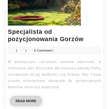
Specjalista od
Specjali
pozycjonowania Gorzów
od
|
|
0 Comment
|
pozycjo
Gorzów
W dzisiejszym cyfrowym świecie obecność w
internecie jest kluczowa dla sukcesu każdej firmy,
niezależnie od jej wielkości czy branży. Aby Twoja
strona internetowa docierała do potencjalnych
klientów, musi być widoczna
READ
READ MORE
MORE