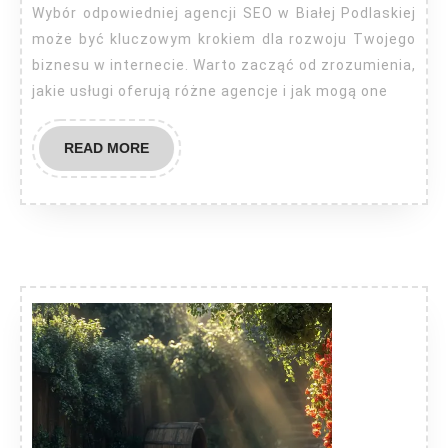
Biała
Wybór odpowiedniej agencji SEO w Białej Podlaskiej
Podlaska
może być kluczowym krokiem dla rozwoju Twojego
biznesu w internecie. Warto zacząć od zrozumienia,
jakie usługi oferują różne agencje i jak mogą one
READ
READ MORE
MORE