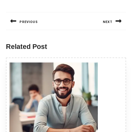
Nawigacja
wpisu
PREVIOUS
NEXT
Previous
Next
post:
post:
Related Post