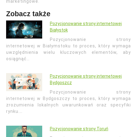
marketingowe.
Zobacz także
Pozycjonowanie strony internetowej
Białystok
Pozycjonowanie strony
internetowej w Białymstoku to proces, który wymaga
uwzględnienia wielu kluczowych elementów, aby
osiągnąć…
Pozycjonowanie strony internetowej
Bydgoszcz
Pozycjonowanie strony
internetowej w Bydgoszczy to proces, który wymaga
zrozumienia lokalnych uwarunkowań oraz specyfiki
rynku.…
Pozycjonowanie strony Toruń