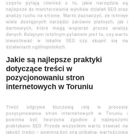
często pytają również o to, jakie narzędzia są
najlepsze do monitorowania wyników działań SEO oraz
analizy ruchu na stronie. Warto zaznaczyć, że istnieje
wiele dostępnych narzędzi zarówno płatnych, jak i
darmowych, które mogą wspierać proces analizy
danych. Kolejnym istotnym pytaniem jest to, czy warto
inwestować w lokalne SEO czy skupić się na
działaniach ogólnopolskich.
Jakie są najlepsze praktyki
dotyczące treści w
pozycjonowaniu stron
internetowych w Toruniu
Treść odgrywa kluczową rolę w procesie
pozycjonowania stron internetowych w Toruniu i
powinna być tworzona zgodnie z najlepszymi
praktykami SEO. Przede wszystkim warto stawiać na
jakość treści – powinna być ona unikalna, wartościowa