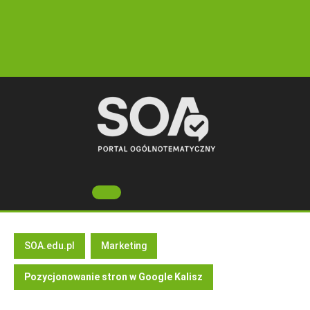
Skip
to
content
Open
Button
SOA.edu.pl
Marketing
Pozycjonowanie stron w Google Kalisz