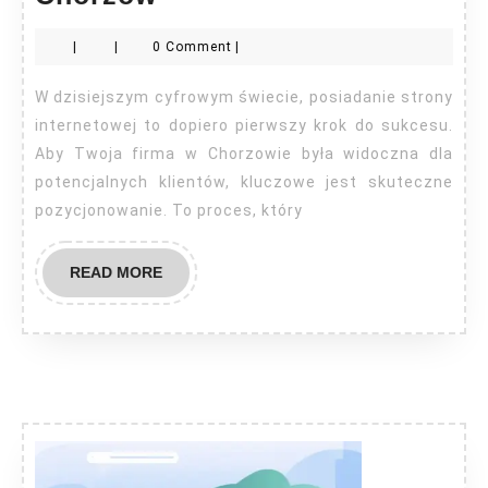
pozycjonowanie
|
|
0 Comment
|
Chorzów
W dzisiejszym cyfrowym świecie, posiadanie strony
internetowej to dopiero pierwszy krok do sukcesu.
Aby Twoja firma w Chorzowie była widoczna dla
potencjalnych klientów, kluczowe jest skuteczne
pozycjonowanie. To proces, który
READ
READ MORE
MORE