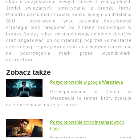
dbać o pozyskiwanie nowych linków z wiarygodnych
źródeł związanych tematycznie z branżą firmy.
Ponadto warto monitorować konkurencję i ich działania
SEO – obserwacja rynku pozwala dostosować
strategię oraz reagować na zmiany zachodzące w
branży. Należy także zwracać uwagę na opinie klientów
oraz angażować ich do interakcji poprzez komentarze
czy recenzje – pozytywna reputacja wpływa korzystnie
na postrzeganie marki przez wyszukiwarki
internetowe.
Zobacz także
Pozycjonowanie w google Warszawa
Pozycjonowanie w Google w
Warszawie to temat, który zyskuje
na znaczeniu w miarę jak coraz…
Pozycjonowanie stron internetowych
Łódź