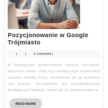
Pozycjonowanie w Google
Pozycjonowanie
Trójmiasto
w
|
|
0 Comment
|
Google
Trójmiasto
W dzisiejszym dynamicznym świecie cyfrowym,
obecność online stała się nieodłącznym elementem
sukcesu każdej firmy, niezależnie od jej wielkości
czy branży. Szczególnie dla przedsiębiorstw
działających lokalnie, takich jak te zlokalizowane w
READ
READ MORE