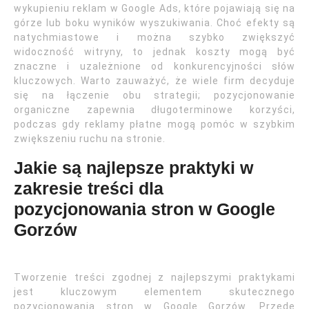
wykupieniu reklam w Google Ads, które pojawiają się na
górze lub boku wyników wyszukiwania. Choć efekty są
natychmiastowe i można szybko zwiększyć
widoczność witryny, to jednak koszty mogą być
znaczne i uzależnione od konkurencyjności słów
kluczowych. Warto zauważyć, że wiele firm decyduje
się na łączenie obu strategii; pozycjonowanie
organiczne zapewnia długoterminowe korzyści,
podczas gdy reklamy płatne mogą pomóc w szybkim
zwiększeniu ruchu na stronie.
Jakie są najlepsze praktyki w
zakresie treści dla
pozycjonowania stron w Google
Gorzów
Tworzenie treści zgodnej z najlepszymi praktykami
jest kluczowym elementem skutecznego
pozycjonowania stron w Google Gorzów. Przede