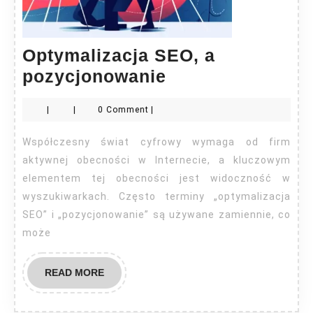
Optymalizacja SEO, a
Optymalizacja
pozycjonowanie
SEO,
|
|
0 Comment
|
a
pozycjonowanie
Współczesny świat cyfrowy wymaga od firm
aktywnej obecności w Internecie, a kluczowym
elementem tej obecności jest widoczność w
wyszukiwarkach. Często terminy „optymalizacja
SEO” i „pozycjonowanie” są używane zamiennie, co
może
READ
READ MORE
MORE