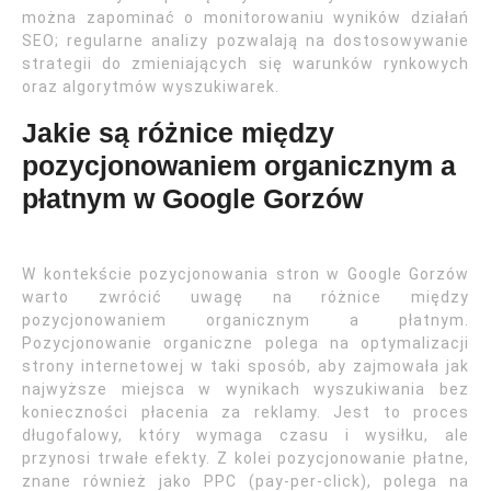
można zapominać o monitorowaniu wyników działań
SEO; regularne analizy pozwalają na dostosowywanie
strategii do zmieniających się warunków rynkowych
oraz algorytmów wyszukiwarek.
Jakie są różnice między
pozycjonowaniem organicznym a
płatnym w Google Gorzów
W kontekście pozycjonowania stron w Google Gorzów
warto zwrócić uwagę na różnice między
pozycjonowaniem organicznym a płatnym.
Pozycjonowanie organiczne polega na optymalizacji
strony internetowej w taki sposób, aby zajmowała jak
najwyższe miejsca w wynikach wyszukiwania bez
konieczności płacenia za reklamy. Jest to proces
długofalowy, który wymaga czasu i wysiłku, ale
przynosi trwałe efekty. Z kolei pozycjonowanie płatne,
znane również jako PPC (pay-per-click), polega na