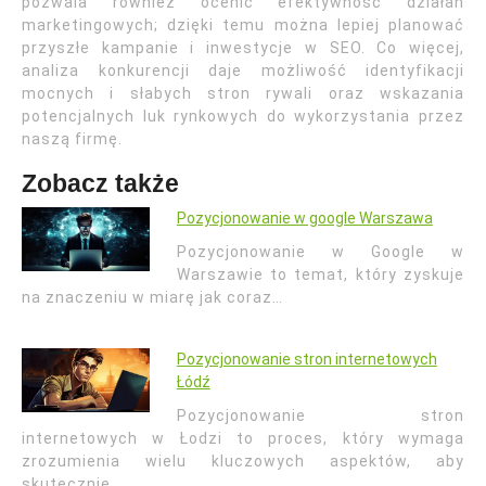
pozwala również ocenić efektywność działań
marketingowych; dzięki temu można lepiej planować
przyszłe kampanie i inwestycje w SEO. Co więcej,
analiza konkurencji daje możliwość identyfikacji
mocnych i słabych stron rywali oraz wskazania
potencjalnych luk rynkowych do wykorzystania przez
naszą firmę.
Zobacz także
Pozycjonowanie w google Warszawa
Pozycjonowanie w Google w
Warszawie to temat, który zyskuje
na znaczeniu w miarę jak coraz…
Pozycjonowanie stron internetowych
Łódź
Pozycjonowanie stron
internetowych w Łodzi to proces, który wymaga
zrozumienia wielu kluczowych aspektów, aby
skutecznie…