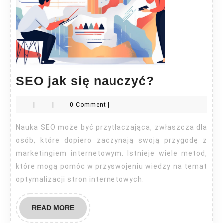
SEO
SEO jak się nauczyć?
jak
|
|
0 Comment
|
się
nauczyć?
Nauka SEO może być przytłaczająca, zwłaszcza dla
osób, które dopiero zaczynają swoją przygodę z
marketingiem internetowym. Istnieje wiele metod,
które mogą pomóc w przyswojeniu wiedzy na temat
optymalizacji stron internetowych.
READ
READ MORE
MORE