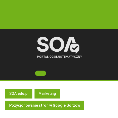
Skip
to
content
Open
Button
SOA.edu.pl
Marketing
Pozycjonowanie stron w Google Gorzów