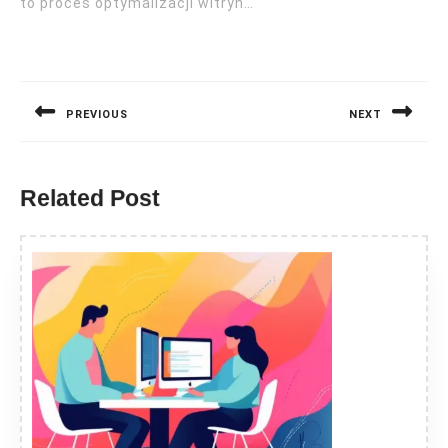
to proces optymalizacji witryn…
Nawigacja
wpisu
PREVIOUS
NEXT
Previous
Next
post:
post:
Related Post